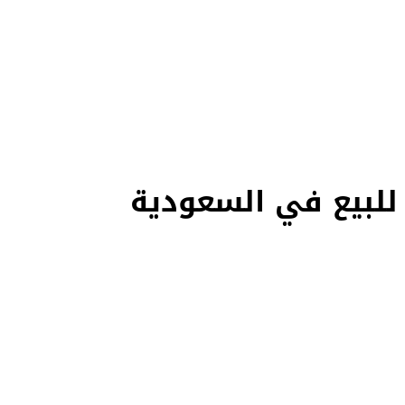
حد — كل سيارة موثقة بفيديو حقيقي يكشف المميزات والعيوب بشفافية تامة، ومفحوصة من مهندسين متخصصين على أكثر من 200 نقطة. وإن ما ناسبتك 