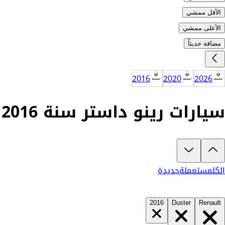
الأقل ممشي
الأعلى ممشي
مضافة حديثاً
2016
2020
2026
سيارات رينو داستر سنة 2016 للبيع في السعودية
تبغى تشتري رينو داستر 2016؟
في كارزفد تلقى جميع عروض رينو داستر الجديدة والمستعملة في السعودية في مكان وا
الكل
مستعملة
جديدة
2016
Duster
Renault