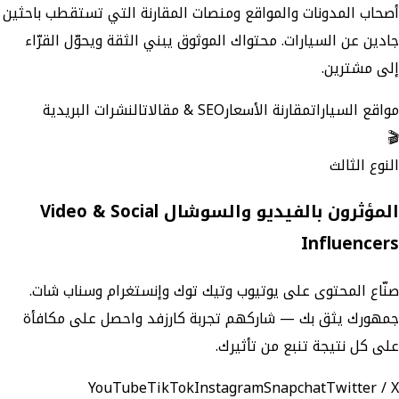
أصحاب المدونات والمواقع ومنصات المقارنة التي تستقطب باحثين
جادين عن السيارات. محتواك الموثوق يبني الثقة ويحوّل القرّاء
إلى مشترين.
مواقع السيارات
مقارنة الأسعار
SEO & مقالات
النشرات البريدية
🎬
النوع الثالث
المؤثرون بالفيديو والسوشال Video & Social
Influencers
صنّاع المحتوى على يوتيوب وتيك توك وإنستغرام وسناب شات.
جمهورك يثق بك — شاركهم تجربة كارزفد واحصل على مكافأة
على كل نتيجة تنبع من تأثيرك.
YouTube
TikTok
Instagram
Snapchat
Twitter / X