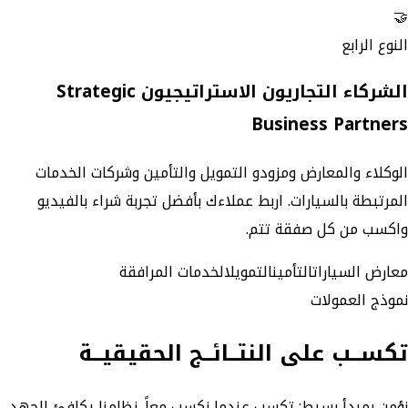
🤝
النوع الرابع
الشركاء التجاريون الاستراتيجيون Strategic
Business Partners
الوكلاء والمعارض ومزودو التمويل والتأمين وشركات الخدمات
المرتبطة بالسيارات. اربط عملاءك بأفضل تجربة شراء بالفيديو
واكسب من كل صفقة تتم.
معارض السيارات
التأمين
التمويل
الخدمات المرافقة
نموذج العمولات
تكســب على النتــائــج الحقيقيــة
نؤمن بمبدأ بسيط: تكسب عندما نكسب معاً. نظامنا يكافئ الجهد