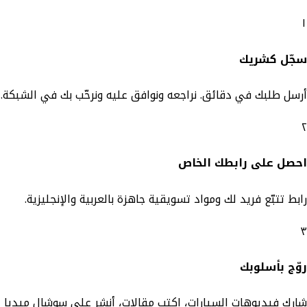
١
سجّل كشريك
أرسل طلبك في دقائق. نراجعه ونوافق عليه ونرحّب بك في الشبكة.
٢
احصل على رابطك الخاص
رابط تتبّع فريد لك ومواد تسويقية جاهزة بالعربية والإنجليزية.
٣
روّج بأسلوبك
شارك فيديوهات السيارات، اكتب مقالات، أنشر على سوشال ميديا