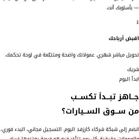
— بأسلوبك أنت.
٤
اقبض أرباحك
تحويل مباشر شهري. عمولاتك واضحة ومتتبّعة في لوحة تحكمك.
شريك
ابدأ اليوم
جــاهز تبــدأ تكســب
من ســوق
الســيارات؟
انضم إلى شبكة شركاء كارزفد اليوم. التسجيل مجاني، البدء فوري،
والعمولات حقيقية. كل يوم تتأخر فيه هو فرصة يغتنمها غيرك.