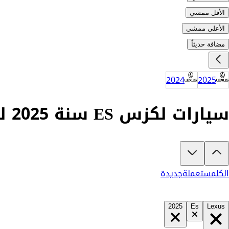
الأقل ممشي
الأعلى ممشي
مضافة حديثاً
2024
2025
سيارات لكزس ES سنة 2025 للبيع في السعودية
تبغى تشتري لكزس ES 2025؟
في كارزفد تلقى جميع عروض لكزس ES الجديدة والمستعملة في السعودية في مكان واحد — كل سيارة موثقة بفيديو حقيقي يكشف المميزات والعيوب بشفافية تامة، ومفحوصة من مهندسين متخصصين على أكثر من 200 نقطة. وإن ما ناسبتك لأي سبب، تسترد كامل مبلغك خلال 10 أيام بدون أي تعقيد. السيارات الجديدة مضمونة بضمان الوكالة، تشتريها كاش أو تقسيط، تحجزها أونلاين، وتوصلك لباب بيتك. شوف كل شيء، وقرر وأنت مطمن.
الكل
مستعملة
جديدة
2025
Es
Lexus