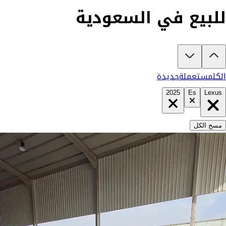
للبيع في السعودية
تبغى تشتري لكزس ES 2025؟
في كارزفد تلقى جميع عروض لكزس ES الجديدة والمستعملة في السعودية في مكان واحد — كل سيارة موثقة بفيديو حقيقي يكشف المميزات والعيوب بشفافية تامة، ومفحوصة من مهندسين متخصصين على أكثر من 200 نقطة. وإن ما ناسبتك لأي سبب، تسترد كامل مبلغك خلال 10 أيام بدون أي تعقيد. السيارات الجديدة مضمونة بضمان الوكالة، تشتريها كاش أو تقسيط، تحجزها أونلاين، وتوصلك لباب بيتك. شوف كل شيء، وقرر وأنت مطمن.
الكل
مستعملة
جديدة
2025
Es
Lexus
مسح الكل