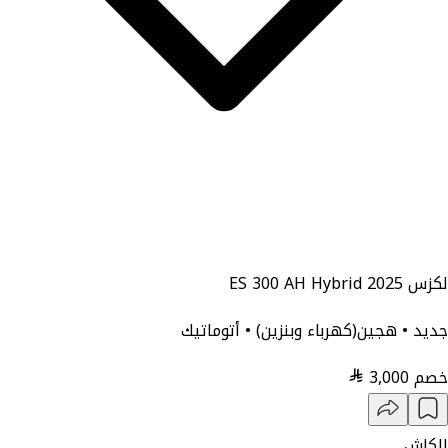
لكزس ES 300 AH Hybrid 2025
جديد • هجين(كهرباء وبنزين) • أتوماتيك
خصم
3,000
الكاش