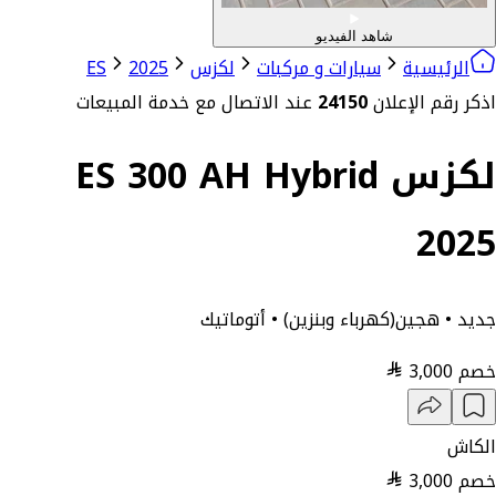
شاهد الفيديو
الرئيسية
سيارات و مركبات
لكزس
2025
ES
اذكر رقم الإعلان
24150
عند الاتصال مع خدمة المبيعات
لكزس ES 300 AH Hybrid
2025
جديد • هجين(كهرباء وبنزين) • أتوماتيك
خصم
3,000
الكاش
خصم
3,000