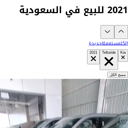
2021 للبيع في السعودية
تبغى تشتري كيا تيلورايد 2021؟
في كارزفد تلقى جميع عروض كيا تيلورايد الجديدة والمستعملة في السعودية في مك
الكل
مستعملة
جديدة
2021
Telluride
Kia
مسح الكل