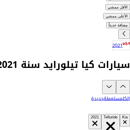
الأقل ممشي
الأعلى ممشي
مضافة حديثاً
2021
سيارات كيا تيلورايد سنة 2021 للبيع في السعودية
تبغى تشتري كيا تيلورايد 2021؟
في كارزفد تلقى جميع عروض كيا تيلورايد الجديدة والمستعملة في السعودية في مكا
الكل
مستعملة
جديدة
2021
Telluride
Kia