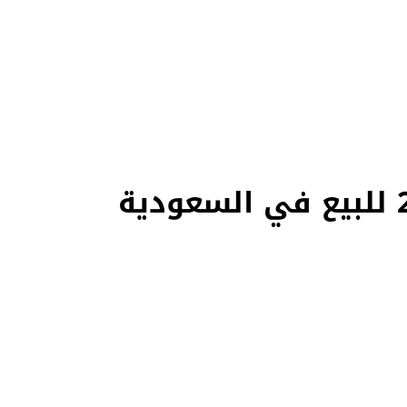
ن واحد — كل سيارة موثقة بفيديو حقيقي يكشف المميزات والعيوب بشفافية تامة، ومفحوصة من مهندسين متخصصين على أكثر من 200 نقطة. وإن ما ناس