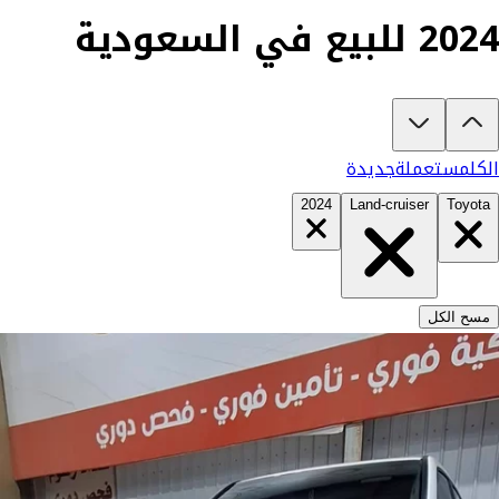
2024 للبيع في السعودية
تبغى تشتري تويوتا لاندكروزر 2024؟
في كارزفد تلقى جميع عروض تويوتا لاندكروزر الجديدة والمستعملة في السع
الكل
مستعملة
جديدة
2024
Land-cruiser
Toyota
مسح الكل