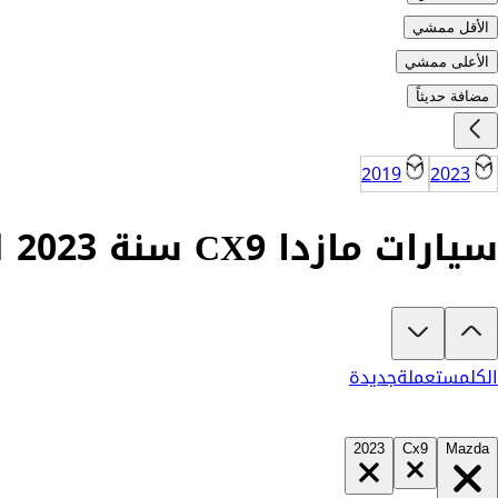
الأقل ممشي
الأعلى ممشي
مضافة حديثاً
2019
2023
سيارات مازدا CX9 سنة 2023 للبيع في السعودية
تبغى تشتري مازدا CX9 2023؟
في كارزفد تلقى جميع عروض مازدا CX9 الجديدة والمستعملة في السعودية في مكان واحد — كل سيارة موثقة بفيديو حقيقي يكشف المميزات والعيوب بشفافية تامة، ومفحوصة من مهندسين متخصصين على أكثر من 200 نقطة. وإن ما ناسبتك لأي سبب، تسترد كامل مبلغك خلال 10 أيام بدون أي تعقيد. السيارات الجديدة مضمونة بضمان الوكالة، تشتريها كاش أو تقسيط، تحجزها أونلاين، وتوصلك لباب بيتك. شوف كل شيء، وقرر وأنت مطمن.
الكل
مستعملة
جديدة
2023
Cx9
Mazda