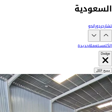
السعودية
تبغى تشتري دودج؟
في كارزفد تلقى جميع عروض دودج الجديدة والمستعملة في السعودية في مكان واحد — كل سيارة موثقة بفيدي
تشارجر
دورانجو
الكل
مستعملة
جديدة
Dodge
مسح الكل