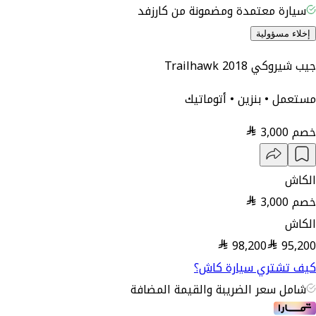
سيارة معتمدة ومضمونة من كارزفد
إخلاء مسؤولية
جيب شيروكي Trailhawk 2018
مستعمل • بنزين • أتوماتيك
خصم
3,000
الكاش
خصم
3,000
الكاش
98,200
95,200
كيف تشتري سيارة كاش؟
شامل سعر الضريبة والقيمة المضافة