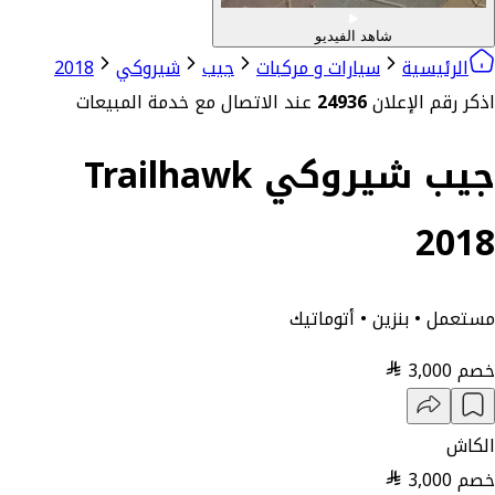
شاهد الفيديو
الرئيسية
سيارات و مركبات
جيب
شيروكي
2018
اذكر رقم الإعلان
24936
عند الاتصال مع خدمة المبيعات
جيب شيروكي Trailhawk
2018
مستعمل • بنزين • أتوماتيك
خصم
3,000
الكاش
خصم
3,000