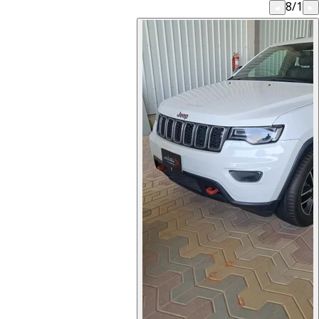
8
/
1