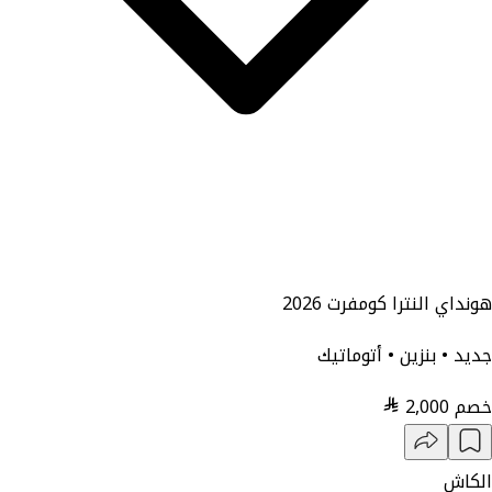
هونداي النترا كومفرت 2026
جديد • بنزين • أتوماتيك
خصم
2,000
الكاش