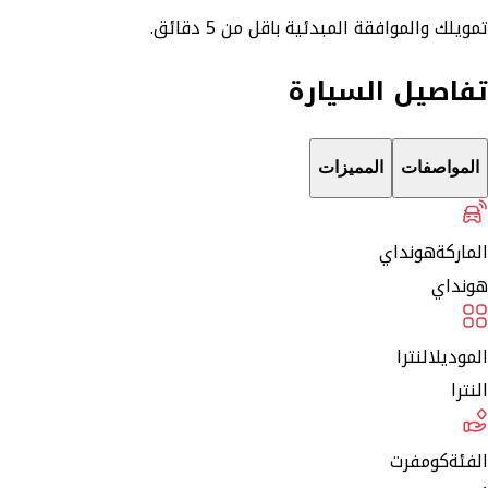
تمويلك والموافقة المبدئية باقل من 5 دقائق.
تفاصيل السيارة
المواصفات
المميزات
الماركة
هونداي
هونداي
الموديل
النترا
النترا
الفئة
كومفرت