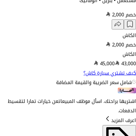
مستعمل • بنزين • أتوماتيك
خصم
2,000
الكاش
خصم
2,000
الكاش
45,000
43,000
كيف تشتري سيارة كاش؟
شامل سعر الضريبة والقيمة المضافة
اشتريها براحتك. اسأل موظف المبيعات
عن خيارات تمارا لتقسيط
الدفعات.
اعرف المزيد