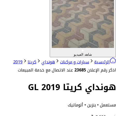
شاهد الفيديو
الرئيسية
سيارات و مركبات
هونداي
كريتا
2019
اذكر رقم الإعلان
23685
عند الاتصال مع خدمة المبيعات
هونداي كريتا GL 2019
مستعمل • بنزين • أتوماتيك