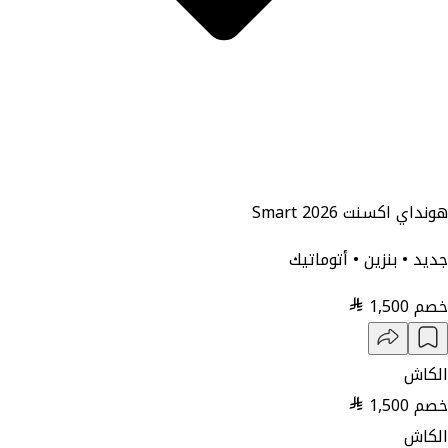
هونداي اكسنت Smart 2026
جديد • بنزين • أتوماتيك
خصم
1,500
الكاش
خصم
1,500
الكاش