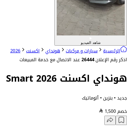
شاهد الفيديو
الرئيسية
سيارات و مركبات
هونداي
اكسنت
2026
اذكر رقم الإعلان
26444
عند الاتصال مع خدمة المبيعات
هونداي اكسنت Smart 2026
جديد • بنزين • أتوماتيك
خصم
1,500