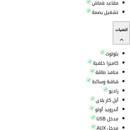
مقاعد قماش
تشغيل بصمة
التقنيات
بلوتوث
كاميرا خلفية
منافذ طاقة
شاشة وسائط
راديو
أبل كار بلاى
أندرويد أوتو
مدخل USB
مدخل AUX