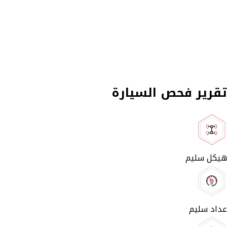
تقرير فحص السيارة
هيكل سليم
عداد سليم