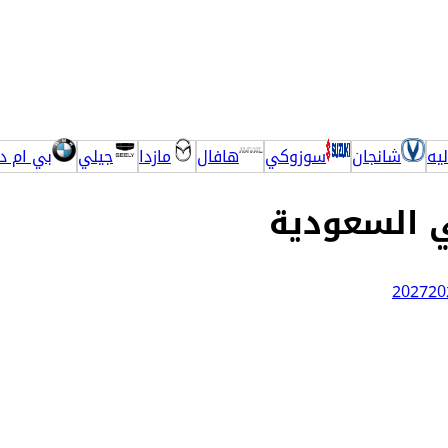
يه
شانجان
سوزوكي
هافال
مازدا
جيلي
بي ام دب
ي السعودية
كل سيارة موثقة بفيديو حقيقي يكشف المميزات والعيوب بشفافية تامة، ومفحوصة من مهندسين متخصصين على أكثر من 200 نقطة. وإن ما ناسبتك لأي
2027
20