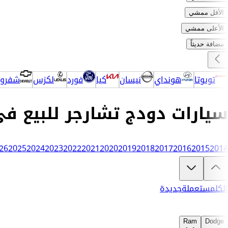
الأقل ممشي
الأعلى ممشي
مضافة حديثاً
تويوتا
هونداي
نيسان
كيا
فورد
لكزس
شفرول
سيارات دودج تشارجر للبيع ف
تبغى تشتري دودج تشارجر؟
في كارزفد تلقى جميع عروض دودج تشارجر الجديدة والمستعملة في السعودية في مكان واحد — 
26
2025
2024
2023
2022
2021
2020
2019
2018
2017
2016
2015
2014
الكل
مستعملة
جديدة
Ram
Dodge