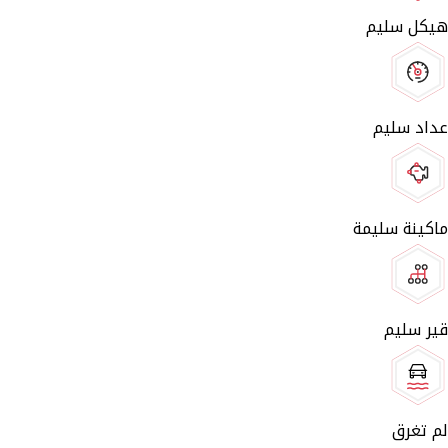
هيكل سليم
عداد سليم
ماكينة سليمة
قير سليم
لم تغرق