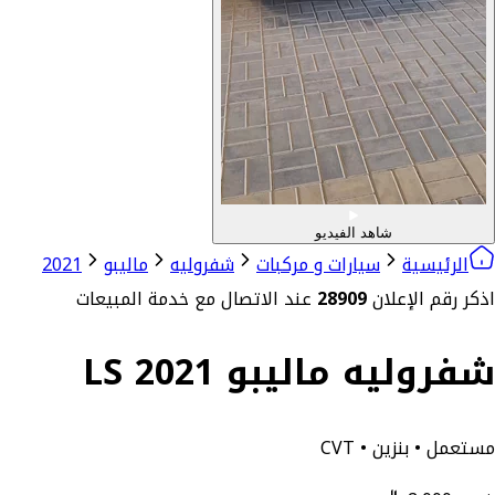
شاهد الفيديو
الرئيسية
سيارات و مركبات
شفروليه
ماليبو
2021
اذكر رقم الإعلان
28909
عند الاتصال مع خدمة المبيعات
شفروليه ماليبو LS 2021
مستعمل • بنزين • CVT