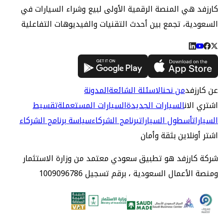
كارزفد هي المنصة الرقمية الأولى لبيع وشراء السيارات في
السعودية، تجمع بين أحدث التقنيات والفيديوهات التفاعلية
عن كارزفد
من نحن
الاسئلة الشائعة
المدونة
اشتري الان
السيارات الجديدة
السيارات المستعملة
تقسيط
السيارات
أسطول السيارات
برنامج الشركاء
سياسة برنامج الشركاء
اشتر أونلاين بثقة وأمان
شركة كارزفد هو تطبيق سعودي معتمد من وزارة الاستثمار
ومنصة الأعمال السعودية ، برقم تسجيل 1009096786