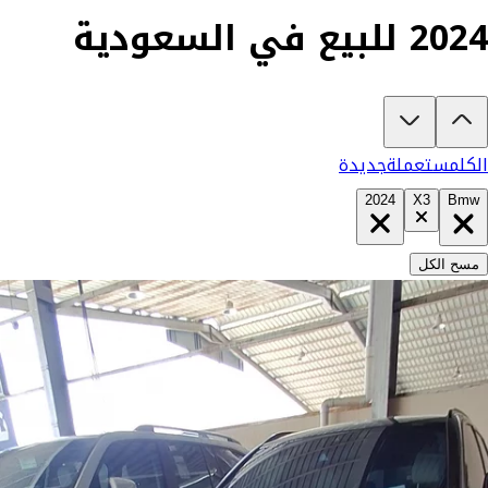
2024 للبيع في السعودية
تبغى تشتري بي ام دبليو X3 2024؟
في كارزفد تلقى جميع عروض بي ام دبليو X3 الجديدة والمستعملة في السعودية في مكان واحد — كل سيارة موثقة بفيديو حقيقي يكشف المميزات والعيوب بشفافية تامة، ومفحوصة من مهندسين متخصصين على أكثر من 200 نقطة. وإن ما ناسبتك لأي سبب، تسترد كامل مبلغك خلال 10 أيام بدون أي تعقيد. السيارات الجديدة مضمونة بضمان الوكالة، تشتريها كاش أو تقسيط، تحجزها أونلاين، وتوصلك
الكل
مستعملة
جديدة
2024
X3
Bmw
مسح الكل