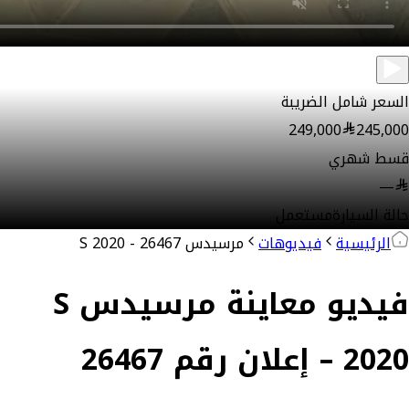
السعر شامل الضريبة
249,000
245,000
قسط شهري
—
حالة السيارة
مستعمل
الرئيسية
فيديوهات
مرسيدس S 2020 - 26467
فيديو معاينة مرسيدس S
2020 – إعلان رقم 26467