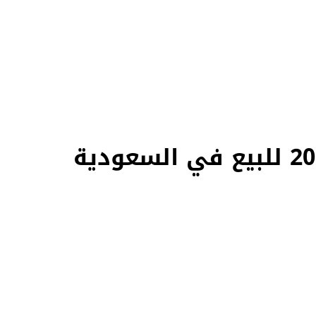
 مكان واحد — كل سيارة موثقة بفيديو حقيقي يكشف المميزات والعيوب بشفافية تامة، ومفحوصة من مهندسين متخصصين على أكثر من 200 نقطة. وإن م