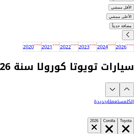
الأقل ممشي
الأعلى ممشي
مضافة حديثاً
2020
2021
2022
2023
2024
2026
سيارات تويوتا كورولا سنة 2026 للبيع في السعودية
تبغى تشتري تويوتا كورولا 2026؟
في كارزفد تلقى جميع عروض تويوتا كورولا الجديدة والمستعملة في السعودية في
الكل
مستعملة
جديدة
2026
Corolla
Toyota