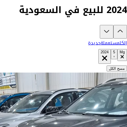
2024 للبيع في السعودية
تبغى تشتري ام جي RX5 2024؟
في كارزفد تلقى جميع عروض ام جي RX5 الجديدة والمستعملة في السعودية في مكان واحد — كل سيارة موثقة بفيديو حقيقي يكشف المميزات والعيوب بشفافية تامة، ومفحوصة من مهندسين متخصصين على أكثر من 200 نقطة. وإن ما ناسبتك لأي سبب، تسترد كامل مبلغك خلال 10 أيام بدون أي تعقيد. السيارات الجديدة مضمونة بضمان الوكالة، تشتريها كاش أو تقسيط، تحجزها أونلاين، وتوصلك لباب بيتك. شوف كل شيء، وقرر وأنت مطمن.
الكل
مستعملة
جديدة
2024
5
Mg
مسح الكل