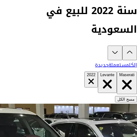
سنة 2022 للبيع في
السعودية
تبغى تشتري مازيراتي ليفانتي 2022؟
في كارزفد تلقى جميع عروض مازيراتي ليفانتي الجديدة والمستعملة في
الكل
مستعملة
جديدة
2022
Levante
Maserati
مسح الكل