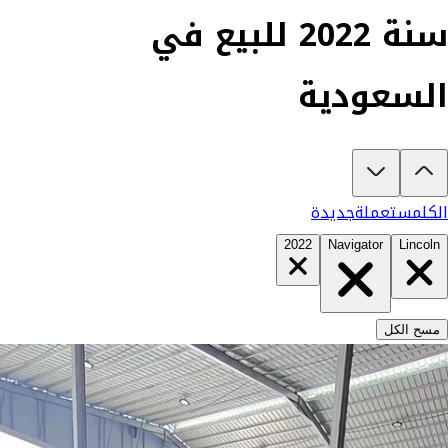
سنة 2022 للبيع في
السعودية
تبغى تشتري لينكولن نافيغاتور 2022؟
في كارزفد تلقى جميع عروض لينكولن نافيغاتور الجديدة والمستعملة في
الكل
مستعملة
جديدة
2022
Navigator
Lincoln
مسح الكل