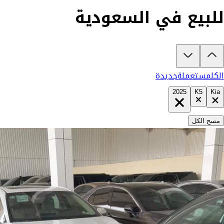
للبيع في السعودية
تبغى تشتري كيا K5 2025؟
في كارزفد تلقى جميع عروض كيا K5 الجديدة والمستعملة في السعودية في مكان واحد — كل سيارة موثقة بفيديو حقيقي يكشف المميزات والعيوب بشفافية تامة، ومفحوصة من مهندسين متخصصين على أكثر من 200 نقطة. وإن ما ناسبتك لأي سبب، تسترد كامل مبلغك خلال 10 أيام بدون أي تعقيد. السيارات الجديدة مضمونة بضمان الوكالة، تشتريها كاش أو تقسيط، تحجزها أونلاين، وتوصلك لباب بيتك. شوف كل شيء، وقرر وأنت مطمن.
الكل
مستعملة
جديدة
2025
K5
Kia
مسح الكل