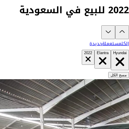
2022 للبيع في السعودية
تبغى تشتري هونداي النترا 2022؟
في كارزفد تلقى جميع عروض هونداي النترا الجديدة والمستعملة في السعودية ف
الكل
مستعملة
جديدة
2022
Elantra
Hyundai
مسح الكل