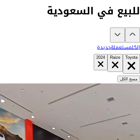
للبيع في السعودية
تبغى تشتري تويوتا رايز 2024؟
في كارزفد تلقى جميع عروض تويوتا رايز الجديدة والمستعملة في السعودية في مكان وا
الكل
مستعملة
جديدة
2024
Raize
Toyota
مسح الكل