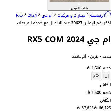
شاهد الفيديو
الرئيسية
سيارات و مركبات
ام جي
2024
RX5
اذكر رقم الإعلان
30627
عند الاتصال مع خدمة المبيعات
ام جي RX5 COM 2024
جديد • بنزين • أتوماتيك
خصم
1,500
الكاش
خصم
1,500
الكاش
67,625
66,125