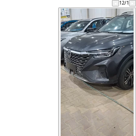
12
/
1