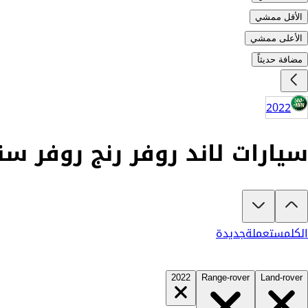
الأقل ممشي
الأعلى ممشي
مضافة حديثاً
2022
سيارات لاند روفر رنج روفر سنة 2022 للبيع في السعو
تبغى تشتري لاند روفر رنج روفر 2022؟
في كارزفد تلقى جميع عروض لاند روفر رنج روفر الجديدة والمستعملة 
الكل
مستعملة
جديدة
2022
Range-rover
Land-rover