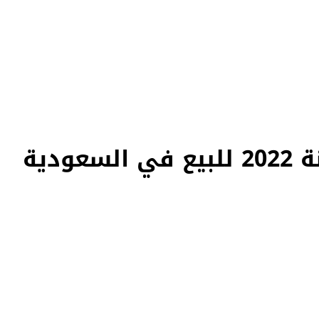
دية
في السعودية في مكان واحد — كل سيارة موثقة بفيديو حقيقي يكشف المميزات والعيوب بشفافية تامة، ومفحوصة من مهندسين متخصصين على أكثر من 