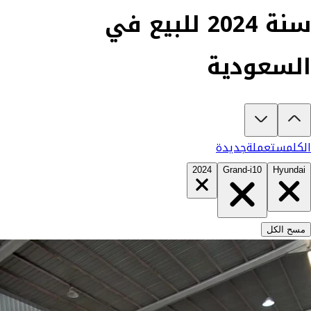
سنة 2024 للبيع في
السعودية
تبغى تشتري هونداي Grand i10 2024؟
في كارزفد تلقى جميع عروض هونداي Grand i10 الجديدة والمستعملة في السعودية في مكان واحد — كل سيارة موثقة بفيديو حقيقي يكشف المميزات والعيوب بشفافية تامة، ومفحوصة من مهندسين متخصصين على أكثر من 200 نقطة. وإن ما ناسبتك لأي سبب، تسترد كامل مبلغك خلال 10 أيام بدون أي تعقيد. السيارات الجديدة مضمونة بضمان الوكالة، تشتريها كاش أو تقسيط، تحجزها أونلاين، وتوصلك لبا
الكل
مستعملة
جديدة
2024
Grand-i10
Hyundai
مسح الكل