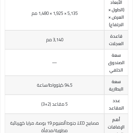
الأبعاد
(الطول ×
5,135 × 1,925 × 1,480 مم
العرض ×
الارتفاع)
قاعدة
3,140 مم
العجلات
سعة
الصندوق
—
الخلفي
سعة
94.5 كيلوواط/ساعة
البطارية
عدد
5 مقاعد (2+3)
المقاعد
أهم
مصابيح LED، جنوط ألمنيوم 19 بوصة، مرايا كهربائية
الإضافات
مطوية/مدفأة