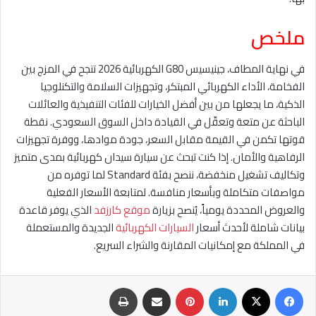
ملخص
في نهاية المطاف، جينيسيس G80 الكهربائية 2026 تنجح في المزج بين
الفخامة، الأداء الكهربائي المبتكر، وتجهيزات السلامة والتكنلوجيا
الذكية، ما يجعلها من بين أفضل الخيارات للفئات التنفيذية والعائلات
الباحثة عن متعة وتعقّل في القيادة داخل السوق السعودي. نقطة
قوتها تكمن في القيمة مقابل السعر، جودة موادها، ووفرة تجهيزات
الرفاهية والأمان. إذا كنت تبحث عن سيارة سيدان كهربائية بمدى متميز
وتكاليف تشغيل منخفضة، ننصح بفئة Standard لما توفره من
مواصفات متكاملة وبأسعار منافسة. لمتابعة الأسعار الفعلية
والعروض المحددة يومياً، يُنصح بزيارة
موقع كارزفد
الذي يوفر قاعدة
بيانات شاملة لأحدث أسعار
السيارات الكهربائية
الجديدة والمستعملة
في المملكة مع إمكانيات المقارنة والشراء السريع.
فيسبوك
‫X
لينكدإن
بينتيريست
مشاركة عبر البريد
طباعة