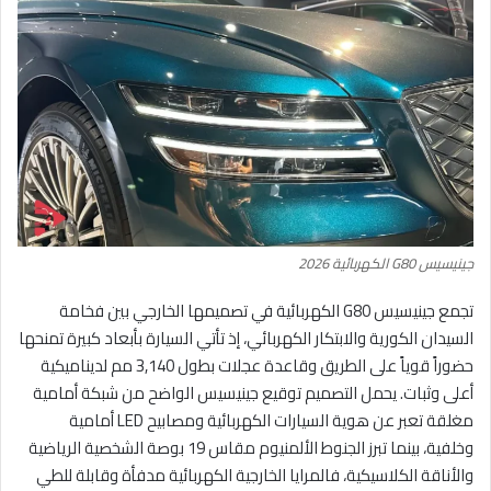
جينيسيس G80 الكهربائية 2026
تجمع جينيسيس G80 الكهربائية في تصميمها الخارجي بين فخامة
السيدان الكورية والابتكار الكهربائي، إذ تأتي السيارة بأبعاد كبيرة تمنحها
حضوراً قوياً على الطريق وقاعدة عجلات بطول 3,140 مم لديناميكية
أعلى وثبات. يحمل التصميم توقيع جينيسيس الواضح من شبكة أمامية
مغلقة تعبر عن هوية السيارات الكهربائية ومصابيح LED أمامية
وخلفية، بينما تبرز الجنوط الألمنيوم مقاس 19 بوصة الشخصية الرياضية
والأناقة الكلاسيكية، فالمرايا الخارجية الكهربائية مدفأة وقابلة للطي