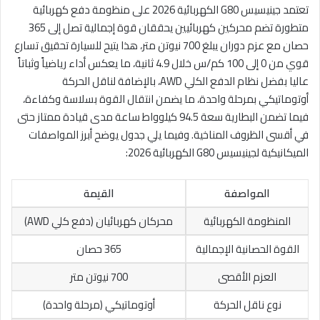
تعتمد جينيسيس G80 الكهربائية 2026 على منظومة دفع كهربائية
متطورة تضم محركين كهربائيين يحققان قوة إجمالية تصل إلى 365
حصان مع عزم دوران يبلغ 700 نيوتن متر، هذا يتيح للسيارة تحقيق تسارع
قوي من 0 إلى 100 كم/س خلال 4.9 ثانية، ما يعكس أداء رياضياً وثباتاً
عاليا بفضل نظام الدفع الكلي AWD، بالإضافة لناقل الحركة
أوتوماتيكي بمرحلة واحدة، ما يضمن انتقال القوة بسلاسة وكفاءة،
فيما تضمن البطارية سعة 94.5 كيلوواط ساعة مدى قيادة ممتاز حتى
في أقسى الظروف المناخية. وفيما يلي جدول يوضح أبرز المواصفات
الميكانيكية لجينيسيس G80 الكهربائية 2026:
المواصفة
القيمة
المنظومة الكهربائية
محركان كهربائيان (دفع كلي AWD)
القوة الحصانية الإجمالية
365 حصان
العزم الأقصى
700 نيوتن متر
نوع ناقل الحركة
أوتوماتيكي (مرحلة واحدة)