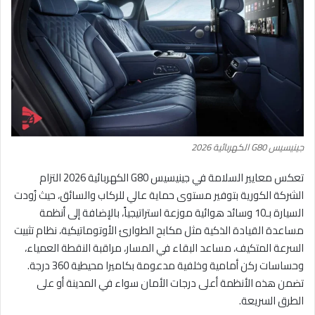
جينيسيس G80 الكهربائية 2026
تعكس معايير السلامة في جينيسيس G80 الكهربائية 2026 التزام
الشركة الكورية بتوفير مستوى حماية عالي للركاب والسائق، حيث زُودت
السيارة بـ10 وسائد هوائية موزعة استراتيجياً، بالإضافة إلى أنظمة
مساعدة القيادة الذكية مثل مكابح الطوارئ الأوتوماتيكية، نظام تثبيت
السرعة المتكيف، مساعد البقاء في المسار، مراقبة النقطة العمياء،
وحساسات ركن أمامية وخلفية مدعومة بكاميرا محيطية 360 درجة.
تضمن هذه الأنظمة أعلى درجات الأمان سواء في المدينة أو على
الطرق السريعة.