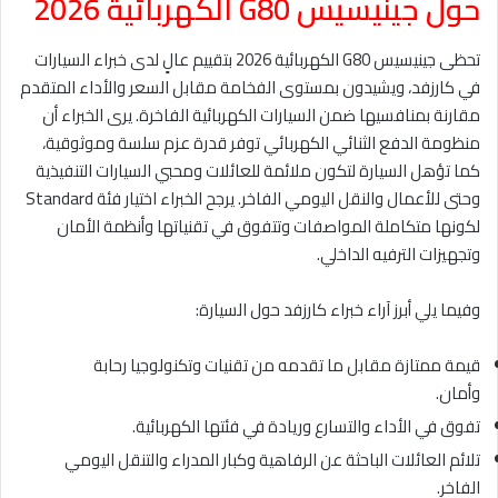
حول جينيسيس G80 الكهربائية 2026
تحظى جينيسيس G80 الكهربائية 2026 بتقييم عالٍ لدى خبراء السيارات
في كارزفد، ويشيدون بمستوى الفخامة مقابل السعر والأداء المتقدم
مقارنة بمنافسيها ضمن السيارات الكهربائية الفاخرة. يرى الخبراء أن
منظومة الدفع الثنائي الكهربائي توفر قدرة عزم سلسة وموثوقية،
كما تؤهل السيارة لتكون ملائمة للعائلات ومحبي السيارات التنفيذية
وحتى للأعمال والنقل اليومي الفاخر. يرجح الخبراء اختيار فئة Standard
لكونها متكاملة المواصفات وتتفوق في تقنياتها وأنظمة الأمان
وتجهيزات الترفيه الداخلي.
وفيما يلي أبرز آراء خبراء كارزفد حول السيارة:
قيمة ممتازة مقابل ما تقدمه من تقنيات وتكنولوجيا رحابة
وأمان.
تفوق في الأداء والتسارع وريادة في فئتها الكهربائية.
تلائم العائلات الباحثة عن الرفاهية وكبار المدراء والتنقل اليومي
الفاخر.