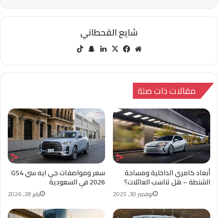
شايع القحطاني
مو
في
‫X
لينك
سنا
‫Tik
قع
سب
دإن
ب
Tok
الوي
وك
تشا
ب
ت
مقالات ذات صلة
أبعاد كامري الداخلية ومساحة
سعر ومواصفات جي ايه سي GS4
الشنطة – هل تناسب العائلات؟
2026 في السعودية
نوفمبر 30, 2025
يناير 28, 2026