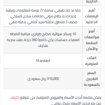
الخارجية
أهم
مقاعد جلد طبيعي، شاشة 27 بوصة (معلومات وترفيه
الإضافات
وعدادات)، نظام صوتي Lexicon، شاحن لاسلكي،
الداخلية
مكيف 3 مناطق، تدفئة/تبريد أمامي، تدفئة خلفي
أهم
10 وسائد هوائية، مكابح طوارئ، مراقبة النقطة
مواصفات
العمياء، حساسات ركن، كاميرا 360 درجة، مثبت سرعة
السلامة
متكيف
والأمان
الفئات
Standard
المتوفرة
السعر
التقريبي
310,000 ريال سعودي
بالسعودية
يمكن متابعة أحدث الأسعار والعروض المتوفرة على موقع
كارزفد
،
حيث يتم تحديث الأسعار بشكل يومي.