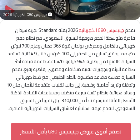
جينيسيس G80 الكهربائية 2026
تقدم
جينيسيس G80
الكهربائية
2026 بفئة Standard تجربة سيدان
فاخرة متوسطة الحجم موجهة للسوق السعودي، مع نظام دفع
كهربائي بالكامل ومحركين يولدان قوة 365 حصان وعزم 700 نيوتن
متر، مما يحقق تسارع من الصفر إلى 100 كم/س خلال 4.9 ثانية. تستمد
السيارة طاقتها من بطارية 94.5 كيلوواط/ساعة، داعمة قيادة أكثر
صداقة للبيئة وبتجهيزات تقنية متكاملة ومحتوى رفاهية رفيع. تقدم
السيارة خمسة مقاعد مكسوة بالجلد الطبيعي مع ضبط كهربائي
وتدفئة وتبريد أمامية وخلفية، إلى جانب تقنيات متقدمة للأمان مثل 10
وسائد هوائية ونظام تثبيت سرعة متكيف ومساعِدات القيادة الذكية.
الأسعار للفئة المتوفرة تبدأ من 310,000 ريال تقريباً في السوق
السعودي، لتقدم قيمة استثنائية لعشاق السيارات الكهربائية الفاخرة.
تصفح أقوى عروض جينيسيس G80 بأقل الأسعار