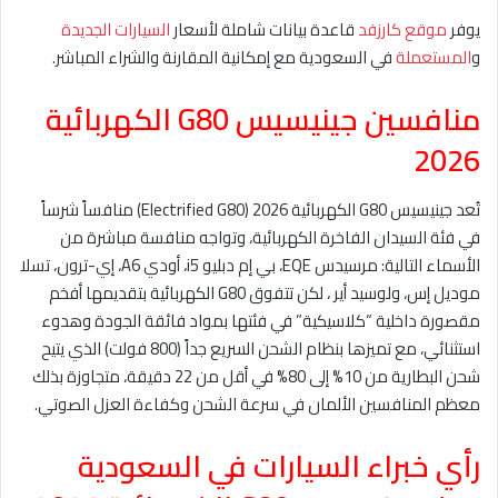
يوفر
موقع كارزفد
قاعدة بيانات شاملة لأسعار
السيارات الجديدة
و
المستعملة
في السعودية مع إمكانية المقارنة والشراء المباشر.
منافسين جينيسيس G80 الكهربائية
2026
تُعد جينيسيس G80 الكهربائية 2026 (Electrified G80) منافساً شرساً
في فئة السيدان الفاخرة الكهربائية، وتواجه منافسة مباشرة من
الأسماء التالية: مرسيدس EQE، بي إم دبليو i5، أودي A6، إي-ترون، تسلا
موديل إس، ولوسيد أير ، لكن تتفوق G80 الكهربائية بتقديمها أفخم
مقصورة داخلية “كلاسيكية” في فئتها بمواد فائقة الجودة وهدوء
استثنائي، مع تميزها بنظام الشحن السريع جداً (800 فولت) الذي يتيح
شحن البطارية من 10% إلى 80% في أقل من 22 دقيقة، متجاوزة بذلك
معظم المنافسين الألمان في سرعة الشحن وكفاءة العزل الصوتي.
رأي خبراء السيارات في السعودية