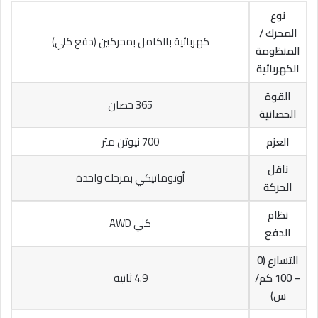
نوع
المحرك /
كهربائية بالكامل بمحركين (دفع كلي)
المنظومة
الكهربائية
القوة
365 حصان
الحصانية
العزم
700 نيوتن متر
ناقل
أوتوماتيكي بمرحلة واحدة
الحركة
نظام
كلي AWD
الدفع
التسارع (0
– 100 كم/
4.9 ثانية
س)