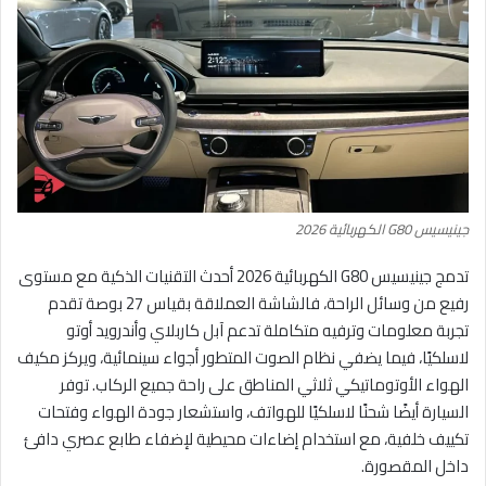
جينيسيس G80 الكهربائية 2026
تدمج جينيسيس G80 الكهربائية 2026 أحدث التقنيات الذكية مع مستوى
رفيع من وسائل الراحة، فالشاشة العملاقة بقياس 27 بوصة تقدم
تجربة معلومات وترفيه متكاملة تدعم آبل كاربلاي وأندرويد أوتو
لاسلكيًا، فيما يضفي نظام الصوت المتطور أجواء سينمائية، ويركز مكيف
الهواء الأوتوماتيكي ثلاثي المناطق على راحة جميع الركاب. توفر
السيارة أيضًا شحنًا لاسلكيًا للهواتف، واستشعار جودة الهواء وفتحات
تكييف خلفية، مع استخدام إضاءات محيطية لإضفاء طابع عصري دافئ
داخل المقصورة.