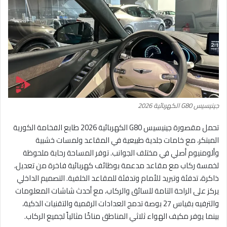
جينيسيس G80 الكهربائية 2026
تحمل مقصورة جينيسيس G80 الكهربائية 2026 طابع الفخامة الكورية
المبتكر، مع خامات جلدية طبيعية في المقاعد ولمسات خشبية
وألومنيوم أصلي في مختلف الجوانب. توفر المساحة رحابة ملحوظة
لخمسة ركاب مع مقاعد مدعمة بوظائف كهربائية فاخرة من تعديل،
ذاكرة، تدفئة وتبريد للأمام وتدفئة للمقاعد الخلفية. التصميم الداخلي
يركز على الراحة التامة للسائق والركاب، مع أحدث شاشات المعلومات
والترفيه بقياس 27 بوصة تدمج العدادات الرقمية والتقنيات الذكية،
بينما يوفر مكيف الهواء ثلاثي المناطق مناخًا مثالياً لجميع الركاب.