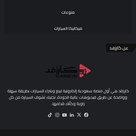
منوعات
ميكانيكا السيارات
عن كارزفد
كارزفد هي أول منصة سعودية إلكترونية لبيع وشراء السيارات بطريقة سهلة
وواضحة عن طريق فيديوهات عالية الجودة، تخليك تشوف السيارة من كل
زاوية وكأنك قدامها.
‫X
فيسبوك
لينكدإن
‫YouTube
انستقرام
‫TikTok