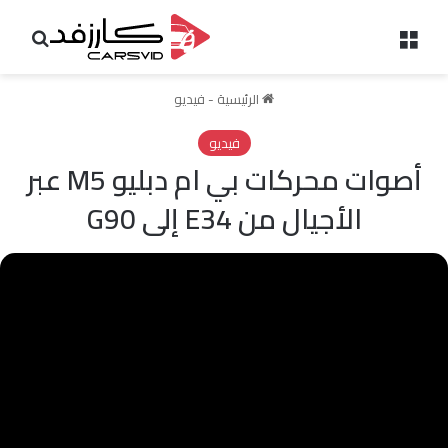
القائمة
بحث 
الرئيسية
-
فيديو
فيديو
أصوات محركات بي ام دبليو M5 عبر
الأجيال من E34 إلى G90