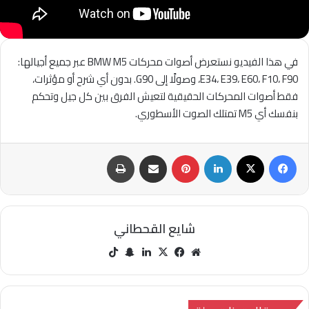
في هذا الفيديو نستعرض أصوات محركات BMW M5 عبر جميع أجيالها:
E34، E39، E60، F10، F90، وصولًا إلى G90. بدون أي شرح أو مؤثرات،
فقط أصوات المحركات الحقيقية لتعيش الفرق بين كل جيل وتحكم
بنفسك أي M5 تمتلك الصوت الأسطوري.
فيسبوك
‫X
لينكدإن
بينتيريست
مشاركة عبر البريد
طباعة
شايع القحطاني
مو
في
‫X
لينك
سنا
‫Tik
قع
سب
دإن
ب
Tok
الوي
وك
تشا
ب
ت