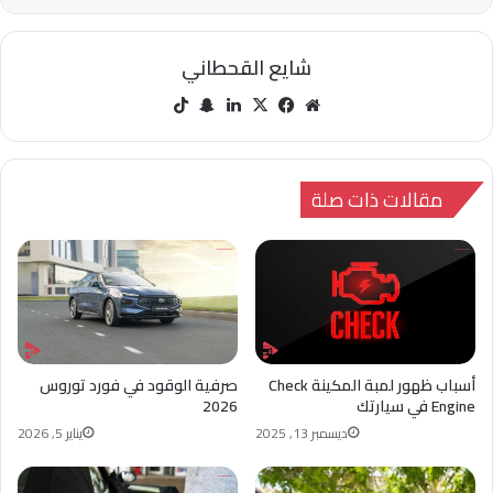
شايع القحطاني
مو
في
‫X
لينك
سنا
‫Tik
قع
سب
دإن
ب
Tok
الوي
وك
تشا
ب
ت
مقالات ذات صلة
أسباب ظهور لمبة المكينة Check
صرفية الوقود في فورد توروس
Engine في سيارتك
2026
ديسمبر 13, 2025
يناير 5, 2026