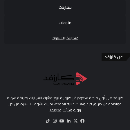
مقارنات
منوعات
ميكانيكا السيارات
عن كارزفد
كارزفد هي أول منصة سعودية إلكترونية لبيع وشراء السيارات بطريقة سهلة
وواضحة عن طريق فيديوهات عالية الجودة، تخليك تشوف السيارة من كل
زاوية وكأنك قدامها.
‫X
فيسبوك
لينكدإن
‫YouTube
انستقرام
‫TikTok