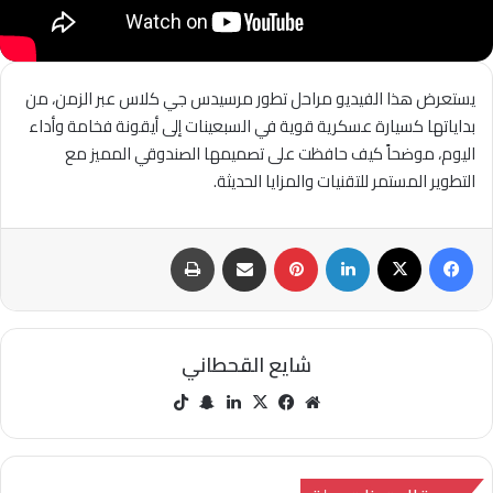
يستعرض هذا الفيديو مراحل تطور مرسيدس جي كلاس عبر الزمن، من
بداياتها كسيارة عسكرية قوية في السبعينات إلى أيقونة فخامة وأداء
اليوم، موضحاً كيف حافظت على تصميمها الصندوقي المميز مع
التطوير المستمر للتقنيات والمزايا الحديثة.
فيسبوك
‫X
لينكدإن
بينتيريست
مشاركة عبر البريد
طباعة
شايع القحطاني
مو
في
‫X
لينك
سنا
‫Tik
قع
سب
دإن
ب
Tok
الوي
وك
تشا
ب
ت