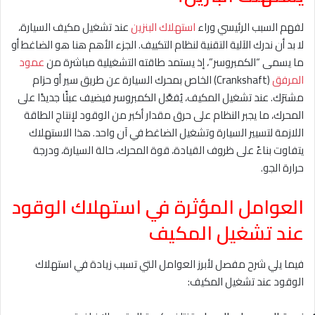
لفهم السبب الرئيسي وراء
استهلاك البنزين
عند تشغيل مكيف السيارة،
لا بد أن ندرك الآلية التقنية لنظام التكييف. الجزء الأهم هنا هو الضاغط أو
ما يسمى “الكمبروسر”، إذ يستمد طاقته التشغيلية مباشرة من
عمود
المرفق
(Crankshaft) الخاص بمحرك السيارة عن طريق سير أو حزام
مشترَك. عند تشغيل المكيف، يُفعَّل الكمبروسر فيضيف عبئًا جديدًا على
المحرك، ما يجبر النظام على حرق مقدار أكبر من الوقود لإنتاج الطاقة
اللازمة لتسيير السيارة وتشغيل الضاغط في آن واحد. هذا الاستهلاك
يتفاوت بناءً على ظروف القيادة، قوة المحرك، حالة السيارة، ودرجة
حرارة الجو.
العوامل المؤثرة في استهلاك الوقود
عند تشغيل المكيف
فيما يلي شرح مفصل لأبرز العوامل التي تسبب زيادة في استهلاك
الوقود عند تشغيل المكيف: