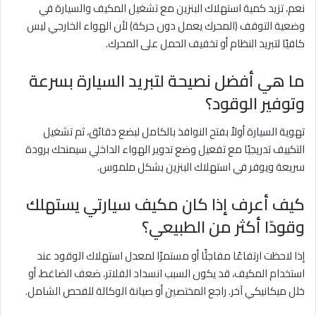
نعم، تزيد كمية استهلاك البنزين مع تشغيل المكيف والسيارة في
وضعية التوقف (المحرك يعمل دون حركة) لأن الهواء الخارجي ليس
كافيًا لتبريد النظام أو تخفيف الحمل على المحرك.
ما هي أفضل نصيحة لتبريد السيارة بسرعة
وتوفير الوقود؟
تهوية السيارة أولاً بفتح النوافذ بالكامل لبضع دقائق، ثم تشغيل
التكييف تدريجيًا مع تفعيل وضع تدوير الهواء الداخلي سيمنحك برودة
سريعة ويوفر في استهلاك البنزين بشكل ملموس.
كيف أعرف إذا كان مكيف سيارتي يستهلك
وقودًا أكثر من الطبيعي؟
إذا لاحظت ارتفاعًا مفاجئًا أو مستمرًا لمعدل استهلاك الوقود عند
استخدام المكيف، قد يكون السبب انسداد الفلاتر، ضعف الضاغط، أو
خلل ميكانيكي آخر. راجع المختصين أو صيانة الوكالة للفحص الشامل.