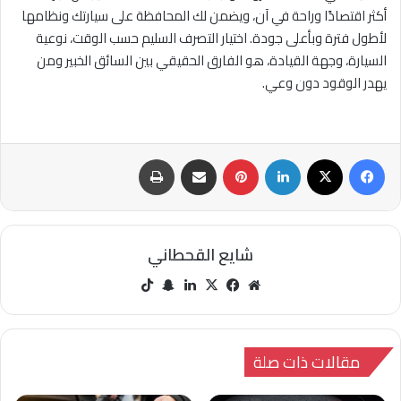
أكثر اقتصادًا وراحة في آن، ويضمن لك المحافظة على سيارتك ونظامها
لأطول فترة وبأعلى جودة. اختيار التصرف السليم حسب الوقت، نوعية
السيارة، وجهة القيادة، هو الفارق الحقيقي بين السائق الخبير ومن
يهدر الوقود دون وعي.
فيسبوك
‫X
لينكدإن
بينتيريست
مشاركة عبر البريد
طباعة
شايع القحطاني
مو
في
‫X
لينك
سنا
‫Tik
قع
سب
دإن
ب
Tok
الوي
وك
تشا
ب
ت
مقالات ذات صلة