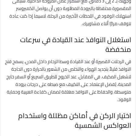
وجهتك بـ 2 إلى 3 دقائق، مع استمرار عمل المروحة الداخلية. ستبقى
المقصورة محتفظة بالبرودة المطلوبة دون أن يواصل الكمبروسر
استهلاك الوقود في اللحظات الأخيرة من الرحلة، لاسيما إذا كنت عادة
تتوقف مرارًا أثناء مشاويرك.
استغلال النوافذ عند القيادة في سرعات
منخفضة
في الرحلات القصيرة أو عند القيادة وسط الزحام داخل المدن، يسمح فتح
النوافذ قليلاً بتجديد الهواء والتخلص من الشعور بالحرارة دون الحاجة
لتشغيل المكيف. في المقابل، عند الخروج للطريق السريع أو السفر خارج
المدينة، يُفضل الإعتماد على التكييف مع ضبطه على درجات برودة
متوسطة، والحفاظ على النوافذ مغلقة لضمان كفاءة العربية وحماية
الوقود.
اختيار الركن في أماكن مظللة واستخدام
العواكس الشمسية