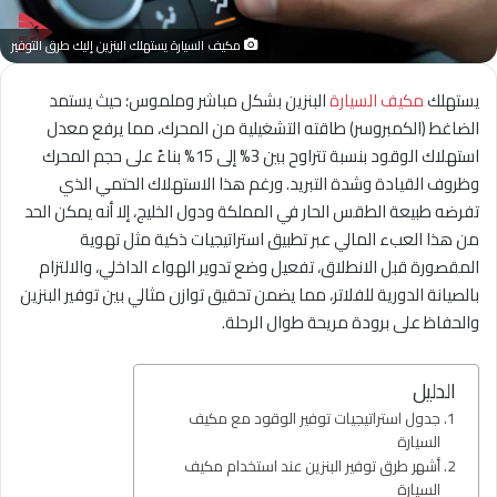
مكيف السيارة يستهلك البنزين إليك طرق التوفير
يستهلك
مكيف السيارة
البنزين بشكل مباشر وملموس؛ حيث يستمد
الضاغط (الكمبروسر) طاقته التشغيلية من المحرك، مما يرفع معدل
استهلاك الوقود بنسبة تتراوح بين 3% إلى 15% بناءً على حجم المحرك
وظروف القيادة وشدة التبريد. ورغم هذا الاستهلاك الحتمي الذي
تفرضه طبيعة الطقس الحار في المملكة ودول الخليج، إلا أنه يمكن الحد
من هذا العبء المالي عبر تطبيق استراتيجيات ذكية مثل تهوية
المقصورة قبل الانطلاق، تفعيل وضع تدوير الهواء الداخلي، والالتزام
بالصيانة الدورية للفلاتر، مما يضمن تحقيق توازن مثالي بين توفير البنزين
والحفاظ على برودة مريحة طوال الرحلة.
الدليل
جدول استراتيجيات توفير الوقود مع مكيف
السيارة
أشهر طرق توفير البنزين عند استخدام مكيف
السيارة