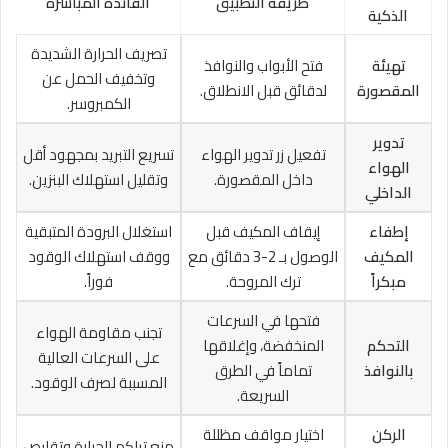
طريقة التطبيق
الفائدة المباشرة
الذكية
تصريف الحرارة الشديدة
تهيئة
فتح الأبواب والنوافذ
وتخفيف الحمل عن
المقصورة
لدقائق قبل الانطلاق.
الكمبروسر.
تدوير
تفعيل زر تدوير الهواء
تسريع التبريد بمجهود أقل
الهواء
داخل المقصورة.
وتقليل استهلاك البنزين.
الداخلي
إطفاء
إيقاف المكيف قبل
استغلال البرودة المتبقية
المكيف
الوصول بـ 2-3 دقائق مع
ووقف استهلاك الوقود
مبكراً
ترك المروحة.
فوراً.
فتحها في السرعات
تجنب مقاومة الهواء
التحكم
المنخفضة، وإغلاقها
على السرعات العالية
بالنوافذ
تماماً في الطرق
المسببة لصرف الوقود.
السريعة.
الركن
اختيار مواقف مظللة
منع تراكم الحرارة وتقليص