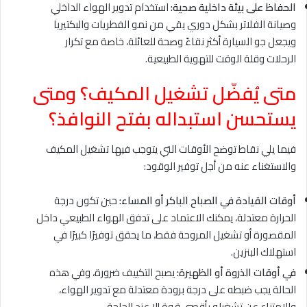
الحفاظ على بيئة داخلية صحية:
استخدام تدوير الهواء الداخلي
وصيانة الفلاتر بشكل دوري يقي من نمو الفطريات والبكتيريا
ويجعل جو السيارة أكثر نقاءً وصحة للعائلة، خاصة مع تكرار
الرحلات وقلة الوقت للتهوية الطبيعية.
متى يُفضّل تشغيل المكيف؟ ومتى
يستحسن استبداله بفتح النوافذ؟
فيما يلي نقاط توضح الأوقات التي يتوجب فيها تشغيل المكيف
والاستغناء عنه من أجل توفير الوقود:
أوقات القيادة في الصباح الباكر أو المساء:
حين تكون درجة
الحرارة معتدلة، يمكنك الاعتماد على تدفق الهواء الطبيعي داخل
المقصورة أو تشغيل المروحة فقط، ما يحقق توفيرًا كبيرًا في
استهلاك البنزين.
في أوقات الذروة أو الظهيرة:
يصبح التكييف ضرورة، وفي هذه
الحالة يجب ضبطه على درجة برودة معتدلة مع تدوير الهواء،
والامتناع عن تشغيله بأقصى قوة إلا عند الحاجة.