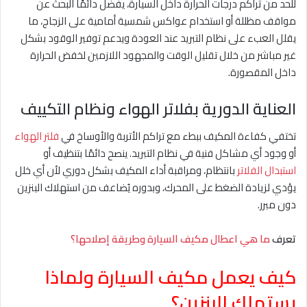
للحد من تراكم درجات الحرارة داخل السيارة، يفضل دائمًا البحث عن
مواقف مظللة أو استخدام عواكس شمسية أمامية على الزجاج، ما
يقلل العبء على نظام التبريد عند العودة ويدعم توفير الوقود بشكل
غير مباشر من خلال تقليل الوقت والمجهود اللازمين لخفض الحرارة
داخل المقصورة.
العناية الدورية بفلاتر الهواء ونظام التكييف
تختفي كفاءة المكيف ببطء مع تراكم الأتربة والأوساخ في
فلتر الهواء
أو وجود أي مشاكل فنية في نظام التبريد. ينصح دائمًا بتنظيف أو
استبدال الفلاتر
بانتظام، ومراقبة أداء المكيف بشكل دوري لأن أي خلل
يؤدي لزيادة الضغط على المحرك، وبدوره يُضاعف من استهلاك البنزين
دون مبرر.
تعرف
ما هي اعطال مكيف السيارة وطريقة إصلاحها؟
كيف يعمل مكيف السيارة ولماذا
يستهلك البنزين؟