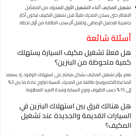
تشغيل المكيف أثناء التشغيل الأول للمحرك:
من المفضّل
الانتظار حتى يسخن المحرك قليلاً قبل تشغيل التكييف ليكون أكثر
جاهزية للتحميل الإضافي وتقليل أثر سحب الطاقة من أول لحظة.
أسئلة شائعة
هل فعلاً تشغيل مكيف السيارة يستهلك
كمية ملحوظة من البنزين؟
نعم، يؤثر تشغيل المكيف بشكل مباشر على استهلاك الوقود، إذ يستمد
الضاغط (الكمبروسر) طاقته من المحرك. النسبة تتراوح عادة ما بين 3%
إلى 15% حسب الظروف ونوع السيارة وشدة التبريد المطلوبة.
هل هنالك فرق بين استهلاك البنزين في
السيارات القديمة والجديدة عند تشغيل
المكيف؟