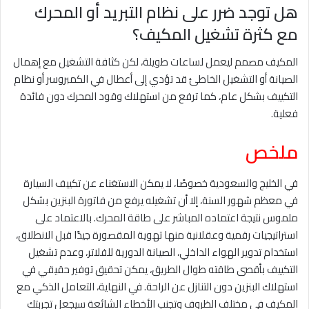
هل توجد ضرر على نظام التبريد أو المحرك
مع كثرة تشغيل المكيف؟
المكيف مصمم ليعمل لساعات طويلة، لكن كثافة التشغيل مع إهمال
الصيانة أو التشغيل الخاطئ قد تؤدي إلى أعطال في الكمبروسر أو نظام
التكييف بشكل عام، كما ترفع من استهلاك وقود المحرك دون فائدة
فعلية.
ملخص
في الخليج والسعودية خصوصًا، لا يمكن الاستغناء عن تكييف السيارة
في معظم شهور السنة، إلا أن تشغيله يرفع من فاتورة البنزين بشكل
ملموس نتيجة اعتماده المباشر على طاقة المحرك. بالاعتماد على
استراتيجيات رقمية وعقلانية منها تهوية المقصورة جيدًا قبل الانطلاق،
استخدام تدوير الهواء الداخلي، الصيانة الدورية للفلاتر، وعدم تشغيل
التكييف بأقصى طاقته طوال الطريق، يمكن تحقيق توفير حقيقي في
استهلاك البنزين دون التنازل عن الراحة. في النهاية، التعامل الذكي مع
المكيف في مختلف الظروف وتجنب الأخطاء الشائعة سيجعل تجربتك