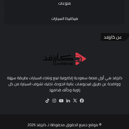
منوعات
ميكانيكا السيارات
عن كارزفد
كارزفد هي أول منصة سعودية إلكترونية لبيع وشراء السيارات بطريقة سهلة
وواضحة عن طريق فيديوهات عالية الجودة، تخليك تشوف السيارة من كل
زاوية وكأنك قدامها.
‫X
فيسبوك
لينكدإن
‫YouTube
انستقرام
‫TikTok
© موقع جميع الحقوق محفوظة لـ
كارزفد
2026