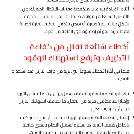
أثناء القيادة بسرعات منخفضة وفترات الانتظار الطويلة:
من
الأفضل الاستعانة بالنوافذ، طالما لم تدخل الشمس المحرقة
بشكل مباشر للمقصورة، أو يمكن تشغيل المكيف لفترة قصيرة
فقط لتبريد الجو ثم إطفاؤه حتى الحاجة من جديد.
أخطاء شائعة تقلل من كفاءة
التكييف وترفع استهلاك الوقود
فيما يلي أكثر الأخطاء شيوعاً التي تزيد من صرف البنزين عند استخدام
المطيف:
ترك النوافذ مفتوحة والمكيف يعمل:
يؤدي ذلك لفقدان التبريد
وإجبار الضاغط على مزيد من العمل، ما يضاعف استهلاك البنزين
دون أي مردود فعلي.
إهمال تنظيف النظام وفلاتر الهواء:
تسبب الأوساخ المتراكمة
بالداخل ضعف التبريد، ما يستلزم تشغيل النظام بأقصى طاقته
دون الوصول فعليًا للبرودة المطلوبة، ما يزيد فقد البنزين.