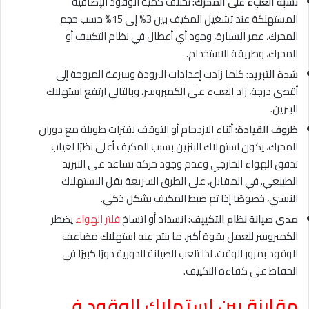
نسبة العبء على المحرك:
تختلف كمية الوقود الإضافية
المستهلكة عند تشغيل المكيف بين 3% إلى 15% حسب حجم
المحرك، عمر السيارة، وجود أي أعطال في نظام التكييف أو
المحرك، وطريقة الاستخدام.
شدة التبريد:
كلما زادت إعدادات البرودة وسرعة المروحة إلى
أقصى درجة، زاد العبء على الكمبروسر، وبالتالي ارتفع استهلاك
البنزين.
ظروف القيادة:
أثناء الازدحام أو التوقف لفترات طويلة مع دوران
المحرك، يكون استهلاك البنزين بسبب المكيف أعلى نظرًا لغياب
تدفق الهواء الخارجي وعدم وجود حركة تساعد على التبريد
الطبيعي. في المقابل، على الطرق السريعة يقل الاستهلاك
النسبي، خصوصًا إذا تم ضبط المكيف بشكل ذكي.
مدى صيانة نظام التكييف:
انسداد أو اتساخ
فلتر الهواء
يضطر
الكمبروسر للعمل بقوة أكبر، ما ينتج عنه استهلاك مضاعف
للوقود بمرور الوقت. لذا تلعب الصيانة الدورية دورًا كبيرًا في
الحفاظ على كفاءة التكييف.
مقارنة بين استهلاك الوقود في