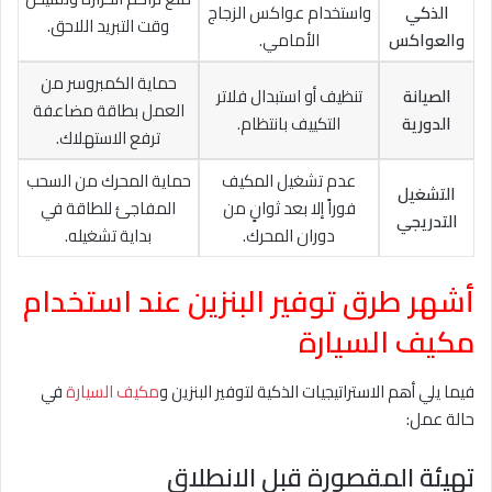
الذكي
واستخدام عواكس الزجاج
وقت التبريد اللاحق.
والعواكس
الأمامي.
حماية الكمبروسر من
الصيانة
تنظيف أو استبدال فلاتر
العمل بطاقة مضاعفة
الدورية
التكييف بانتظام.
ترفع الاستهلاك.
عدم تشغيل المكيف
حماية المحرك من السحب
التشغيل
فوراً إلا بعد ثوانٍ من
المفاجئ للطاقة في
التدريجي
دوران المحرك.
بداية تشغيله.
أشهر طرق توفير البنزين عند استخدام
مكيف السيارة
فيما يلي أهم الاستراتيجيات الذكية لتوفير البنزين و
مكيف السيارة
في
حالة عمل:
تهيئة المقصورة قبل الانطلاق