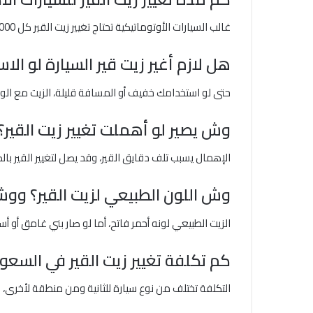
غالب السيارات الأوتوماتيكية تحتاج تغيير زيت القير كل 60,000 إلى 80,000 كم أو 4 إلى 5 سنوات، وCVT يحتاج من 40,000 إلى 60,000 كم، أما القير العادي فكل 80,000 إلى 100,000 كم.
هل لازم أغير زيت قير السيارة لو ال
حتى لو استخدامك خفيف أو المسافة قليلة، الزيت مع الوقت يفقد خواصه، لذا يفضّ
وش يصير لو أهملت تغيير زيت القير؟
الإهمال يسبب تلف دقايق القير، وقد يصل لتغيير القير ب
وش اللون الطبيعي لزيت القير؟ ووش
الزيت الطبيعي لونه أحمر فاتح، أما لو صار بني غامق أو أسود 
كم تكلفة تغيير زيت القير في السعو
التكلفة تختلف من نوع سيارة للثانية ومن منطقة لأخرى، لكن غالباً الأسعار تبدأ من 250 ريال وما فو