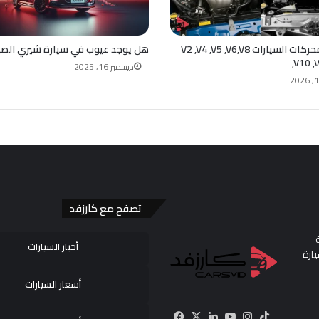
اصوات محركات السيارات V2 ,V4 ,V5 ,V6,V8
هل يوجد عيوب في سيارة شيري الصي
,V10 ,
ديسمبر 16, 2025
تصفح مع كارزفد
أخبار السيارات
ارة
أسعار السيارات
‫TikTok
انستقرام
‫YouTube
‫X
لينكدإن
فيسبوك