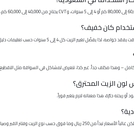
استخدام كان خفيف؟
ل تغيير الزيت كل 4 إلى 5 سنوات حسب تعليمات دليل المالك.
الكامل – وهذا مكلف جداً. غير كذا، تتعرض لمشاكل في السواقة مثل التقطيع
 لون الزيت المحترق؟
أو ريحته حارّة، هذا معناته لازم يتغير فوراً.
دية؟
ق حسب نوع الزيت وفلتر القير وصيانة الورشة.