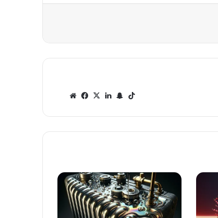
‫Tik
سنا
لينك
‫X
في
مو
Tok
ب
دإن
سب
قع
تشا
وك
الوي
ت
ب