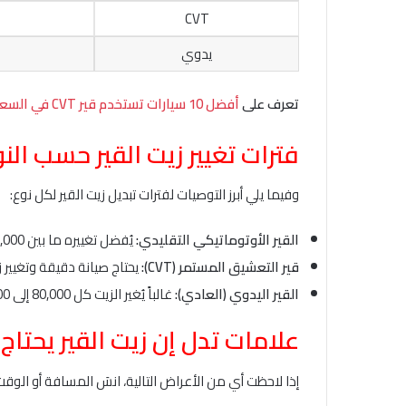
CVT
يدوي
تعرف على
أفضل 10 سيارات تستخدم قير CVT في السعودية
فترات تغيير زيت القير حسب الن
وفيما يلي أبرز التوصيات لفترات تبديل زيت القير لكل نوع:
القير الأوتوماتيكي التقليدي:
يُفضل تغييره ما بين 60,000 إلى 80,000 كم.
قير التعشيق المستمر (CVT):
يحتاج صيانة دقيقة وتغيير زيت كل 40,000 إلى
القير اليدوي (العادي):
غالباً يُغير الزيت كل 80,000 إلى 100,000 كم.
علامات تدل إن زيت القير يحتاج ت
إذا لاحظت أي من الأعراض التالية، انسَ المسافة أو الو