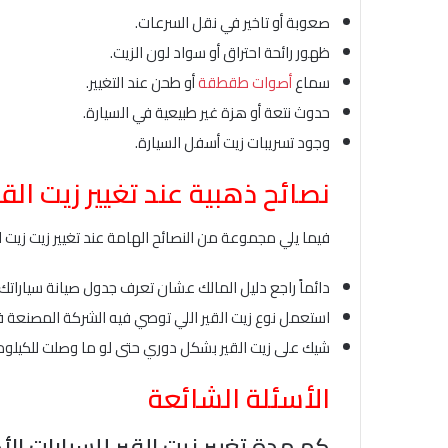
صعوبة أو تاخير في نقل السرعات.
ظهور رائحة احتراق أو سواد لون الزيت.
سماع
أصوات طقطقة
أو طحن عند التغيير.
حدوث نتعة أو هزة غير طبيعية في السيارة.
وجود تسريبات زيت أسفل السيارة.
نصائح ذهبية عند تغيير زيت القي
فيما يلي مجموعة من النصائح الهامة عند تغيير زيت زيت ال
دائماً راجع دليل المالك عشان تعرف جدول صيانة سياراتك 
استعمل نوع زيت القير اللي توصي فيه الشركة المصنعة 
شيك على زيت القير بشكل دوري حتى لو ما وصلت للكيلومت
الأسئلة الشائعة
كم مدة تغيير زيت القير للسيارات ال