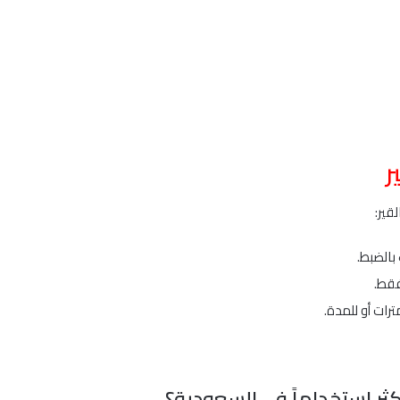
ر
قير:
بالضبط.
فقط.
رات أو للمدة.
أكثر استخداماً في السعودية؟