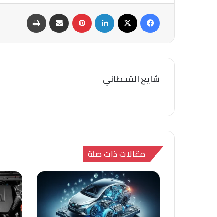
فيسبوك
‫X
لينكدإن
بينتيريست
مشاركة عبر البريد
طباعة
شايع القحطاني
مقالات ذات صلة