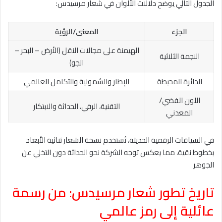
الجدول التالي يوضح دلالات الألوان في شعار مرسيدس:
الجزء
المعنى/الرؤية
الهيمنة على مجالات النقل (الأرض – البحر –
النجمة الثلاثية
الجو)
الدائرة المحيطة
الإطار والشمولية والتكامل العالمي
اللون الفضي/
التقنية، الرقي، الحداثة والابتكار
المعدني
في السياقات الرقمية الحديثة، تُستخدم نسخة الشعار ثنائية الأبعاد
بخطوط نقية، مما يعكس توجه الشركة نحو الحداثة دون التخلي عن
الجوهر
تاريخ تطور شعار مرسيدس: من رسمة
عائلية إلى رمز عالمي