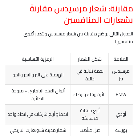
مقارنة: شعار مرسيدس مقارنةً
بشعارات المنافسين
الجدول التالي يوضح مقارنة بين شعار مرسيدس وشعار أقوى
منافسيها:
العلامة
شكل الشعار
الرمزية الأساسية
مرسيدس
نجمة ثلاثية في
الهيمنة على البر والبحر والجو
بنز
دائرة
ألوان العلم البافاري + مروحة
BMW
دائرة زرقاء وبيضاء
الطائرة
أربع حلقات
أودي
اندماج أربع شركات في اتحاد واحد
متشابكة
بورشه
خيل متأهب
شعار مدينة شتوتغارت التاريخي