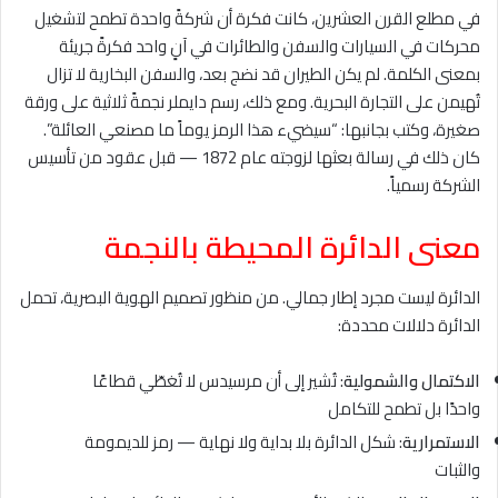
في مطلع القرن العشرين، كانت فكرة أن شركةً واحدة تطمح لتشغيل
محركات في السيارات والسفن والطائرات في آنٍ واحد فكرةً جريئة
بمعنى الكلمة. لم يكن الطيران قد نضج بعد، والسفن البخارية لا تزال
تُهيمن على التجارة البحرية. ومع ذلك، رسم دايملر نجمةً ثلاثية على ورقة
صغيرة، وكتب بجانبها: “سيضيء هذا الرمز يوماً ما مصنعي العائلة”.
كان ذلك في رسالة بعثها لزوجته عام 1872 — قبل عقود من تأسيس
الشركة رسمياً.
معنى الدائرة المحيطة بالنجمة
الدائرة ليست مجرد إطار جمالي. من منظور تصميم الهوية البصرية، تحمل
الدائرة دلالات محددة:
الاكتمال والشمولية
: تُشير إلى أن مرسيدس لا تُغطّي قطاعًا
واحدًا بل تطمح للتكامل
الاستمرارية
: شكل الدائرة بلا بداية ولا نهاية — رمز للديمومة
والثبات