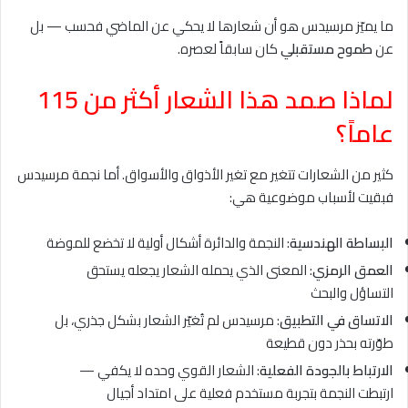
ما يميّز مرسيدس هو أن شعارها لا يحكي عن الماضي فحسب — بل
عن
طموح مستقبلي
كان سابقاً لعصره.
لماذا صمد هذا الشعار أكثر من 115
عاماً؟
كثير من الشعارات تتغير مع تغير الأذواق والأسواق. أما نجمة مرسيدس
فبقيت لأسباب موضوعية هي:
البساطة الهندسية
: النجمة والدائرة أشكال أولية لا تخضع للموضة
العمق الرمزي
: المعنى الذي يحمله الشعار يجعله يستحق
التساؤل والبحث
الاتساق في التطبيق
: مرسيدس لم تُغيّر الشعار بشكل جذري، بل
طوّرته بحذر دون قطيعة
الارتباط بالجودة الفعلية
: الشعار القوي وحده لا يكفي —
ارتبطت النجمة بتجربة مستخدم فعلية على امتداد أجيال