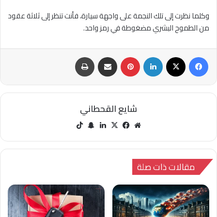
وكلما نظرت إلى تلك النجمة على واجهة سيارة، فأنت تنظر إلى ثلاثة عقود
من الطموح البشري مضغوطة في رمز واحد.
فيسبوك
‫X
لينكدإن
بينتيريست
مشاركة عبر البريد
طباعة
شايع القحطاني
مو
في
‫X
لينك
سنا
‫Tik
قع
سب
دإن
ب
Tok
الوي
وك
تشا
ب
ت
مقالات ذات صلة