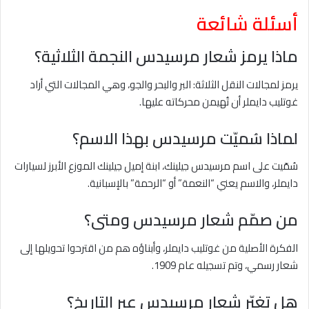
أسئلة شائعة
ماذا يرمز شعار مرسيدس النجمة الثلاثية؟
يرمز لمجالات النقل الثلاثة: البر والبحر والجو، وهي المجالات التي أراد
غوتليب دايملر أن تُهيمن محركاته عليها.
لماذا سُميّت مرسيدس بهذا الاسم؟
سُمّيت على اسم مرسيدس جيلينك، ابنة إميل جيلينك الموزع الأبرز لسيارات
دايملر، والاسم يعني “النعمة” أو “الرحمة” بالإسبانية.
من صمّم شعار مرسيدس ومتى؟
الفكرة الأصلية من غوتليب دايملر، وأبناؤه هم من اقترحوا تحويلها إلى
شعار رسمي، وتم تسجيله عام 1909.
هل تغيّر شعار مرسيدس عبر التاريخ؟