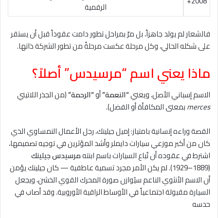
2008+
الرقمية
فالشعار لم يولد جاهزاً، بل مرّ بمراحل تطور دامت عقوداً قبل أن يستقر
على شكله الحالي، وكل مرحلة عكست مرحلةً من تطور الشركة ذاتها.
ماذا يعني اسم “مرسيدس” أصلاً؟
الاسم إسباني الأصل، ويعني
“النعمة”
أو
“الرحمة”
(من الجذر اللاتيني
merces
بمعنى المكافأة أو الفضل).
القصة وراءه إنسانية بامتياز: إميل جيلينك، رجل الأعمال النمساوي الذي
كان من أكبر موزعي سيارات دايملر وأشد المؤثرين في توجيه تصميمها،
اشترط في عقوده أن تُباع السيارات باسم ابنته
مرسيدس جيلينك
(1889–1929). لم يكن الأمر مجرد تسمية عاطفية — كان جيلينك يؤمن
أن الاسم الأنثوي الناعم سيُوازن صورة المحرك القوي الخشن، ويجعل
السيارة مقبولة اجتماعياً في الأوساط الراقية الأوروبية. وقد أصاب في
حدسه