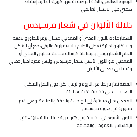
الوجود العالمي
: الكرة الأرضية نفسها كروية؛ الدائرة إسقاط
ضمني على الانتشار العالمي
دلالة الألوان في شعار مرسيدس
الشعار عادة باللون الفضي أو المعدني، عشان يرمز للتطور والتقنية
والابتكار، والدائرة تعطي انطباع بالاستمرارية والرقي، مع أن الشكل
العام للشعار يوحي بالبساطة كرسالة فخامة. فاللون الفضي أو
المعدني هو اللون الأصيل لشعار مرسيدس، وليس مجرد اختيار جمالي
وفيما يلي معاني الألوان:
الفضة
تُعبّر تاريخيًا عن الثروة والرقي، لكن دون الثقل الملكي
للذهب — هي فخامة ذكية وهادئة
المعدن
يحيل مباشرةً إلى الهندسة والدقة والصناعة، وهي قيم
محورية في هوية مرسيدس
اللون الأسود
في الخلفية (في كثير من تطبيقات الشعار) يُعمّق
الإحساس بالغموض والفخامة