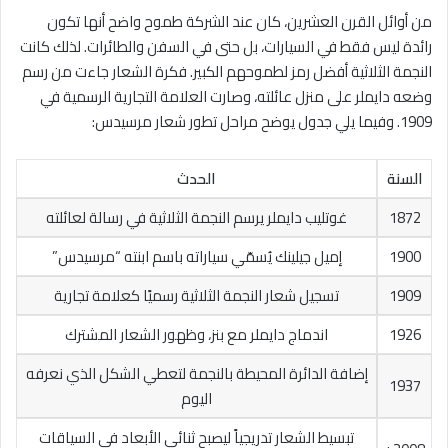
من أوائل القرن العشرين، كان عند الشركة طموح واضح أنها تكون
رائدة ليس فقط في السيارات، بل حتى في السفن والطائرات. لذلك كانت
النجمة الثلاثية أفضل رمز لطموحهم الكبير. فكرة الشعار جاءت من رسم
وضعه دايملر على منزل عائلته، وصارت العلامة التجارية الرسمية في
1909. وفيما يلي جدول يوضح مراحل تطور شعار مرسيدس:
السنة
الحدث
1872
غوتليب دايملر يرسم النجمة الثلاثية في رسالة لعائلته
1900
إميل جيلينك يُسمّي سياراته باسم ابنته “مرسيدس”
1909
تسجيل شعار النجمة الثلاثية رسميًا كعلامة تجارية
1926
اندماج دايملر مع بنز، وظهور الشعار المشترك
إضافة الدائرة المحيطة بالنجمة لتعطي الشكل الذي نعرفه
1937
اليوم
تبسيط الشعار تدريجياً ليصبح ثنائي الأبعاد في السياقات