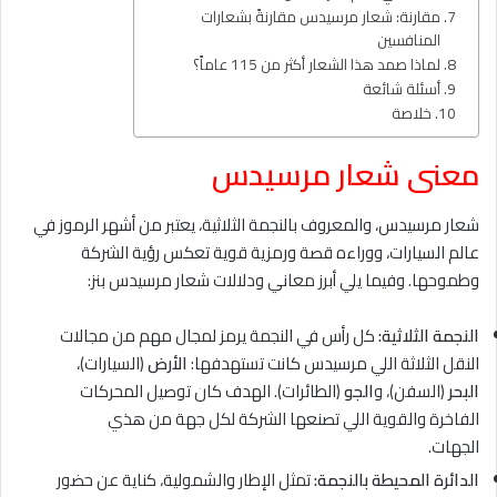
مقارنة: شعار مرسيدس مقارنةً بشعارات
المنافسين
لماذا صمد هذا الشعار أكثر من 115 عاماً؟
أسئلة شائعة
خلاصة
معنى شعار مرسيدس
شعار مرسيدس، والمعروف بالنجمة الثلاثية، يعتبر من أشهر الرموز في
عالم السيارات، ووراءه قصة ورمزية قوية تعكس رؤية الشركة
وطموحها. وفيما يلي أبرز معاني ودلالات شعار مرسيدس بنز:
النجمة الثلاثية:
كل رأس في النجمة يرمز لمجال مهم من مجالات
النقل الثلاثة اللي مرسيدس كانت تستهدفها:
الأرض
(السيارات)،
البحر
(السفن)، و
الجو
(الطائرات). الهدف كان توصيل المحركات
الفاخرة والقوية اللي تصنعها الشركة لكل جهة من هذي
الجهات.
الدائرة المحيطة بالنجمة:
تمثل الإطار والشمولية، كناية عن حضور