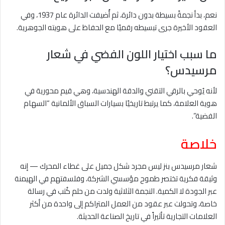
نعم، بدأ نجمةً بسيطة بدون دائرة، ثم أُضيفت الدائرة عام 1937، وفي
العقود الأخيرة جرى تبسيطه رقميًا مع الحفاظ على هويته الجوهرية.
ما سبب اختيار اللون الفضي في شعار
مرسيدس؟
لأنه يُوحي بالرقي التقني والدقة الهندسية، وهي قيم محورية في
هوية العلامة، كما يرتبط تاريخيًا بسيارات السباق الألمانية “السهام
الفضية”.
خلاصة
شعار مرسيدس بنز ليس مجرد شكل جميل على غطاء المحرك — إنه
وثيقة فكرية تختصر طموح مؤسسي الشركة، وفلسفتهم في الهيمنة
عبر الجودة لا الكمية. النجمة الثلاثية ولدت من حلم كُتب في رسالة
خاصة، وتحولت عبر عقود من العمل المتراكم إلى واحدة من أكثر
العلامات التجارية تأثيراً في تاريخ الصناعة الحديثة.