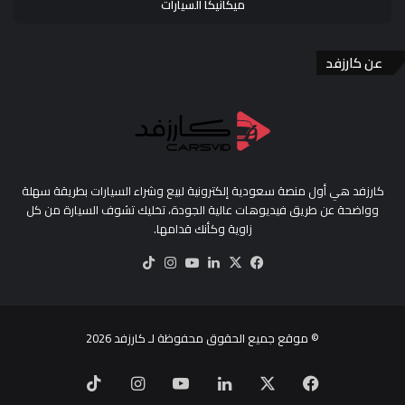
ميكانيكا السيارات
عن كارزفد
كارزفد هي أول منصة سعودية إلكترونية لبيع وشراء السيارات بطريقة سهلة
وواضحة عن طريق فيديوهات عالية الجودة، تخليك تشوف السيارة من كل
زاوية وكأنك قدامها.
‫X
فيسبوك
لينكدإن
‫YouTube
انستقرام
‫TikTok
© موقع جميع الحقوق محفوظة لـ
كارزفد
2026
‫X
فيسبوك
لينكدإن
‫YouTube
انستقرام
‫TikTok