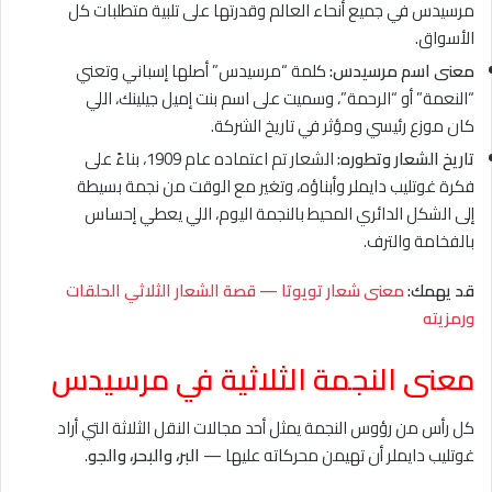
مرسيدس في جميع أنحاء العالم وقدرتها على تلبية متطلبات كل
الأسواق.
معنى اسم مرسيدس:
كلمة “مرسيدس” أصلها إسباني وتعني
“النعمة” أو “الرحمة”، وسميت على اسم بنت إميل جيلينك، اللي
كان موزع رئيسي ومؤثر في تاريخ الشركة.
تاريخ الشعار وتطوره:
الشعار تم اعتماده عام 1909، بناءً على
فكرة غوتليب دايملر وأبناؤه، وتغير مع الوقت من نجمة بسيطة
إلى الشكل الدائري المحيط بالنجمة اليوم، اللي يعطي إحساس
بالفخامة والترف.
قد يهمك:
معنى شعار تويوتا — قصة الشعار الثلاثي الحلقات
ورمزيته
معنى النجمة الثلاثية في مرسيدس
كل رأس من رؤوس النجمة يمثل أحد مجالات النقل الثلاثة التي أراد
غوتليب دايملر أن تهيمن محركاته عليها —
البر، والبحر، والجو
.