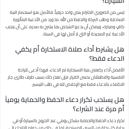
السيارة؟
ليس من الضروري الالتزام بنص واحد حرفياً، فالأصل هو استحضار النية
الصادقة وطلب البركة والحفظ من الله. ما ورد من الأدعية المأثورة
كافٍ ومبارك، ويمكن أن يدعو الشخص بما يشرح به صدره، على أن يتجنب
الأدعية غير الصحيحة أو التي لا أصل لها في السنة.
هل يشترط أداء صلاة الاستخارة أم يكفي
الدعاء فقط؟
الأفضل أداء ركعتين بنية الاستخارة ثم الدعاء، فهذا أدعى للراحة
النفسية والاطمئنان بحسن القرار، فإن تعذر ذلك بسبب ظرف طارئ، جاز
الاكتفاء بالدعاء فقط مع الإخلاص لله في طلب التيسير.
هل يستحب تكرار دعاء الحفظ والحماية يومياً
أم مرة عند الشراء؟
تكرار دعاء الحفظ والحماية بشكل يومي عند الخروج بالسيارة أو في
بداية كل رحلة من السنن المستحبة، لما في ذلك من دوام الالتجاء إلى