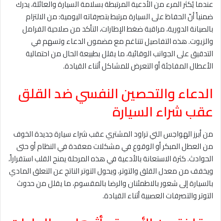
عندما يُكثر المرء من الأدعية المرتبطة بسلامة السيارة والعائلة، يدرك
ضمنياً أنّ الحفاظ على السيارة مرتبط بتصرفاته اليومية: من الالتزام
بالصيانة الدورية، مراقبة ضغط الإطارات، التأكد من صلاحية الفرامل
والزيوت. هذه التفاصيل تتناغم مع مضمون الدعاء وتسهم في
التدقيق على الجوانب الوقائية، ما يقلل بطبيعة الحال من احتمالية
الأعطال المفاجئة أو التعرض للمشاكل أثناء القيادة.
الدعاء والتحصين النفسي ضد القلق
عقب شراء السيارة
من أبرز الهواجس التي تراود المشتري عقب شراء سيارة جديدة الخوف
من العطل المبكر أو الوقوع في مشكلات معقدة في النظام أو حتى
الحوادث. كثرة الاستعانة بالأدعية في هذه المرحلة يمنح القلب استقراراً،
ويخفف من معدل القلق والتوتر، ويحول التوتر الناتج عن التعلق المادي
بالسيارة إلى شعور بالاطمئنان والرضا بالمقسوم، ما يقلل من حدوث
التوتر والتصرفات العصبية أثناء القيادة.