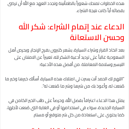
هذه الخطوات تمنحك شعوراً بالطمأنينة وتجدد العهد مع الله أن ترضى
بقضائه أياً كانت نتيجة الشراء.
الدعاء عند إتمام الشراء: شكر الله
وحسن الاستعانة
بعد اتخاذ القرار وشراء السيارة، يشعر كثيرون بفرح الإنجاز، ويحرص أهل
السعودية غالباً على ترديد أدعية الشكر لله، تعبيراً عن الامتنان على
التيسير وسلامة المعاملة. من أفضل هذه الأدعية:
“اللهم لك الحمد أنت يسرت لي امتلاك هذه السيارة، أسألك خيرها وخير ما
صُنعت له، وأعوذ بك من شرها وشر ما صُنعت له”.
يمثل هذا الدعاء اعترافاً بفضل الله، وحرصاً على طلب الخير الكامن في
السيارة الجديدة، سواء في استخدامها أو في الغاية التي صُنعت لأجلها،
كما يحتوي على استعاذة من كل شر متوقع أو مستتر.