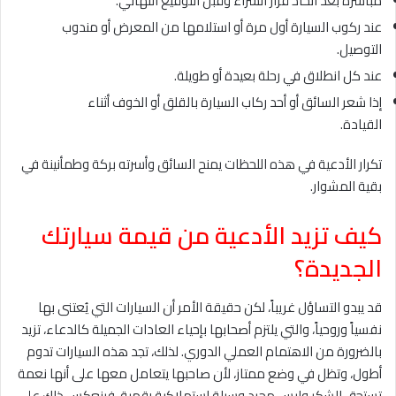
مباشرة بعد اتخاذ قرار الشراء وقبل التوقيع النهائي.
عند ركوب السيارة أول مرة أو استلامها من المعرض أو مندوب
التوصيل.
عند كل انطلاق في رحلة بعيدة أو طويلة.
إذا شعر السائق أو أحد ركاب السيارة بالقلق أو الخوف أثناء
القيادة.
تكرار الأدعية في هذه اللحظات يمنح السائق وأسرته بركة وطمأنينة في
بقية المشوار.
كيف تزيد الأدعية من قيمة سيارتك
الجديدة؟
قد يبدو التساؤل غريباً، لكن حقيقة الأمر أن السيارات التي يُعتنى بها
نفسياً وروحياً، والتي يلتزم أصحابها بإحياء العادات الجميلة كالدعاء، تزيد
بالضرورة من الاهتمام العملي الدوري. لذلك، تجد هذه السيارات تدوم
أطول، وتظل في وضع ممتاز، لأن صاحبها يتعامل معها على أنها نعمة
تستحق الشكر وليس مجرد وسيلة استهلاكية رقمية، فينعكس ذلك على