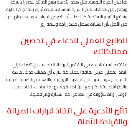
تفاصيل الحياة اليومية. مثل هذه الأدعية تمنح العائلة شعوراً بالبركة،
وتجعل من لحظة استلام السيارة مناسبة سعيدة تُبارك بالدعوات الطيبة،
وتدفع الشّرور المحتملة كالأعطال أو التعرض للحوادث، وينبعث منها جو
من الأمل بأن السيارة ستظل مصدر راحة وسعة رزق.
الطابع العملي للدعاء في تحصين
ممتلكاتك
لا تقتصر قيمة الدعاء في الشؤون الروحانية فحسب، بل تتعداها إلى
البعد العملي. غرس ثقافة الدعاء مع شراء أي ممتلك جديد ـ خاصة
السيارة ـ يعود الفرد على الشعور بالإيجابية، والاهتمام بالصيانة الدورية،
والحذر أثناء القيادة. ومع الارتباط القوي بهذه العادات، تزداد درجات
الوعي والمسؤولية في التعامل مع السيارة ومرافقيها.
تأثير الأدعية على اتخاذ قرارات الصيانة
والقيادة الآمنة