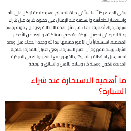
دعاء شراء سيارة
يبقى الدعاء ركناً أساسياً في حياة المسلم، وهو علامة توكل على الله
واستحضار للطمأنينة والسكينة عند الإقبال على خطوة كبيرة مثل شراء
سيارة. إدراك أهمية الدعاء في مثل هذه اللحظات يعود إلى كونه يجسد
رغبة المرء في تحصيل البركة، وتحصين ممتلكاته، والبعد عن الأخطار
المحتملة، استشعاراً بأن الأمور جميعها بيد الله وحده. الدعاء قبل وبعد
الشراء يرسخ مفهوم أن اختيار السيارة لا يعني اغتراراً بالقدرة المادية
فحسب، بل استعانة بالله ليكتب الخير، ويدفع الشر، ويبارك في المركبة
الجديدة لتكون وسيلة خير وسلام للأهل والسائق والرفقة.
ما أهمية الاستخارة عند شراء
السيارة؟