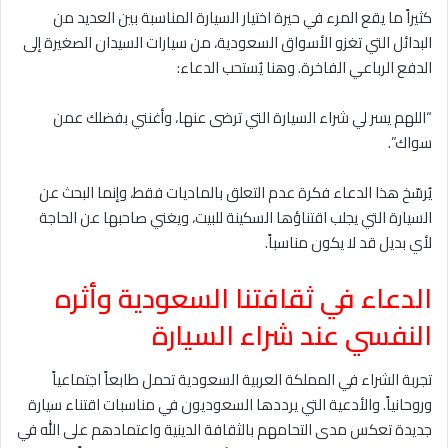
كثيراً ما يقع المرء في حيرة اختيار السيارة المناسبة بين العديد من
البدائل التي تغزو الأسواق السعودية، من سيارات السيدان الصغيرة إلى
الدفع الرباعي الفاخرة. وهنا يُستحب الدعاء:
“اللهم يسر لي شراء السيارة التي ترضى عنها، وأغنني بفضلك عمن
سواك”.
يُرسّخ هذا الدعاء فكرة عدم التعلق بالماديات فقط، وإنما البحث عن
السيارة التي يجلب اقتناؤها السكينة للبيت، ويغني صاحبها عن الحاجة
لأي بديل قد لا يكون مناسباً.
الدعاء في ثقافتنا السعودية وأثره
النفسي عند شراء السيارة
تجربة الشراء في المملكة العربية السعودية تحمل طابعاً اجتماعياً
وروحانياً. والأدعية التي يرددها السعوديون في مناسبات اقتناء سيارة
جديدة تعكس مدى التحامهم بالثقافة الدينية واعتمادهم على الله في