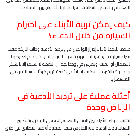
الاهتمام بالفحص، النظافة، القيادة الهادئة، وتجنيبها المخاطر.
كيف يمكن تربية الأبناء على احترام
السيارة من خلال الدعاء؟
عندما يلاحظ الأبناء إصرار الوالدين على ترديد الأدعية وطلب البركة عقب
شراء سيارة جديدة، ينشأ لديهم شعور باحترام السيارة وعدم تعريضها
للإهمال أو العبث، ويغرس في وجدانهم أن النعمة لا تستمر إلا بالشكر
والدعوة بالخير، ما ينعكس إيجاباً على تصرفاتهم كركّاب وسائقين في
المستقبل.
أمثلة عملية على ترديد الأدعية في
الرياض وجدة
تختلف أجواء الشراء بين المدن السعودية. ففي الرياض، ينتشر بين
الشباب ترديد الدعاء فور الجلوس خلف المقود أو عند الانطلاق في طرق