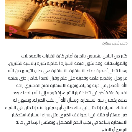
دعاء شراء سيارة
كثير من الناس يشعرون بالحيرة أمام كثرة الخيارات والموديلات
والمواصفات، وقد تكون قيمة السيارة المادية كبيرة بالنسبة للكثيرين،
وهنا تتجلى أهمية دعاء الاستخارة. الاستخارة هي طلب التيسير من الله
عز وجل، وتقديم علمه وقدرته على علم وقرار العبد القاصر؛ حتى يمنحه
الله الأفضل في دينه ودنياه. وتجربة الاستخارة تمنح المشتري راحة
نفسية وثقة أكبر في اتخاذ قرار الشراء، إذ يتوجه إلى الله بالدعاء بعد
صلاة ركعتين بنية الاستخارة، ويسأل الله أن يكتب الخير له، ويسهل له
امتلاك السيارة إذا كان في ذلك صلاح، أو يصرفها عنه إذا كان في الشراء
ضرر مستتر أو فتنة. في المواقف الكبرى مثل شراء السيارة، استحضار
الاستخارة يساعد في تجنب الندم المحتمل، ويعكس الرضا في حالة
التيسير أو المنع.