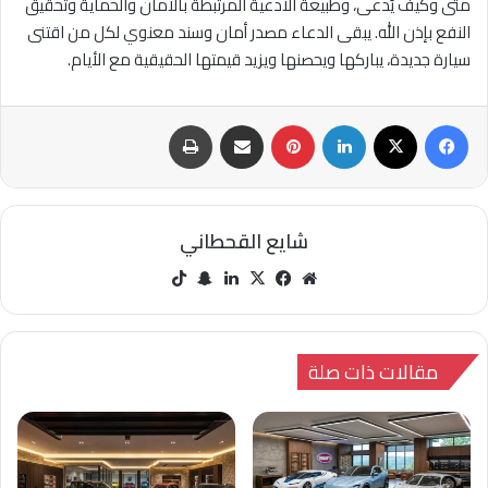
متى وكيف يُدعى، وطبيعة الأدعية المرتبطة بالأمان والحماية وتحقيق
النفع بإذن الله. يبقى الدعاء مصدر أمان وسند معنوي لكل من اقتنى
سيارة جديدة، يباركها ويحصنها ويزيد قيمتها الحقيقية مع الأيام.
فيسبوك
‫X
لينكدإن
بينتيريست
مشاركة عبر البريد
طباعة
شايع القحطاني
مو
في
‫X
لينك
سنا
‫Tik
قع
سب
دإن
ب
Tok
الوي
وك
تشا
ب
ت
مقالات ذات صلة