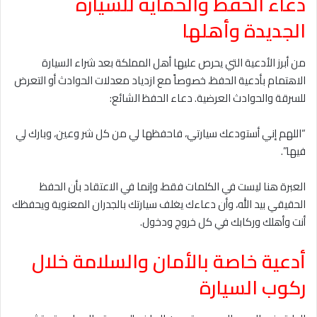
دعاء الحفظ والحماية للسيارة
الجديدة وأهلها
من أبرز الأدعية التي يحرص عليها أهل المملكة بعد شراء السيارة
الاهتمام بأدعية الحفظ، خصوصاً مع ازدياد معدلات الحوادث أو التعرض
للسرقة والحوادث العرضية. دعاء الحفظ الشائع:
“اللهم إني أستودعك سيارتي، فاحفظها لي من كل شر وعين، وبارك لي
فيها”.
العبرة هنا ليست في الكلمات فقط، وإنما في الاعتقاد بأن الحفظ
الحقيقي بيد الله، وأن دعاءك يغلف سيارتك بالجدران المعنوية ويحفظك
أنت وأهلك وركابك في كل خروج ودخول.
أدعية خاصة بالأمان والسلامة خلال
ركوب السيارة