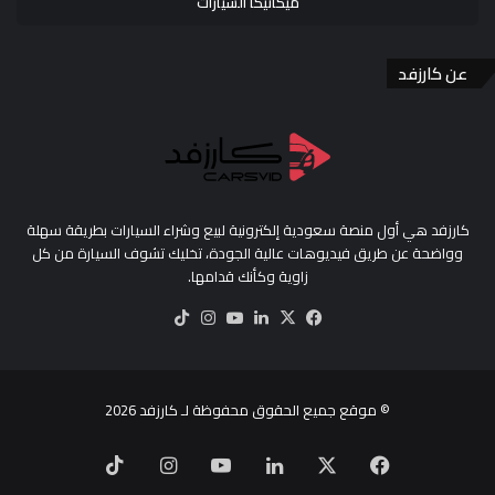
ميكانيكا السيارات
عن كارزفد
كارزفد هي أول منصة سعودية إلكترونية لبيع وشراء السيارات بطريقة سهلة
وواضحة عن طريق فيديوهات عالية الجودة، تخليك تشوف السيارة من كل
زاوية وكأنك قدامها.
‫X
فيسبوك
لينكدإن
‫YouTube
انستقرام
‫TikTok
© موقع جميع الحقوق محفوظة لـ
كارزفد
2026
‫X
فيسبوك
لينكدإن
‫YouTube
انستقرام
‫TikTok