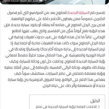
تفسير حلم السيارة الجديدة للمتزوج
تفسير حلم
السيارة الجديدة
للمتزوج يعد من المواضيع التي تثير فضول
الكثيرين، خصوصاً ممن يعطون الأحلام دلالة على حياتهم الواقعية.
فحين يرى الرجل المتزوج في منامه أنه يمتلك أو يقود سيارة جديدة، فإن
هذه الرؤية تفتح أبواباً شتّى من التفاسير، والتي يغلب عليها الطابع
الإيجابي. غالباً ما تدل هذه الرؤية على قرب حدوث تغييرات إيجابية في
حياة الرجل المتزوج سواء كانت هذه التغييرات مادية أو اجتماعية، إذ
ترمز السيارة الجديدة إلى بداية مرحلة أكثر نجاحًا واستقرارًا وتقدمًا في
الحياة الزوجية والمعيشية. في هذا المقال ستجد تحليلاً مفصلاً لمعاني
رؤية السيارة الجديدة للمتزوج، ودلالات كل لون وحالة للسيارة، وكيف
يرتبط ذلك بظروف وحالة الرائي النفسية، بالإضافة إلى عرض أمثلة عملية
ورؤية معمقة كمختص في عالم السيارات. سنكتشف سوياً كيف
ينعكس هذا الحلم على الواقع، وما الفروق الجوهرية بين رؤية سيارة
جديدة أو مستعملة وأثر ذلك على حياة الرجل.
الدليل
الدلالات العامة لرؤية السيارة الجديدة في منام