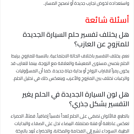
واستعداده لخوض تجارب جديدة أو تصحيح المسار..
أسئلة شائعة
هل يختلف تفسير حلم السيارة الجديدة
للمتزوج عن العازب؟
نعم، يختلف التفسير باختلاف الحالة الاجتماعية. بالنسبة للمتزوج، يرتبط
الحلم بتحسن مستوى المعيشة والعلاقة مع الزوجة، بينما للعازب قد
يكون رمزاً لاقتراب الزواج أو بداية حياة جديدة. كما أن المسؤوليات
والرغبات تختلف بين المتزوج والأعزب، وينعكس ذلك في تحليل الحلم.
هل لون السيارة الجديدة في الحلم يغير
التفسير بشكل جذري؟
بالطبع، فالألوان تضفي على الحلم بُعداً نفسياً إضافياً. فمثلاً، الحمراء
تعكس عاطفة أو فتنة محتملة، البيضاء تدل على الصفاء والبدايات
الطيبة، السوداء تشير إلى الفخامة والمكانة، والخضراء تَعِد بالبركة