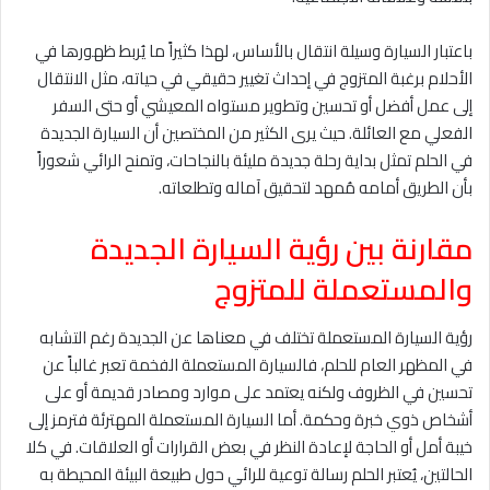
باعتبار السيارة وسيلة انتقال بالأساس، لهذا كثيراً ما يُربط ظهورها في
الأحلام برغبة المتزوج في إحداث تغيير حقيقي في حياته، مثل الانتقال
إلى عمل أفضل أو تحسين وتطوير مستواه المعيشي أو حتى السفر
الفعلي مع العائلة. حيث يرى الكثير من المختصين أن السيارة الجديدة
في الحلم تمثل بداية رحلة جديدة مليئة بالنجاحات، وتمنح الرائي شعوراً
بأن الطريق أمامه مُمهد لتحقيق آماله وتطلعاته.
مقارنة بين رؤية السيارة الجديدة
والمستعملة للمتزوج
رؤية السيارة المستعملة تختلف في معناها عن الجديدة رغم التشابه
في المظهر العام للحلم، فالسيارة المستعملة الفخمة تعبر غالباً عن
تحسين في الظروف ولكنه يعتمد على موارد ومصادر قديمة أو على
أشخاص ذوي خبرة وحكمة. أما السيارة المستعملة المهترئة فترمز إلى
خيبة أمل أو الحاجة لإعادة النظر في بعض القرارات أو العلاقات. في كلا
الحالتين، يُعتبر الحلم رسالة توعية للرائي حول طبيعة البيئة المحيطة به