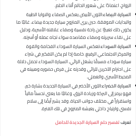
الزواج، اعتمادًا على شعور الحالم أثناء الحلم.
السيارة البيضاء:
اللون الأبيض يعكس الصفاء والنوايا الطيبة
والبدايات الموفقة. حين يرى المتزوج سيارة جديدة بيضاء، غالبًا ما
يكون ذلك تعبيرًا عن راحة نفسية وصفاء علاقته الأسرية، ودليل
على نقاء سريرته وصفاء مقاصده سواء تجاه عمله أو أسرته.
السيارة السوداء:
تعكس السيارة السوداء الفخامة والقوة
والمركز الاجتماعي الرفيع، خاصة إذا لم يكن التفكير في شراء
سيارة سوداء مسبقًا يشغل الرائي. السيارة السوداء تحمل دلالة
على احترام الآخرين للرائي وقدرته على فرض حضوره وهيبته في
المحيط الأسري والعملي.
السيارة الخضراء:
اللون الأخضر في السيارة الجديدة بشارة خير،
فهو يرمز إلى البركة وزيادة الرزق، وغالبًا ما يعني تحسناً مالياً
واستقراراً في مختلف جوانب الحياة. وقد يشير أيضًا إلى سلام
نفسي وارتياح داخلي يعيشه المتزوج في تلك الفترة.
تعرف
تفسير حلم السيارة الجديدة للحامل