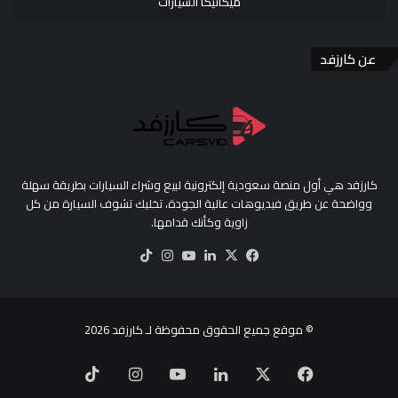
ميكانيكا السيارات
عن كارزفد
كارزفد هي أول منصة سعودية إلكترونية لبيع وشراء السيارات بطريقة سهلة
وواضحة عن طريق فيديوهات عالية الجودة، تخليك تشوف السيارة من كل
زاوية وكأنك قدامها.
‫X
فيسبوك
لينكدإن
‫YouTube
انستقرام
‫TikTok
© موقع جميع الحقوق محفوظة لـ
كارزفد
2026
‫X
فيسبوك
لينكدإن
‫YouTube
انستقرام
‫TikTok