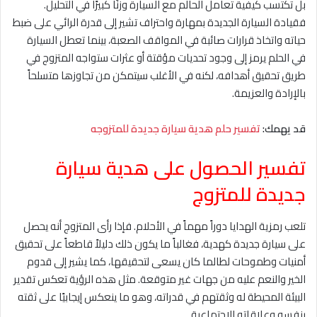
بل تكتسب كيفية تعامل الحالم مع السيارة وزنًا كبيرًا في التحليل.
فقيادة السيارة الجديدة بمهارة واحتراف تشير إلى قدرة الرائي على ضبط
حياته واتخاذ قرارات صائبة في المواقف الصعبة، بينما تعطل السيارة
في الحلم يرمز إلى وجود تحديات مؤقتة أو عثرات ستواجه المتزوج في
طريق تحقيق أهدافه، لكنه في الأغلب سيتمكن من تجاوزها متسلحاً
بالإرادة والعزيمة.
قد يهمك:
تفسير حلم هدية سيارة جديدة للمتزوجه
تفسير الحصول على هدية سيارة
جديدة للمتزوج
تلعب رمزية الهدايا دوراً مهماً في الأحلام. فإذا رأى المتزوج أنه يحصل
على سيارة جديدة كهدية، فغالباً ما يكون ذلك دليلاً قاطعاً على تحقيق
أمنيات وطموحات لطالما كان يسعى لتحقيقها، كما يشير إلى قدوم
الخير والنعم عليه من جهات غير متوقعة. مثل هذه الرؤية تعكس تقدير
البيئة المحيطة له وثقتهم في قدراته، وهو ما ينعكس إيجابيًا على ثقته
بنفسه وعلاقاته الاجتماعية.