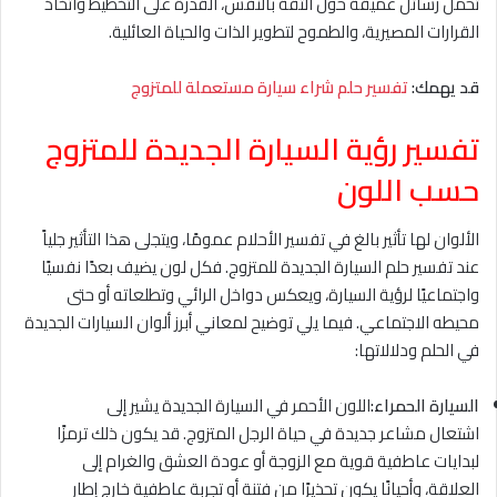
تحمل رسائل عميقة حول الثقة بالنفس، القدرة على التخطيط واتخاذ
القرارات المصيرية، والطموح لتطوير الذات والحياة العائلية.
قد يهمك:
تفسير حلم شراء سيارة مستعملة للمتزوج
تفسير رؤية السيارة الجديدة للمتزوج
حسب اللون
الألوان لها تأثير بالغ في تفسير الأحلام عمومًا، ويتجلى هذا التأثير جلياً
عند تفسير حلم السيارة الجديدة للمتزوج. فكل لون يضيف بعدًا نفسيًا
واجتماعيًا لرؤية السيارة، ويعكس دواخل الرائي وتطلعاته أو حتى
محيطه الاجتماعي. فيما يلي توضيح لمعاني أبرز ألوان السيارات الجديدة
في الحلم ودلالاتها:
السيارة الحمراء:
اللون الأحمر في السيارة الجديدة يشير إلى
اشتعال مشاعر جديدة في حياة الرجل المتزوج. قد يكون ذلك ترمزًا
لبدايات عاطفية قوية مع الزوجة أو عودة العشق والغرام إلى
العلاقة، وأحيانًا يكون تحذيرًا من فتنة أو تجربة عاطفية خارج إطار