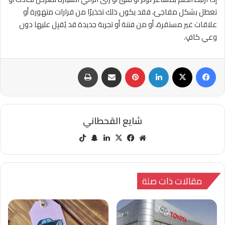
تعطل بشكل مفاجئ، فقد يكون ذلك تحذيرًا من قرارات متهورة أو
علاقات غير مستقرة، أو من فتنة أو تجربة جديدة قد يُقبِل عليها دون
وعي كافٍ.
فيسبوك
‫X
لينكدإن
بينتيريست
مشاركة عبر البريد
طباعة
شايع القحطاني
مو
في
‫X
لينك
سنا
‫Tik
قع
سب
دإن
ب
Tok
الوي
وك
تشا
ب
ت
مقالات ذات صلة