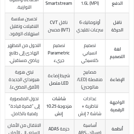
الدفع
1.6L (MPI)
Smartstream
التوازنية.
تحسين سلاسة
ناقل
أوتوماتيك 6
ناقل
CVT
التنقيلات وتقليل
الحركة
سرعات تقليدي
(IVT)
محسن
استهلاك الوقود.
تصميم
تصميم
التحول من المظهر
لغة
انسيابي
Parametric
الهادئ إلى طابع
التصميم
كلاسيكي
جريء
رياضي مستقبلي.
مصابيح
تبني هوية
شريط إضاءة
الإضاءة
منفصلة (LED/
هيونداي الجديدة
LED متصل
هالوجين)
(الأفق المضيء).
عدادات
شاشات
تحول المقصورة
الواجهة
تناظرية +
مزدوجة 10.25
إلى “قمرة قيادة”
الرقمية
شاشة 7 إنش
إنش
رقمية بالكامل.
أساسية
الانتقال من الأمان
أنظمة
حزمة
ADAS
(وسائد، ABS،
السلبي إلى الأمان