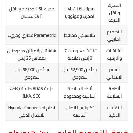
المحرك
محرك 1.4L / 1.6L
محرك
1.5L جديد
مع ناقل
وناقل
(مجرب وموثوق)
CVT محسن
الحركة
التصميم
كلاسيكي محافظ
Parametric
عصري وجريء
الخارجي
الشاشات
شاشة معلومات 7–
شاشتان رقميتان مزدوجتان
والترفيه
8 إنش تقليدية
بمقاس 25 إنش
السعر
يبدأ من
52,900
ريال
يبدأ من
58,900
ريال
الابتدائي
سعودي
سعودي
أنظمة
أنظمة سلامة
حزمة
ADAS
كاملة (AEB,
السلامة
أساسية ومحدودة
LKA, SCC)
التقنيات
تكنولوجيا اتصال
نظام
Hyundai Connected
الذكية
أساسية
للاتصال الذكي
فروق التصميم الخارجي بين هيونداي