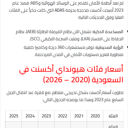
لم تعد أنظمة الأمان تقتصر على الوسائد الهوائية وABS؛ فمنذ عام
2023 أصبحت أكسنت مدججة بحزمة
ADAS
التي كانت حكراً على الفئات
العليا وفق التحديثات التالية:
المساعدة الذكية:
تشمل الآن نظام الفرملة الطارئة (AEB)، نظام
الحفاظ على المسار (LKA)، ومثبت السرعة التكيفي (SCC).
الرؤية المحيطية:
توفر مستشعرات 360 درجة وكاميرا خلفية
متطورة لتعزيز مستويات الأمان في المدن المزدحمة.
أسعار فئات هيونداي أكسنت في
السعودية
(2020 – 2026)
تطورت أسعار أكسنت بشكل تدريجي منتظم، مع قفزة عند انتقال الجيل
السابع عام 2023 وهذا ما يوضحه الجدول التالي:
الفئة
2020
2021
2022
2023
2024
2025
6
الفئة