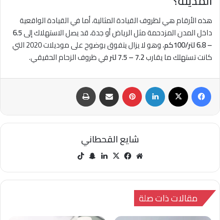
المدينة؟
هذه الأرقام هي لظروف القيادة المثالية، أما في القيادة الواقعية
داخل المدن المزدحمة مثل الرياض أو جدة، قد يصل الاستهلاك إلى
6.5
– 6.8 لتر/100كم
، وهو لا يزال يتفوق بوضوح على موديلات 2020 التي
كانت تستهلك ما يقارب
7.2 – 7.5 لتر
في ظروف الزحام الحقيقي.
فيسبوك
‫X
لينكدإن
بينتيريست
مشاركة عبر البريد
طباعة
شايع القحطاني
مو
في
‫X
لينك
سنا
‫Tik
قع
سب
دإن
ب
Tok
الوي
وك
تشا
ب
ت
مقالات ذات صلة