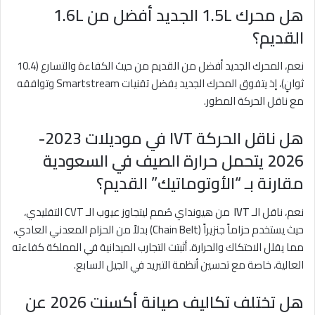
هل محرك 1.5L الجديد أفضل من 1.6L
القديم؟
نعم، المحرك الجديد أفضل من القديم من حيث الكفاءة والتسارع (10.4
ثوانٍ)، إذ يتفوق المحرك الجديد بفضل تقنيات Smartstream وتوافقه
مع ناقل الحركة المطور.
هل ناقل الحركة IVT في موديلات 2023-
2026 يتحمل حرارة الصيف في السعودية
مقارنة بـ “الأوتوماتيك” القديم؟
نعم، ناقل الـ
IVT
من هيونداي صُمم ليتجاوز عيوب الـ CVT التقليدي،
حيث يستخدم حزاماً جنزيراً (Chain Belt) بدلاً من الحزام المعدني العادي،
مما يقلل الاحتكاك والحرارة. أثبتت التجارب الميدانية في المملكة كفاءته
العالية، خاصة مع تحسين أنظمة التبريد في الجيل السابع.
هل تختلف تكاليف صيانة أكسنت 2026 عن