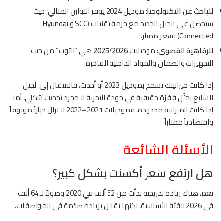
للباحث عن التكنولوجيا:
موديل
2024
يوفر التوازن المثالي؛ حيث
ستحصل على الجيل الجديد مع حزمة تقنيات (SCC و Hyundai
Connected) بسعر ممتاز.
للرفاهية القصوى:
موديلات
2025/2026
هي “التوب” من حيث
التجهيزات والضمان والمواد الداخلية الفاخرة.
إذا كانت ميزانيتك تسمح بموديل 2023 أو أحدث، فالانتقال إلى الجيل
السابع يمثّل قفزة حقيقية في جودة التجربة لا مجرد تحديث شكلي، أما
إذا كانت الميزانية محدودة، فموديلات 2021–2022 لا تزال خياراً موثوقاً
واقتصادياً ممتازاً
الأسئلة الشائعة
هل ارتفع سعر أكسنت بشكل كبير؟
نعم، هناك زيادة تدريجية بدأت من 52 ألف في 2020 وصولاً لـ 64 ألف
في 2026 للفئة الأساسية، لكنها تقابل بزيادة ضخمة في المواصفات.