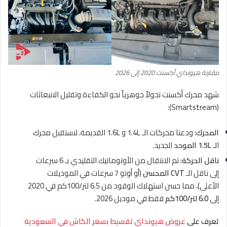
مقارنة هيونداي أكسنت 2020 إلى 2026
شهد محرك أكسنت تحولاً جوهرياً نحو الكفاءة وتقليل الانبعاثات
(Smartstream):
المحرك:
ودعنا محركات الـ 1.4L و 1.6L القديمة، لنستقبل محرك
الـ
1.5L الموحد
الجديد.
ناقل الحركة:
تم الانتقال من الأوتوماتيك التقليدي بـ 6 سرعات
إلى ناقل الـ
CVT المحسن
(أو أوتو 7 سرعات في الموديلات
الأعلى)، مما حسن استهلاك الوقود من 6.5 لتر/100كم في 2020
إلى
6.0 لتر/100كم
فقط في موديل 2026.
تعرف على
عروض هيونداي تقسيط بسعر الكاش في السعودية