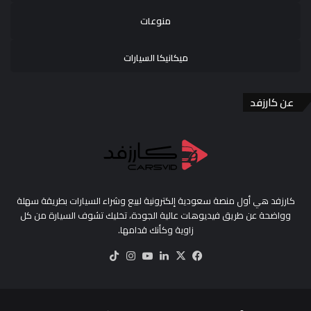
منوعات
ميكانيكا السيارات
عن كارزفد
كارزفد هي أول منصة سعودية إلكترونية لبيع وشراء السيارات بطريقة سهلة
وواضحة عن طريق فيديوهات عالية الجودة، تخليك تشوف السيارة من كل
زاوية وكأنك قدامها.
‫X
فيسبوك
لينكدإن
‫YouTube
انستقرام
‫TikTok