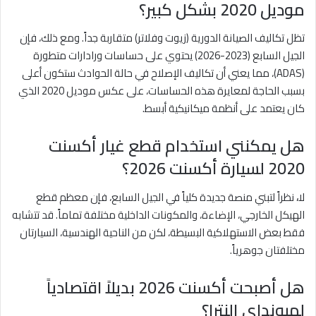
موديل 2020 بشكل كبير؟
تظل تكاليف الصيانة الدورية (زيوت وفلاتر) متقاربة جداً. ومع ذلك، فإن
الجيل السابع (2023-2026) يحتوي على حساسات ورادارات متطورة
(ADAS)، مما يعني أن تكاليف الإصلاح في حالة الحوادث ستكون أعلى
بسبب الحاجة لمعايرة هذه الحساسات، على عكس موديل 2020 الذي
كان يعتمد على أنظمة ميكانيكية أبسط.
هل يمكنني استخدام قطع غيار أكسنت
2020 لسيارة أكسنت 2026؟
لا
،
نظراً لتبني منصة جديدة كلياً في الجيل السابع، فإن معظم قطع
الهيكل الخارجي، الإضاءة، والمكونات الداخلية مختلفة تماماً. قد تتشابه
فقط بعض الاستهلاكية البسيطة، لكن من الناحية الهندسية، السيارتان
مختلفتان جوهرياً.
هل أصبحت أكسنت 2026 بديلاً اقتصادياً
لهيونداي إلنترا؟