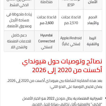
الأمان
متكاملة
ESP)
الذكي النشط.
زيادة ملحوظة في
الحجم
قاعدة عجلات
قاعدة عجلات
مساحة الأرجل
والأبعاد
2,570 مم
2,600 مم
وصندوق الأمتعة.
Hyundai
دعم كامل
الربط
Apple/Android
Connected
للخدمات المتصلة
والتقنية
(سلكي غالباً)
لاسلكي
والشحن اللا
نصائح وتوصيات حول هيونداي
أكسنت من 2020 إلى 2026
بعد هذه المقارنة الشاملة بين هيونداي أكسنت من 2020 إلى 2026،
يمكن تلخيص التوصية على النحو الآتي:
للميزانية الاقتصادية:
يظل موديل
2022
هو الخيار الأفضل
“للكرف” والعملية بأقل تكاليف صيانة للجيل القديم.