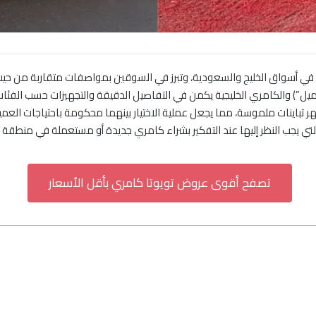
في أسواق الخليج والسعودية، وتبرز في السوقين بمواصفات متقاربة من حيث ال
ل”) والكامري الخليجية يكمن في التفاصيل الدقيقة والتجهيزات حسب الفئات، ف
هر تباينات ملموسة، مما يجعل عملية الاختيار بينهما محكومة باحتياجات العميل
لتي يجب النظر إليها عند التفكير بشراء كامري جديدة أو مستعملة في منطقة ال
تصفح أقوى عروض تويوتا كامري بأقل الأسعار