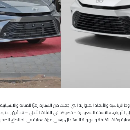
ياضية والأبعاد المتوازنة التي جعلت من السيارة رمزًا للمتانة والانسيابي
لى الأبواب. فالنسخة السعودية – خصوصًا في الفئات الأعلى – قد تُجهّز بجنو
عملية وقلة التكلفة وسهولة الاستبدال، وهي ميزة عملية في المناطق الصحراو