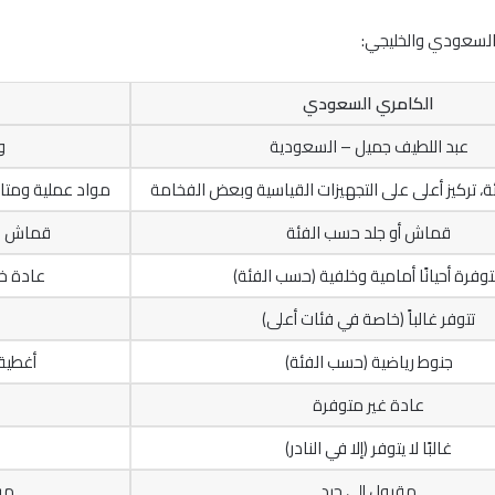
ي السعودي والخليجي:
الكامري السعودي
عبد اللطيف جميل – السعودية
و
، تركيز أعلى على التجهيزات القياسية وبعض الفخامة
مواد عملية ومتان
قماش أو جلد حسب الفئة
قماش غال
وفرة أحيانًا أمامية وخلفية (حسب الفئة)
عادة خل
تتوفر غالباً (خاصة في فئات أعلى)
جنوط رياضية (حسب الفئة)
أغطية 
عادة غير متوفرة
غالبًا لا يتوفر (إلا في النادر)
مقبول إلى جيد
مر