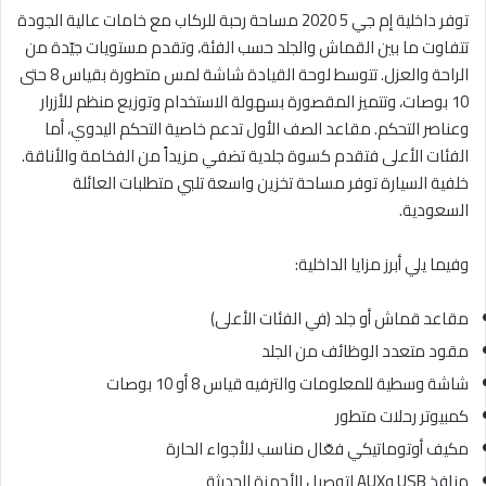
توفر داخلية إم جي 5 2020 مساحة رحبة للركاب مع خامات عالية الجودة
تتفاوت ما بين القماش والجلد حسب الفئة، وتقدم مستويات جيّدة من
الراحة والعزل. تتوسط لوحة القيادة شاشة لمس متطورة بقياس 8 حتى
10 بوصات، وتتميز المقصورة بسهولة الاستخدام وتوزيع منظم للأزرار
وعناصر التحكم. مقاعد الصف الأول تدعم خاصية التحكم اليدوي، أما
الفئات الأعلى فتقدم كسوة جلدية تضفي مزيداً من الفخامة والأناقة.
خلفية السيارة توفر مساحة تخزين واسعة تلبي متطلبات العائلة
السعودية.
وفيما يلي أبرز مزايا الداخلية:
مقاعد قماش أو جلد (في الفئات الأعلى)
مقود متعدد الوظائف من الجلد
شاشة وسطية للمعلومات والترفيه قياس 8 أو 10 بوصات
كمبيوتر رحلات متطور
مكيف أوتوماتيكي فعّال مناسب للأجواء الحارة
منافذ USB وAUX لتوصيل الأجهزة الحديثة