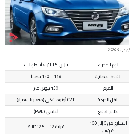
إم جي 5 2020
نوع المحرك
بنزين، 1.5 لتر، 4 أسطوانات
القوة الحصانية
118 – 120 حصاناً
العزم
150 نيوتن متر
ناقل الحركة
CVT أوتوماتيكي (متغير باستمرار)
نظام الدفع
أمامي (FWD)
التسارع من 0 إلى 100
قرابة 12 – 12.5 ثانية
كم/س