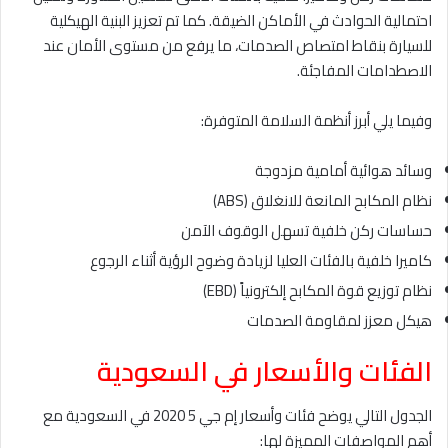
احتمالية الحوادث في الأماكن الضيقة. كما تم تعزيز البنية الهيكلية
للسيارة بنقاط امتصاص الصدمات، ما يرفع من مستوى الأمان عند
الاصطدامات المفاجئة.
وفيما يلي أبرز أنظمة السلامة المتوفرة:
وسائد هوائية أمامية مزدوجة
نظام المكابح المانعة للانغلاق (ABS)
حساسات ركن خلفية تسهل الوقوف الآمن
كاميرا خلفية بالفئات العليا لزيادة وضوح الرؤية أثناء الرجوع
نظام توزيع قوة المكابح إلكترونياً (EBD)
هيكل معزز لمقاومة الصدمات
الفئات والأسعار في السعودية
الجدول التالي يوضح فئات وأسعار إم جي 5 2020 في السعودية مع
أهم المواصفات المميزة لها: