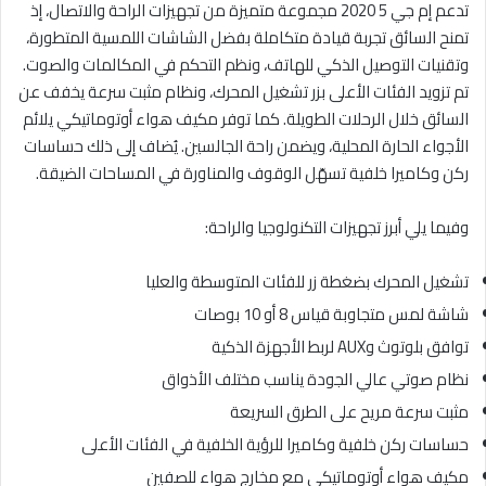
تدعم إم جي 5 2020 مجموعة متميزة من تجهيزات الراحة والاتصال، إذ
تمنح السائق تجربة قيادة متكاملة بفضل الشاشات اللمسية المتطورة،
وتقنيات التوصيل الذكي للهاتف، ونظم التحكم في المكالمات والصوت.
تم تزويد الفئات الأعلى بزر تشغيل المحرك، ونظام مثبت سرعة يخفف عن
السائق خلال الرحلات الطويلة. كما توفر مكيف هواء أوتوماتيكي يلائم
الأجواء الحارة المحلية، ويضمن راحة الجالسين. يُضاف إلى ذلك حساسات
ركن وكاميرا خلفية تسهّل الوقوف والمناورة في المساحات الضيقة.
وفيما يلي أبرز تجهيزات التكنولوجيا والراحة:
تشغيل المحرك بضغطة زر للفئات المتوسطة والعليا
شاشة لمس متجاوبة قياس 8 أو 10 بوصات
توافق بلوتوث وAUX لربط الأجهزة الذكية
نظام صوتي عالي الجودة يناسب مختلف الأذواق
مثبت سرعة مريح على الطرق السريعة
حساسات ركن خلفية وكاميرا للرؤية الخلفية في الفئات الأعلى
مكيف هواء أوتوماتيكي مع مخارج هواء للصفين