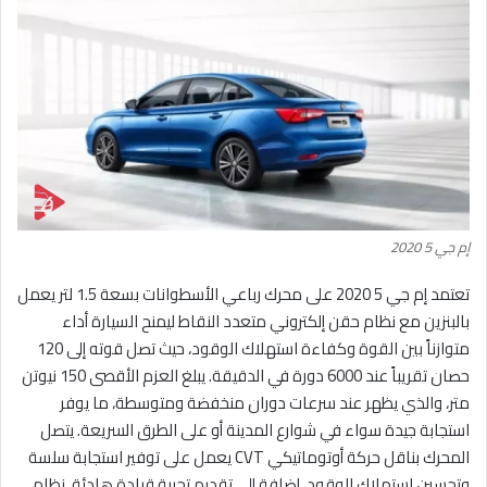
إم جي 5 2020
تعتمد إم جي 5 2020 على محرك رباعي الأسطوانات بسعة 1.5 لتر يعمل
بالبنزين مع نظام حقن إلكتروني متعدد النقاط ليمنح السيارة أداء
متوازناً بين القوة وكفاءة استهلاك الوقود، حيث تصل قوته إلى 120
حصان تقريباً عند 6000 دورة في الدقيقة. يبلغ العزم الأقصى 150 نيوتن
متر، والذي يظهر عند سرعات دوران منخفضة ومتوسطة، ما يوفر
استجابة جيدة سواء في شوارع المدينة أو على الطرق السريعة. يتصل
المحرك بناقل حركة أوتوماتيكي CVT يعمل على توفير استجابة سلسة
وتحسين استهلاك الوقود، إضافة إلى تقديم تجربة قيادة هادئة. نظام