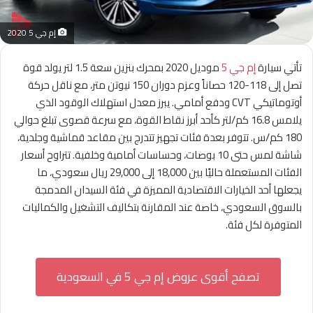
إم جي 5 2020
تأتي سيارة
إم جي 5
موديل 2020 بمحرك بنزين سعة 1.5 لتر يولد قوة
تصل إلى 118-120 حصاناً وعزم دوران 150 نيوتن متر، مع ناقل حركة
أوتوماتيكي CVT ودفع أمامي. يبرز معدل استهلاك الوقود الذي
يلامس 16.8 كم/لتر كأحد أبرز نقاط القوة، مع سرعة قصوى تبلغ حوالي
180 كم/س. تتوفر بعدة فئات تجهيز تتدرج بين مقاعد قماشية وجلدية،
شاشة لمس حتى 10 بوصات، وحساسات أمامية وخلفية. تتراوح أسعار
الفئات المستعملة حاليًا بين 18,000 إلى 29,000 ريال سعودي، ما
يجعلها أحد الخيارات الاقتصادية المميزة في فئة السيدان المدمجة
بالسوق السعودي، خاصة عند المقارنة بتكاليف التشغيل والكماليات
المتوفرة لكل فئة.
تصفح أقوى عروض إم جي 5 في السعودية