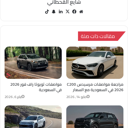
شايع القحطاني
مو
في
‫X
لينك
سنا
‫Tik
قع
سب
دإن
ب
Tok
الوي
وك
تشا
ب
ت
مقالات ذات صلة
مراجعة مواصفات مرسيدس C200
مواصفات تويوتا راف فور 2026
2026 في السعودية مع السعار
في السعودية
مايو 14, 2026
يناير 6, 2026