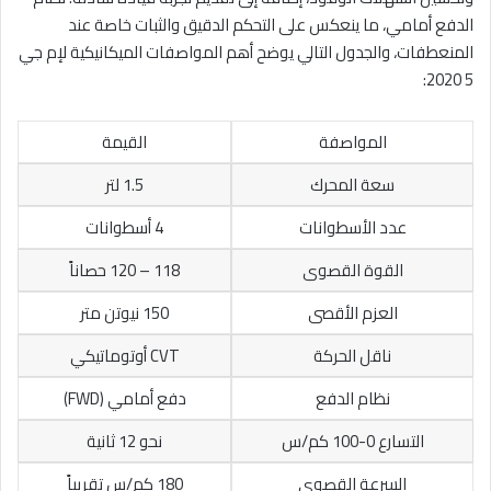
الدفع أمامي، ما ينعكس على التحكم الدقيق والثبات خاصة عند
المنعطفات، والجدول التالي يوضح أهم المواصفات الميكانيكية لإم جي
5 2020:
المواصفة
القيمة
سعة المحرك
1.5 لتر
عدد الأسطوانات
4 أسطوانات
القوة القصوى
118 – 120 حصاناً
العزم الأقصى
150 نيوتن متر
ناقل الحركة
CVT أوتوماتيكي
نظام الدفع
دفع أمامي (FWD)
التسارع 0-100 كم/س
نحو 12 ثانية
السرعة القصوى
180 كم/س تقريباً