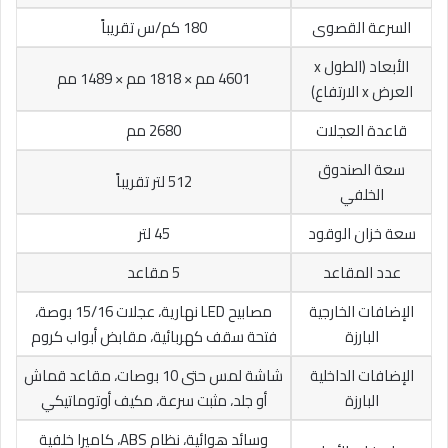
السرعة القصوى
180 كم/س تقريباً
الأبعاد (الطول x
4601 مم × 1818 مم × 1489 مم
العرض x الارتفاع)
قاعدة العجلات
2680 مم
سعة الصندوق
512 لتر تقريباً
الخلفي
سعة خزان الوقود
45 لتر
عدد المقاعد
5 مقاعد
الإضافات الخارجية
مصابيح LED نهارية، عجلات 15/16 بوصة،
البارزة
فتحة سقف كهربائية، مقابض أبواب كروم
الإضافات الداخلية
شاشة لمس حتى 10 بوصات، مقاعد قماش
البارزة
أو جلد، مثبت سرعة، مكيف أوتوماتيكي
وسائد هوائية، نظام ABS، كاميرا خلفية