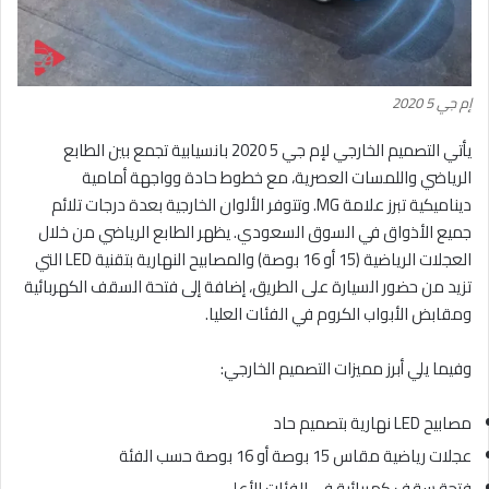
إم جي 5 2020
يأتي التصميم الخارجي لإم جي 5 2020 بانسيابية تجمع بين الطابع
الرياضي واللمسات العصرية، مع خطوط حادة وواجهة أمامية
ديناميكية تبرز علامة MG. وتتوفر الألوان الخارجية بعدة درجات تلائم
جميع الأذواق في السوق السعودي. يظهر الطابع الرياضي من خلال
العجلات الرياضية (15 أو 16 بوصة) والمصابيح النهارية بتقنية LED التي
تزيد من حضور السيارة على الطريق، إضافة إلى فتحة السقف الكهربائية
ومقابض الأبواب الكروم في الفئات العليا.
وفيما يلي أبرز مميزات التصميم الخارجي:
مصابيح LED نهارية بتصميم حاد
عجلات رياضية مقاس 15 بوصة أو 16 بوصة حسب الفئة
فتحة سقف كهربائية في الفئات الأعلى