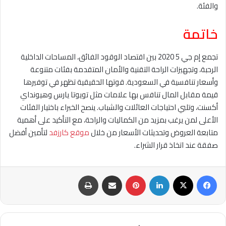
والفئة.
خاتمة
تجمع إم جي 5 2020 بين اقتصاد الوقود الفائق، المساحات الداخلية
الرحبة، وتجهيزات الراحة التقنية والأمان المتقدمة بفئات متنوعة
وأسعار تنافسية في السعودية. قوتها الحقيقية تظهر في توفيرها
قيمة مقابل المال تنافس بها علامات مثل تويوتا يارس وهيونداي
أكسنت، وتلبي احتياجات العائلات والشباب. ينصح الخبراء باختيار الفئات
الأعلى لمن يرغب بمزيد من الكماليات والراحة، مع التأكيد على أهمية
متابعة العروض وتحديثات الأسعار من خلال
موقع كارزفد
لتأمين أفضل
صفقة عند اتخاذ قرار الشراء.
فيسبوك
‫X
لينكدإن
بينتيريست
مشاركة عبر البريد
طباعة