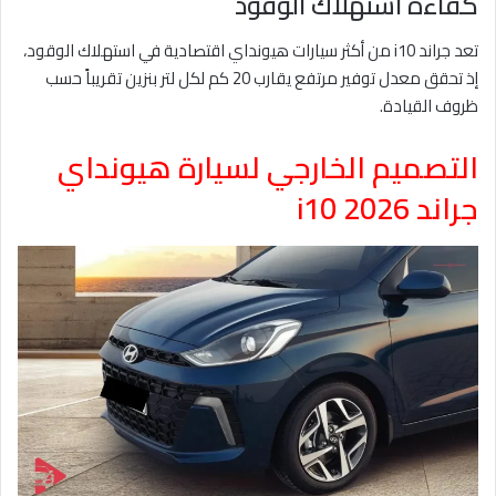
كفاءة استهلاك الوقود
تعد جراند i10 من أكثر سيارات هيونداي اقتصادية في استهلاك الوقود،
إذ تحقق معدل توفير مرتفع يقارب 20 كم لكل لتر بنزين تقريباً حسب
ظروف القيادة.
التصميم الخارجي لسيارة هيونداي
جراند i10 2026