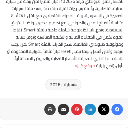
باختصار، تمثل هيونداي جراند i10 2026 خياراً متميزاً لمن يبحث عن سيارة
عملية، اقتصادية، وآمنة بتجهيزات تقنية متقدمة وسط فئة السيارات
الصغيرة في السعودية. يوفر المحرك الاقتصادي مع ناقل CVT أداءً
متناسقاً لصالح المدن والضواحي، مع تصميم عصري يواكب الأذواق
السعودية، وتجهيزات تكنولوجية شاملة خاصة بالفئة Smart. نقاط
القوة تكمن في الكفاءة العالية والتكلفة المناسبة وتوفر صيانة
وموثوقية هيونداي العالمية. ينصح الخبراء بالفئة Smart لمن يرغب
بترفيه وأمان أفضل، بينما تبقى Fleet خياراً مثالياً للميزانية المحدودة أو
الاستخدام التجاري. لمعرفة الأسعار الفعلية والعروض المحدثة أولًا
بأول، يُنصح بزيارة
موقع كارزفد
.
سيارات 2026
فيسبوك
‫X
لينكدإن
بينتيريست
مشاركة عبر البريد
طباعة