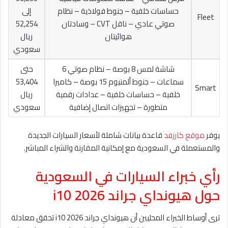
حساسات خلفية – جنوط فولاذية – نظام
إلى
Fleet
صوتي عادي – ناقل CVT – وسادتان
52,254
هوائيتان
ريال
سعودي
شاشة لمس 8 بوصة – نظام صوتي 6
حتى
سماعات – جنوط ألمنيوم 15 بوصة – كاميرا
53,404
Smart
خلفية – حساسات خلفية – عدادات رقمية
ريال
متطورة – تجهيزات اتصال إضافية
سعودي
يوفر
موقع كارزفد
قاعدة بيانات شاملة لأسعار السيارات الجديدة
والمستعملة في السعودية مع إمكانية المقارنة والشراء المباشر.
رأي خبراء السيارات في السعودية
حول هيونداي جراند i10 2026
ترى أوساط الخبراء المحليين أن هيونداي جراند i10 2026 تحقق معادلة