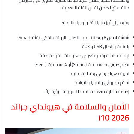
والأنظمة الذكية يضمن تجربة قيادة عصرية تتفوق على كثير من
منافساتها ضمن نفس الفئة السعرية.
وفيما يلي أبرز مزايا التكنولوجيا والراحة:
شاشة لمس 8 بوصة تدعم الاتصال بالهاتف الذكي (فئة Smart)
بلوتوث واتصال USB و AUX
لوحة عدادات رقمية تعرض معلومات القيادة بدقة
نظام صوتي 6 سماعات (Smart) أو 4 سماعات (Fleet)
تكييف هواء يدوي بكفاءة عالية
تحكم كهربائي بالمرايا والنوافذ
إضاءة داخلية متعددة النقاط لسهولة الرؤية ليلاً
الأمان والسلامة في هيونداي جراند
i10 2026