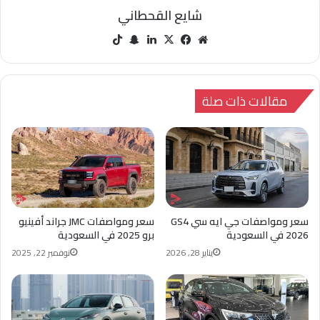
شايع القحطاني
مو
في
‫X
لينك
سنا
‫Tik
قع
سب
دإن
ب
Tok
الوي
وك
تشا
ب
ت
مقالات ذات صلة
سعر ومواصفات جي ايه سي GS4
سعر ومواصفات JMC جراند أفينيو
2026 في السعودية
برو 2025 في السعودية
يناير 28, 2026
نوفمبر 22, 2025