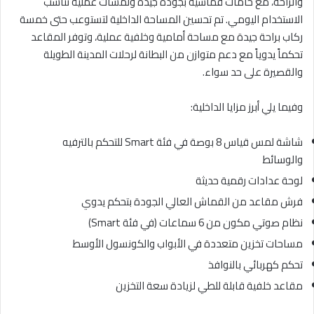
والراحة، مع خامات قماشية بجودة جيدة ولمسات عملية تناسب
الاستخدام اليومي. تم تحسين المساحة الداخلية لتستوعب حتى خمسة
ركاب براحة جيدة مع مساحة أمامية وخلفية عملية، وتوفر المقاعد
تحكماً يدوياً مع دعم متوازن من البطانة لرحلات المدينة الطويلة
والقصيرة على حد سواء.
وفيما يلي أبرز مزايا الداخلية:
شاشة لمس قياس 8 بوصة في فئة Smart للتحكم بالترفيه
والوسائط
لوحة عدادات رقمية حديثة
فرش مقاعد من القماش العالي الجودة بتحكم يدوي
نظام صوتي مكون من 6 سماعات (في فئة Smart)
مساحات تخزين متعددة في الأبواب والكونسول الأوسط
تحكم كهربائي بالنوافذ
مقاعد خلفية قابلة للطي لزيادة سعة التخزين