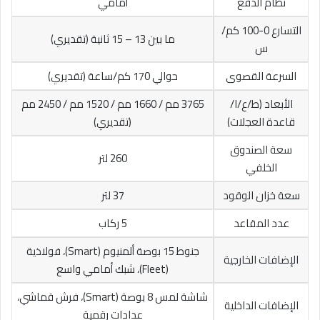
نظام الدفع
أمامي
التسارع 0-100 كم/
ما بين 13 – 15 ثانية (تقديري)
س
السرعة القصوى
حوالي 170 كم/ساعة (تقديري)
الأبعاد (ط/ع/ا/
3765 مم / 1660 مم / 1520 مم / 2450 مم
قاعدة العجلات)
(تقديري)
سعة الصندوق
260 لتر
الخلفي
سعة خزان الوقود
37 لتر
عدد المقاعد
5 ركاب
جنوط 15 بوصة ألمنيوم (Smart)، فولاذية
الإضافات الخارجية
(Fleet)، شبك أمامي واسع
شاشة لمس 8 بوصة (Smart)، فرش قماشي،
الإضافات الداخلية
عدادات رقمية