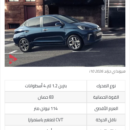
هيونداي جراند i10 2026
نوع المحرك
بنزين 1.2 لتر، 4 أسطوانات
القوة الحصانية
83 حصان
العزم الأقصى
114 نيوتن متر
ناقل الحركة
CVT (متغير باستمرار)