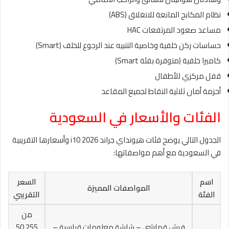
نظام المكابح المانعة للانغلاق (ABS)
مساعد صعود المرتفعات HAC
حساسات ركن خلفية وخاصية التنبيه عند الرجوع للخلف (Smart)
كاميرا خلفية (متوفرة بفئة Smart)
قفل مركزي للأطفال
أحزمة أمان ثلاثية النقاط لجميع المقاعد
الفئات والأسعار في السعودية
الجدول التالي يوضح فئات هيونداي جراند i10 2026 وأسعارها التقريبية
في السعودية مع أهم مواصفاتها:
اسم
السعر
المواصفات المميزة
الفئة
التقريبي
من
فرش قماشي – شاشة معلومات قياسية –
50,255