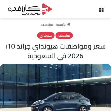
القائمة
بحث 
الرئيسية
-
مراجعات
مراجعات
هيونداي
سعر ومواصفات هيونداي جراند i10
2026 في السعودية