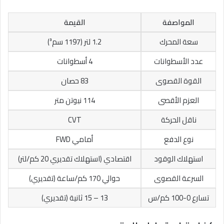
المواصفة
القيمة
سعة المحرك
1.2 لتر (1197 سم³)
عدد الأسطوانات
4 أسطوانات
القوة القصوى
83 حصان
العزم الأقصى
114 نيوتن متر
ناقل الحركة
CVT
نوع الدفع
أمامي FWD
استهلاك الوقود
اقتصادي (استهلاك تقديري 20 كم/لتر)
السرعة القصوى
حوالي 170 كم/ساعة (تقديري)
تسارع 0-100 كم/س
13 – 15 ثانية (تقديري)