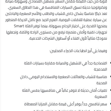
قوية من حيث القيمة مقابل السعر، بتشغيل اقتصادي وسهولة صيانة
وتكنولوجيا حديثة تسبق السيارات المنافسة في هذا النطاق السعري.
تعد خيارًا مناسبًا بشكل خاص للشباب والطلاب والأسر الصغيرة والباحثين
عن سيارة عملية للتنقلات اليومية. العزم الجيد مع ناقل الحركة المتطور
يمنحها القدرة على اجتياز الزحام بسهولة، بينما توفر الفئة Smart
تجهيزات تقنية وأمان متميزة ترفع من مستوى الراحة والثقة، وتجعلها
نموذجًا مثالياً لأول اقتناء أو أسطول الشركات الخدمية.
وفيما يلي أبرز انطباعات الخبراء المحليين:
اقتصادية جداً في التشغيل والصيانة مقارنة بسيارات الفئة
المدمجة
مناسبة للشباب والعائلات الصغيرة والاستخدام اليومي داخل
المدينة
تقنيات أمان حديثة لا تتوفر غالباً في منافسيها بنفس الفئة
السعرية
سعر تنافسي جداً يوفر أعلى قيمة مقابل المزايا المعطاة