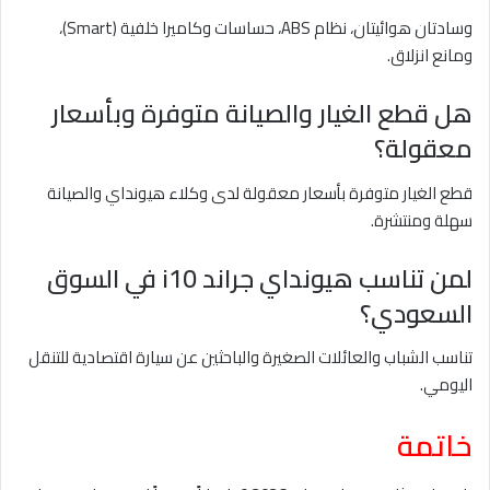
وسادتان هوائيتان، نظام ABS، حساسات وكاميرا خلفية (Smart)،
ومانع انزلاق.
هل قطع الغيار والصيانة متوفرة وبأسعار
معقولة؟
قطع الغيار متوفرة بأسعار معقولة لدى وكلاء هيونداي والصيانة
سهلة ومنتشرة.
لمن تناسب هيونداي جراند i10 في السوق
السعودي؟
تناسب الشباب والعائلات الصغيرة والباحثين عن سيارة اقتصادية للتنقل
اليومي.
خاتمة