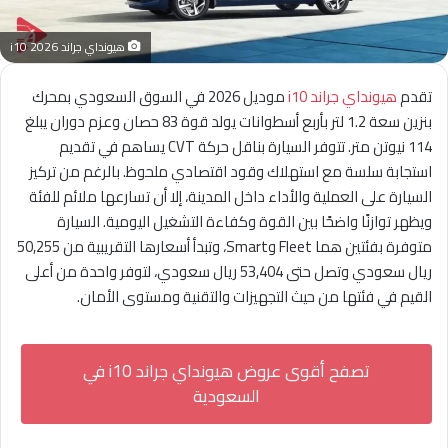
هيونداي جراند i10 2026
تقدم
هيونداي جراند i10
موديل 2026 في السوق السعودي بمحرك
بنزين سعة 1.2 لتر بأربع أسطوانات يولد قوة 83 حصان وعزم دوران يبلغ
114 نيوتن متر. تتوفر السيارة بناقل حركة CVT يساهم في تقديم
استجابة سلسة مع استهلاك وقود اقتصادي ملحوظ. بالرغم من تركيز
السيارة على العملية والأداء داخل المدينة، إلا أن تسارعها ملائم للفئة
ويظهر توازنًا واضحًا بين القوة وكفاءة التشغيل اليومية. السيارة
متوفرة بفئتين هما Fleet وSmart، وتبدأ أسعارها التقريبية من 50,255
ريال سعودي وتصل حتى 53,404 ريال سعودي، لتوفر واحدة من أعلى
القيم في فئتها من حيث التجهيزات والتقنية ومستوى الأمان.
تصفح أقوى عروض هيونداي جراند i10 في
السعودية