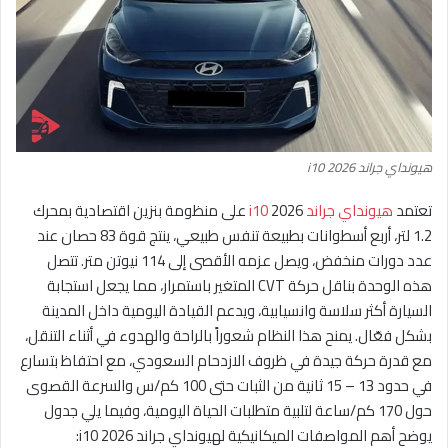
هيونداي جراند i10 2026
تعتمد
هيونداي جراند i10
2026 على منظومة بنزين اقتصادية بمحرك
1.2 لتر، أربع أسطوانات بطبيعة تنفس طبيعي، ينتج قوة 83 حصان عند
عدد دورات منخفض، ويصل عزمه الأقصى إلى 114 نيوتن متر. تتصل
هذه الوحدة بناقل حركة CVT المتغير باستمرار، مما يجعل استجابة
السيارة أكثر سلاسة وانسيابية، ويدعم القيادة اليومية داخل المدينة
بشكل فعّال. يمنح هذا النظام شعوراً بالراحة والهدوء في أثناء التنقل،
مع قدرة حركة جيدة في ظروف الازدحام السعودي، مع احتفاظ بتسارع
في حدود 13 – 15 ثانية من الثبات حتى 100 كم/س والسرعة القصوى
حول 170 كم/ساعة لتلبية متطلبات الحياة اليومية، وفيما يلي جدول
يوضح أهم المواصفات الميكانيكية لهيونداي جراند i10 2026: