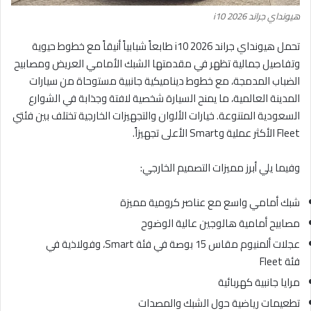
هيونداي جراند i10 2026
تحمل هيونداي جراند i10 2026 طابعاً شبابياً أنيقاً مع خطوط حيوية
وتفاصيل جمالية تظهر في مقدمتها الشبك الأمامي العريض ومصابيح
الضباب المدمجة، مع خطوط ديناميكية جانبية مستوحاة من سيارات
المدينة العالمية، ما يمنح السيارة شخصية لافتة وجذابة في الشوارع
السعودية المتنوعة. خيارات الألوان والتجهيزات الخارجية تختلف بين فئتي
Fleet الأكثر عملية وSmart الأعلى تجهيزاً.
وفيما يلي أبرز مميزات التصميم الخارجي:
شبك أمامي واسع مع عناصر كرومية مميزة
مصابيح أمامية هالوجين عالية الوضوح
عجلات ألمنيوم مقاس 15 بوصة في فئة Smart، وفولاذية في
فئة Fleet
مرايا جانبية كهربائية
تطعيمات رياضية حول الشبك والمصدات