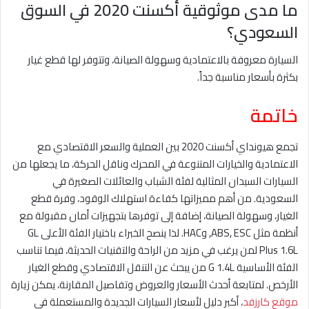
ما مدى موثوقية أكسنت 2020 في السوق
السعودي؟
السيارة معروفة بالاعتمادية وسهولة الصيانة، وتتوفر لها قطع غيار
بكثرة بأسعار مناسبة جداً.
خاتمة
تجمع هيونداي أكسنت 2020 بين العملية والسعر الاقتصادي مع
الاعتمادية والخيارات المتنوعة في المحرك وناقل الحركة، ما يجعلها من
السيارات السيدان المثالية لفئة الشباب والعائلات الصغيرة في
السعودية. من أهم مميزاتها كفاءة استهلاك الوقود، وفرة قطع
الغيار، وسهولة الصيانة، إضافة إلى توفرها بتجهيزات أمان مقبولة مع
أنظمة مثل ABS, ESC, وHAC. لذا ينصح الخبراء باختيار الفئة الأعلى GL
Plus 1.6L لمن يرغب في مزيد من الراحة والتقنيات الحديثة، فيما تناسب
الفئة الأساسية G 1.4L من يبحث عن التنقل الاقتصادي وقطع الغيار
الأرخص. لمتابعة أحدث الأسعار والعروض وتفاصيل المقارنة، يمكن زيارة
موقع كارزفد
، أكبر دليل لأسعار السيارات الجديدة والمستعملة في