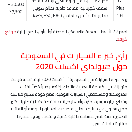
GL
محرك 1.6 لتر، ناقل أوتوماتيكي أو CVT، فتحة
30,500 –
Plus
سقف كهربائية، مقاعد جلدية، نظام صوتي
37,300
1.6L
مطور، نظام أمان متكامل (ABS, ESC, HAC).
لمعرفة الأسعار الفعلية والعروض المحدثة أولًا بأول، يُنصح بزيارة
موقع
كرزفد
.
رأي خبراء السيارات في السعودية
حول هيونداي اكسنت 2020
يرى خبراء السيارات في السعودية أن أكسنت 2020 توفر تجربة قيادة
متوازنة بين الكفاءة السعرية والأداء، إذ تعتبر خياراً ذكياً للفئات
المتوسطة ومستخدمي السيارات اليومية، فمع جودة تصنيع مناسبة
وقطع غيار متوفرة بكثرة وأسعار صيانة منخفضة. كما يُفضلها الكثير
ممن يبحثون عن سيارة سيدان اقتصادية للمشاوير اليومية أو العائلات
الصغيرة، حيث تتميز بمساحة داخلية كافية واقتصاد وقود ملحوظ
مقارنة بالمنافسين.