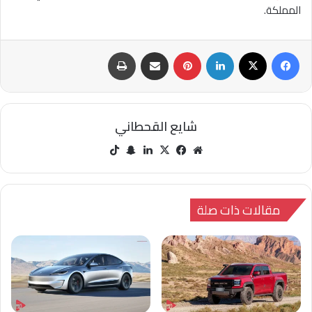
المملكة.
فيسبوك
‫X
لينكدإن
بينتيريست
مشاركة عبر البريد
طباعة
شايع القحطاني
مو
في
‫X
لينك
سنا
‫Tik
قع
سب
دإن
ب
Tok
الوي
وك
تشا
ب
ت
مقالات ذات صلة