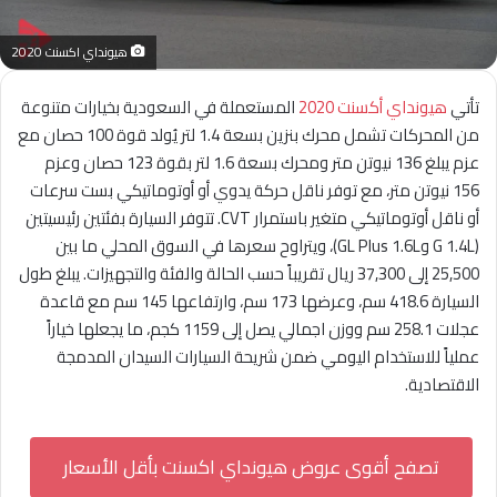
هيونداي اكسنت 2020
تأتي
هيونداي أكسنت 2020
المستعملة في السعودية بخيارات متنوعة
من المحركات تشمل محرك بنزين بسعة 1.4 لتر يُولد قوة 100 حصان مع
عزم يبلغ 136 نيوتن متر ومحرك بسعة 1.6 لتر بقوة 123 حصان وعزم
156 نيوتن متر، مع توفر ناقل حركة يدوي أو أوتوماتيكي بست سرعات
أو ناقل أوتوماتيكي متغير باستمرار CVT. تتوفر السيارة بفئتين رئيسيتين
(G 1.4L وGL Plus 1.6L)، ويتراوح سعرها في السوق المحلي ما بين
25,500 إلى 37,300 ريال تقريباً حسب الحالة والفئة والتجهيزات. يبلغ طول
السيارة 418.6 سم، وعرضها 173 سم، وارتفاعها 145 سم مع قاعدة
عجلات 258.1 سم ووزن اجمالي يصل إلى 1159 كجم، ما يجعلها خياراً
عملياً للاستخدام اليومي ضمن شريحة السيارات السيدان المدمجة
الاقتصادية.
تصفح أقوى عروض هيونداي اكسنت بأقل الأسعار