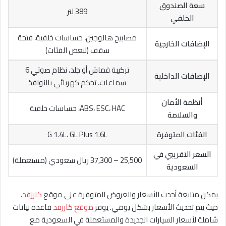
سعة الصندوق
389 لتر
الخلفي
مصابيح هالوجين، حساسات خلفية، فتحة
الإضافات الخارجية
سقف (لبعض الفئات)
تركيبة قماش أو جلد، نظام صوتي 6
الإضافات الداخلية
سماعات، تحكم كهربائي بالنوافذ
أنظمة الأمان
ABS، ESC، HAC، حساسات خلفية
والسلامة
الفئات المتوفرة
G 1.4L، GL Plus 1.6L
السعر التقريبي في
25,500 – 37,300 ريال سعودي (مستعملة)
السعودية
يمكن متابعة أحدث الأسعار والعروض المتوفرة على موقع
كارزفد
،
حيث يتم تحديث الأسعار بشكل يومي. يوفر
موقع كارزفد
قاعدة بيانات
شاملة لأسعار السيارات الجديدة والمستعملة في السعودية مع