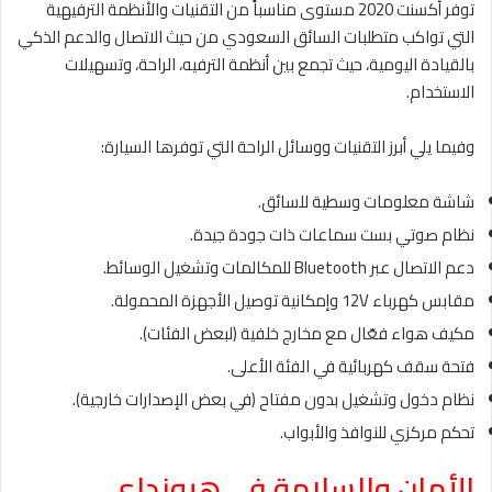
توفر أكسنت 2020 مستوى مناسباً من التقنيات والأنظمة الترفيهية
التي تواكب متطلبات السائق السعودي من حيث الاتصال والدعم الذكي
بالقيادة اليومية، حيث تجمع بين أنظمة الترفيه، الراحة، وتسهيلات
الاستخدام.
وفيما يلي أبرز التقنيات ووسائل الراحة التي توفرها السيارة:
شاشة معلومات وسطية للسائق.
نظام صوتي بست سماعات ذات جودة جيدة.
دعم الاتصال عبر Bluetooth للمكالمات وتشغيل الوسائط.
مقابس كهرباء 12V وإمكانية توصيل الأجهزة المحمولة.
مكيف هواء فعّال مع مخارج خلفية (لبعض الفئات).
فتحة سقف كهربائية في الفئة الأعلى.
نظام دخول وتشغيل بدون مفتاح (في بعض الإصدارات خارجية).
تحكم مركزي للنوافذ والأبواب.
الأمان والسلامة في هيونداي