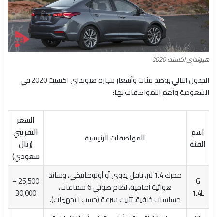
هيونداي اكسنت 2020
الجدول التالي يوضح فئات وأسعار سيارة هيونداي اكسنت 2020 في
السعودية وأهم اللمواصفات لها:
السعر
اسم
التقريبي
المواصفات الرئيسية
الفئة
(ريال
سعودي)
محرك 1.4 لتر، ناقل يدوي أو أوتوماتيكي، وسائد
25,500 –
G
هوائية أمامية، نظام صوتي 6 سماعات،
30,000
1.4L
حساسات خلفية، تثبيت سرعة (حسب التجهيزات).