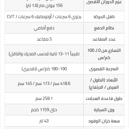
عزم الدوران الأقصى
156 نيوتن متر (1.6 لتر)
ناقل الحركة
يدوي 6 سرعات / أوتوماتيك 6 سرعات / CVT
نظام الدفع
دفع أمامي
عدد المقاعد
5 مقاعد
التسارع من 0 لـ 100
تقريباً 11-13 ثانية (بحسب المحرك والناقل)
كم/س
السرعة القصوى
180-190 كم/س (تقديري)
الأبعاد (الطول /
418.6 سم / 173 سم / 145 سم
العرض / الارتفاع)
طول قاعدة العجلات
258.1 سم
وزن السيارة
حتى 1159 كجم
سعة خزان الوقود
43 لتر