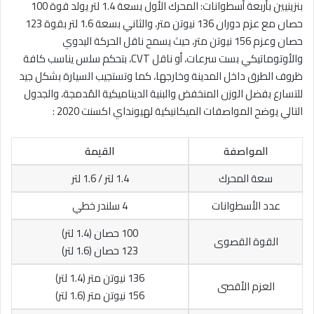
بنزينيين بأربعة أسطوانات: المحرك الأول بسعة 1.4 لتر يولد قوة 100
حصان مع عزم دوران 136 نيوتن متر، والثاني بسعة 1.6 لتر بقوة 123
حصان وعزم 156 نيوتن متر، حيث يسمح ناقل الحركة اليدوي
والأوتوماتيكي بست سرعات، أو ناقل CVT، بتحكم سلس يناسب كافة
ظروف الطرق داخل المدينة وخارجها، كما وتستجيب السيارة بشكل جيد
للتسارع بفضل الوزن المنخفض والبنية الديناميكية المُدمجة، والجدول
التالي يوضح المواصفات الميكانيكية لهيونداي اكسنت 2020 :
المواصفة
القيمة
سعة المحرك
1.4 لتر / 1.6 لتر
عدد الأسطوانات
4 سلندر خطي
100 حصان (1.4 لتر)
القوة القصوى
123 حصان (1.6 لتر)
136 نيوتن متر (1.4 لتر)
العزم الأقصى
156 نيوتن متر (1.6 لتر)