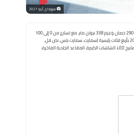
هيونداي أزيرا 2021
2021 في السعودية توليفة قوية من المواصفات التقنية والعملية، فهي تأتي بمحرك بنزين V6 سعة 3.5 لتر بقوة 290 حصان وعزم 338 نيوتن متر، مع تسارع من 0 إلى 100
كم/س خلال 7.5 ثانية، واستهلاك وقود يبلغ 11.7 كم/لتر ونظام دفع أمامي يُلائم احتياجات العائلات والمستخدم اليومي. تتوفر أزيرا 2021 بأربع فئات رئيسية (سمارت، سمارت بلس، نص فل،
بريميوم فل كامل) بسعر يتراوح بين 70,000 و85,000 ريال سعودي للفئة الكاملة في السوق المستعمل، حيث تتنوع تجهيزاتها بين المصابيح LED، الشاشات الكبيرة، المقاعد الجلدية الفاخرة،