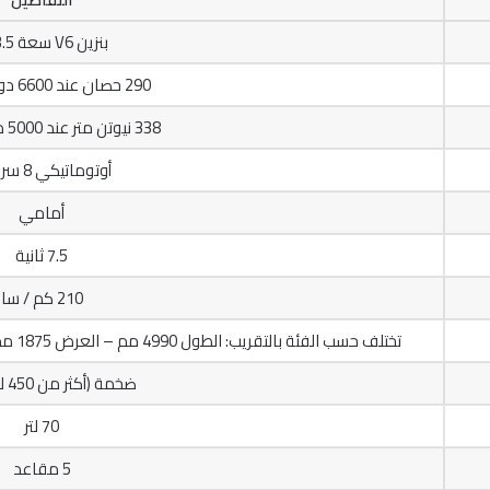
بنزين V6 سعة 3.5 لتر
290 حصان عند 6600 دورة/دقيقة
338 نيوتن متر عند 5000 دورة/دقيقة
أوتوماتيكي 8 سرعات
أمامي
7.5 ثانية
210 كم / سا
تختلف حسب الفئة بالتقريب: الطول 4990 مم – العرض 1875 مم – الارتفاع 1470 مم – قاعدة العجلات 2845 مم
ضخمة (أكثر من 450 لتر تقريبًا)
70 لتر
5 مقاعد