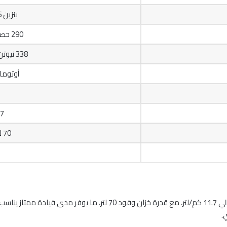
بنزين V6 سعة 3.5 لتر
290 حصان في 6600 د.د
338 نيوتن متر في 5000 د.د
أوتوماتيكي
11.7
70 لتر (وقود 91)
تبلغ كفاءة استهلاك الوقود في هيونداي أزيرا 2021 حوالي 11.7 كم/لتر، مع ق