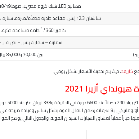
مصابيح LED، شبك كروم مضيء، جنوط 18/19 بوصة، حساسات وكاميرا 360°
شاشتان 12.3 إنش، مقاعد جلدية مدفأة/مبردة، ستارة كهربائية، نظام صوت إنفينيتي بـ10 سماعات
كاميرا 360°، أنظمة مساعدة ذكية، حساسات، ستائر هوائية
سمارت – سمارت بلس – نص فل – 
ز)
بين 70,000 و85,000 ريال سعودي
قع
كارزفد
، حيث يتم تحديث الأسعار بشكل يومي.
ونداي أزيرا 2021
تعتمد هيونداي
التسارع على الطريق السعودي. يرتبط المحرك بناقل حركة أوتوماتيكي بـ8 سرعات يضمن انتقال القوة
 خياراً عملياً لعشاق السيارات السيدان القوية، والجدول التالي يوضح المواصفات