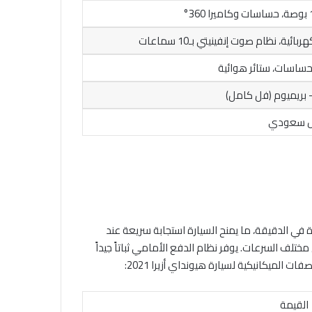
بريميوم (فل كامل)
 أزيرا 2021 على محرك قوي V6 سعة 3.5 لتر يولد 290 حصاناً عند 6600 دورة في الدقيقة و338 نيوتن متر عند 5000 دورة في الدقيقة، ما يمنح السيارة استجابة سريعة عند
 بشكل سلس وقيادة مريحة على مختلف السرعات. يوفر نظام الدفع الأمامي ثباتاً جيداً
 الميكانيكية لسيارة هيونداي أزيرا 2021:
القيمة