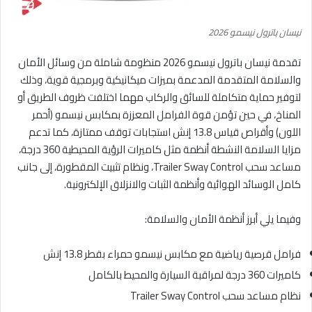
نيسان باترول نيسمو 2026
تقدمة نيسان باترول نيسمو 2026 منظومة شاملة من وسائل الأمان
والسلامة المتقدمة المدعمة بميزات ميكانيكية وبرمجية قوية، وذلك
لتوفير حماية متكاملة للسائق والركاب مهما اختلفت ظروف الطريق أو
المناخ، في حين تؤمن قوة الفرامل المعززة بمكابس نيسمو (أحمر
اللون) وأقراص قياس 13.8 إنش استجابات توقف ممتازة، كما تدعم
مزايا السلامة النشطة أنظمة مثل كاميرات الرؤية المحيطية 360 درجة،
مساعد سحب Trailer Sway Control، ونظام تثبيت المقطورة، إلى جانب
كامل الوسائد الهوائية وأنظمة الثبات والانزلاق الإلكترونية.
وفيما يلي أبرز أنظمة الأمان والسلامة:
فرامل قرصية رياضية مع مكابس نيسمو حمراء بقطر 13.8 إنش
كاميرات 360 درجة لمراقبة السيارة والمحيط بالكامل
نظام مساعد سحب Trailer Sway Control