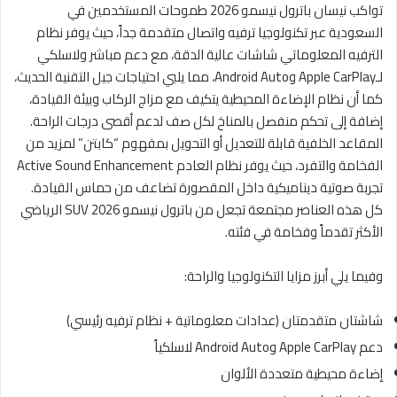
تواكب نيسان باترول نيسمو 2026 طموحات المستخدمين في
السعودية عبر تكنولوجيا ترفيه واتصال متقدمة جداً، حيث يوفر نظام
الترفيه المعلوماتي شاشات عالية الدقة، مع دعم مباشر ولاسلكي
لـApple CarPlay وAndroid Auto، مما يلبي احتياجات جيل التقنية الحديث،
كما أن نظام الإضاءة المحيطية يتكيف مع مزاج الركاب وبيئة القيادة،
إضافة إلى تحكم منفصل بالمناخ لكل صف لدعم أقصى درجات الراحة.
المقاعد الخلفية قابلة للتعديل أو التحويل بمفهوم “كابتن” لمزيد من
الفخامة والتفرد، حيث يوفر نظام العادم Active Sound Enhancement
تجربة صوتية ديناميكية داخل المقصورة تضاعف من حماس القيادة.
كل هذه العناصر مجتمعة تجعل من باترول نيسمو 2026 SUV الرياضي
الأكثر تقدماً وفخامة في فئته.
وفيما يلي أبرز مزايا التكنولوجيا والراحة:
شاشتان متقدمتان (عدادات معلوماتية + نظام ترفيه رئيسي)
دعم Apple CarPlay وAndroid Auto لاسلكياً
إضاءة محيطية متعددة الألوان