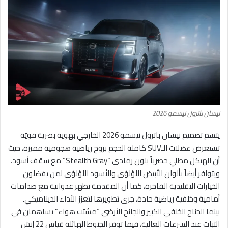
نيسان باترول نيسمو 2026
يتسم تصميم نيسان باترول نيسمو 2026 الخارجي بهوية بصرية قويّة
تستعرض عضلات الـSUV كاملة الحجم بروح رياضية هجومية مميزة، حيث
أن الهيكل مطلي حصرياً بلون رمادي “Stealth Gray” مع سقف أسود،
ويتوافر أيضاً بألوان الأبيض اللؤلؤي والأسود اللؤلؤي لمن يفضلون
الخيارات التقليدية الفاخرة، كما أن المقدمة تظهر عدوانية مع صدامات
أمامية وخلفية رياضية حادة، جرى تطويرها لتعزز الأداء الديناميكي.
بينما الجناح الخلفي الكبير والجانح الأرضي “مشتت هواء” يساهمان في
الثبات عند السرعات العالية، فيما توفر الجنوط الهائلة قياس 22 إنش