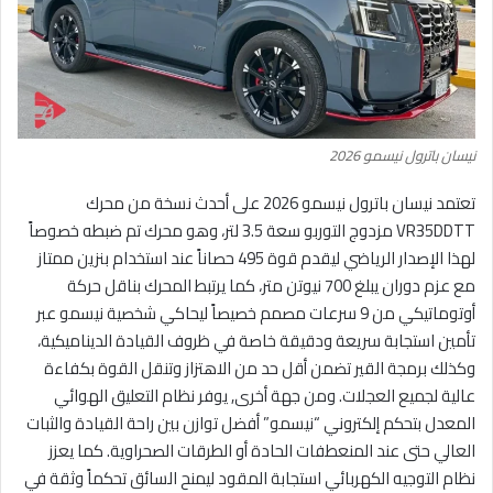
نيسان باترول نيسمو 2026
تعتمد نيسان باترول نيسمو 2026 على أحدث نسخة من محرك
VR35DDTT مزدوج التوربو سعة 3.5 لتر، وهو محرك تم ضبطه خصوصاً
لهذا الإصدار الرياضي ليقدم قوة 495 حصاناً عند استخدام بنزين ممتاز
مع عزم دوران يبلغ 700 نيوتن متر، كما يرتبط المحرك بناقل حركة
أوتوماتيكي من 9 سرعات مصمم خصيصاً ليحاكي شخصية نيسمو عبر
تأمين استجابة سريعة ودقيقة خاصة في ظروف القيادة الديناميكية،
وكذلك برمجة القير تضمن أقل حد من الاهتزاز وتنقل القوة بكفاءة
عالية لجميع العجلات. ومن جهة أخرى, يوفر نظام التعليق الهوائي
المعدل بتحكم إلكتروني “نيسمو” أفضل توازن بين راحة القيادة والثبات
العالي حتى عند المنعطفات الحادة أو الطرقات الصحراوية. كما يعزز
نظام التوجيه الكهربائي استجابة المقود ليمنح السائق تحكماً وثقة في