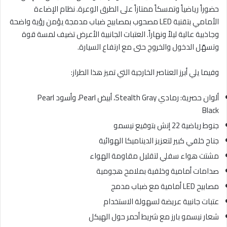
حضوراً رياضياً وتمسكاً ممتازاً على الطرق الوعرة. نظام الإضاءة
الأمامي بتقنية LED مصحوب بمصابيح ضباب مدمجة يؤمن رؤية واضحة
وجاذبية عالية ليلاً ونهاراً. العتبات الجانبية الأعرض تضيف لمسة قوة
وتسهّل الدخول والخروج حتى مع ارتفاع السيارة.
وفيما يلي أبرز العناصر الخارجية التي تميز هذا الطراز:
ألوان حصرية: رمادي Stealth Gray، أبيض Pearl، وأسود Pearl
Black
جنوط رياضية 22 إنش بتوقيع نيسمو
جناح خلفي كبير لتعزيز الديناميكا الهوائية
مشتت هواء سفلي لتقليل مقاومة الهواء
صدامات أمامية وخلفية بملامح هجومية
مصابيح LED أمامية مع ضباب مدمج
عتبات جانبية عريضة لسهولة الاستخدام
شعار نيسمو بارز مع شريط أحمر حول الهيكل