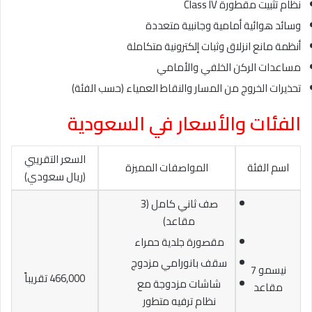
نظام تثبيت مقطورة Class IV
وسائد هوائية أمامية وجانبية متعددة
أنظمة مانع انزلاق وثبات إلكترونية متكاملة
مساعدات الركن الخلفي والأمامي
تحذيرات الخروج من المسار والنقاط العمياء (حسب الفئة)
الفئات والأسعار في السعودية
السعر التقريبي
اسم الفئة
المواصفات المميزة
(ريال سعودي)
صف ثاني كامل (3
مقاعد)
مقصورة جلدية حمراء
سقف بانورامي مزدوج
نيسمو 7
466,000 تقريباً
شاشات مزدوجة مع
مقاعد
نظام ترفيه متطور