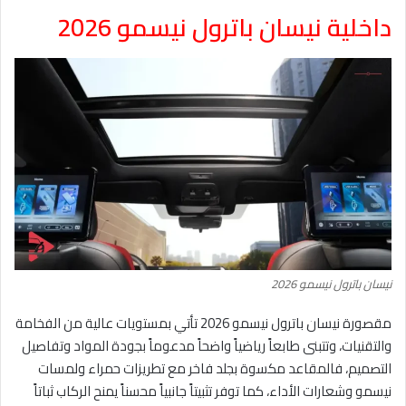
داخلية نيسان باترول نيسمو 2026
نيسان باترول نيسمو 2026
مقصورة نيسان باترول نيسمو 2026 تأتي بمستويات عالية من الفخامة
والتقنيات، وتتبنى طابعاً رياضياً واضحاً مدعوماً بجودة المواد وتفاصيل
التصميم، فالمقاعد مكسوة بجلد فاخر مع تطريزات حمراء ولمسات
نيسمو وشعارات الأداء، كما توفر تثبيتاً جانبياً محسناً يمنح الركاب ثباتاً