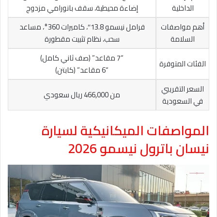
الداخلية
إضاءة محيطية، سقف بانورامي مزدوج
أهم مواصفات
فرامل نيسمو 13.8″، كاميرات 360°، مساعد
السلامة
سحب، نظام تثبيت مقطورة
“7 مقاعد” (صف ثاني كامل)
الفئات المتوفرة
“6 مقاعد” (كابتن)
السعر التقريبي
من 466,000 ريال سعودي
في السعودية
المواصفات الميكانيكية لسيارة
نيسان باترول نيسمو 2026