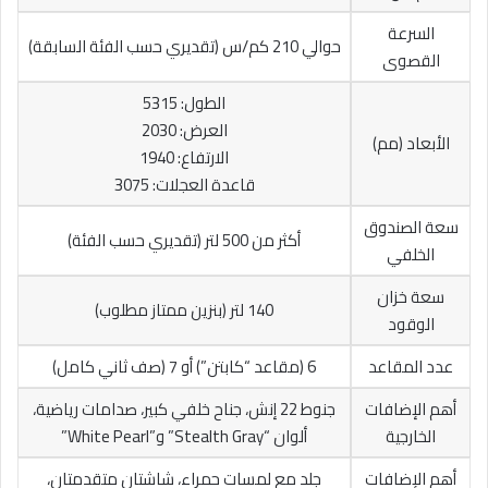
السرعة
حوالي 210 كم/س (تقديري حسب الفئة السابقة)
القصوى
الطول: 5315
العرض: 2030
الأبعاد (مم)
الارتفاع: 1940
قاعدة العجلات: 3075
سعة الصندوق
أكثر من 500 لتر (تقديري حسب الفئة)
الخلفي
سعة خزان
140 لتر (بنزين ممتاز مطلوب)
الوقود
عدد المقاعد
6 (مقاعد “كابتن”) أو 7 (صف ثاني كامل)
أهم الإضافات
جنوط 22 إنش، جناح خلفي كبير، صدامات رياضية،
الخارجية
ألوان “Stealth Gray” و”White Pearl”
أهم الإضافات
جلد مع لمسات حمراء، شاشتان متقدمتان،