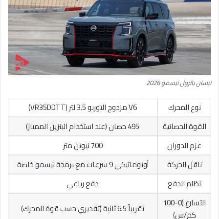
نيسان باترول نيسمو 2026
نوع المحرك
V6 مزدوج التوربو 3.5 لتر (VR35DDTT)
القوة الحصانية
495 حصان (عند استخدام البنزين الممتاز)
عزم الدوران
700 نيوتن متر
ناقل الحركة
أوتوماتيكي 9 سرعات مع برمجة نيسمو خاصة
نظام الدفع
دفع رباعي
التسارع (0-100
تقريباً 6.5 ثانية (تقديري حسب قوة المحرك)
كم/س)