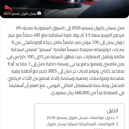
نيسان باترول نيسمو 2026
تصل نيسان باترول نيسمو 2026 إلى السوق السعودية بمحرك V6
مزدوج التوربو سعة 3.5 لتر يولد قوة استثنائية تبلغ 495 حصاناً مع عزم
دوران يصل إلى 700 نيوتن متر، مقترناً بناقل حركة أوتوماتيكي من 9
سرعات خوارزمياته مبرمجة خصيصاً لعلامة “نيسمو” لتضمن استجابة
فائقة وتقليل الاهتزازات، حيث تنطلق السيارة من 0 إلى 100 كم/س في
زمن تنافسي وتتمتع بدفع رباعي وسعة داخلية تصل إلى 7 مقاعد أو 6
بمقاعد كابتن، وتوفر قدرات جر تصل إلى 3855 كجم مع أنظمة ترفيه
متقدمة ومواصفات رفاهية وسلامة رائدة، لتجمع بين الأداء الرياضي
المذهل وملاءمة الاستعمال العائلي اليومي، مع العلم أن أسعارها
في المملكة تبدأ من 466,000 ريال سعودي.
الدليل
جدول مواصفات نيسان باترول نيسمو 2026
المواصفات الميكانيكية لسيارة نيسان باترول