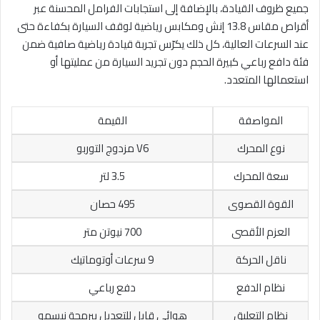
جميع ظروف القيادة، بالإضافة إلى استجابات الفرامل المحسنة عبر
أقراص مقاس 13.8 إنش ومكابس رياضية لوقف السيارة بكفاءة حتى
عند السرعات العالية، كل ذلك يكرّس تجربة قيادة رياضية صافية ضمن
فئة دافع رباعي كبيرة الحجم دون تجريد السيارة من عمليتها أو
استعمالها المتعدد.
المواصفة
القيمة
نوع المحرك
V6 مزدوج التوربو
سعة المحرك
3.5 لتر
القوة القصوى
495 حصان
العزم الأقصى
700 نيوتن متر
ناقل الحركة
9 سرعات أوتوماتيك
نظام الدفع
دفع رباعي
نظام التعليق
هوائي قابل للتعديل ببرمجة نيسمو