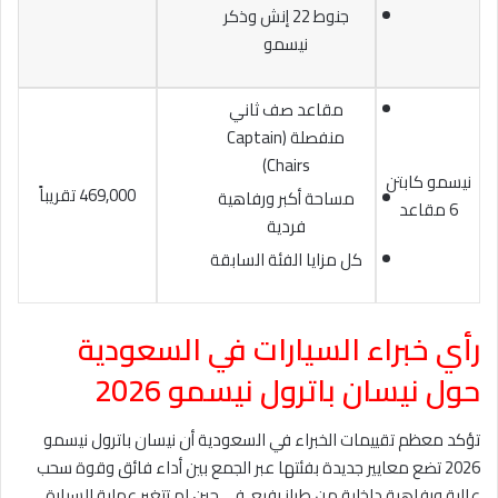
جنوط 22 إنش وذكر
نيسمو
مقاعد صف ثاني
منفصلة (Captain
Chairs)
نيسمو كابتن
469,000 تقريباً
مساحة أكبر ورفاهية
6 مقاعد
فردية
كل مزايا الفئة السابقة
رأي خبراء السيارات في السعودية
حول نيسان باترول نيسمو 2026
تؤكد معظم تقييمات الخبراء في السعودية أن نيسان باترول نيسمو
2026 تضع معايير جديدة بفئتها عبر الجمع بين أداء فائق وقوة سحب
عالية ورفاهية داخلية من طراز رفيع، في حين لم تتغير عملية السيارة