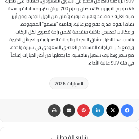
SUV الرياضية بالكامل الحجم في السوق السعودي، اعتماداً على محرك
V6 مزدوج التوربو بـ495 حصان وعزم 700 نيوتن متر، ومساحات واسعة
مرنة لغاية 7 مقاعد وتقنيات ترفيه وأمان من الجيل الجديد، ومن أبرز
نقاط القوة: قدرة دفع وجر عالية، رفاهية “نيسمو” المعهودة،
وإمكانات تخصيص داخلية متقدمة تضمن راحة قصوى لكل الركاب.
يناسب هذا الطراز عشاق السرعة والرحلات الصحراوية والعوائل الكبيرة
ويجمع كل احتياجات المستخدم العصري السعودي في سيارة واحدة،
مع سعر وتكاليف تشغيل تنافسية، ما يجعلها من أكثر الخيارات إقناعاً
في فئة SUV عالية الأداء.
سيارات 2026
فيسبوك
‫X
لينكدإن
بينتيريست
مشاركة عبر البريد
طباعة
شايع القحطاني