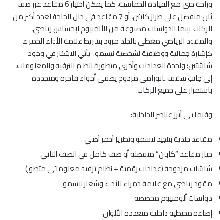
وراحة حتى مع القيادة الحماسية، كما يمكن اختيار 6 مقاعد عبر صف
ثان منفصل على طراز كابتن، أو 7 مقاعد في حال الحاجة لعدد أكبر من
الركاب، بينما الدواسات مصنوعة من الألمنيوم لإحساس رياضي،
والمقود الرياضي مغطى بالجلد مزود بشريط علامة الأداء الحمراء
كإشارة جمالية ووظيفية لشخصية نيسمو. يأتي الابتكار في وجود
شاشتين؛ واحدة للعدادات وأخرى متطورة لنظام الترفيه والمعلومات،
إلى جانب سقف بانورامي مزدوج يضفي أجواء فاخرة ومتجددة
باستمرار على جميع الركاب.
وفيما يلي أبرز عناصر الداخلية:
مقاعد جلدية بتنجيد نيسمو وتطريز أحمر أصلي
خيار مقاعد “كابتن” منفصلة أو صف كامل في الصف الثاني
شاشات مزدوجة (عدادات رقمية + نظام ترفيه معلوماتي متطور)
مقود رياضي مع علامة حمراء للأداء وشعار نيسمو
دواسات ألومنيوم مخصصة
إضاءة محيطية داخلية متعددة الألوان