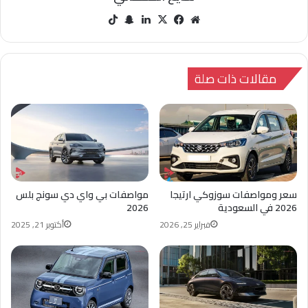
مو
في
‫X
لينك
سنا
‫Tik
قع
سب
دإن
ب
Tok
الوي
وك
تشا
ب
ت
مقالات ذات صلة
سعر ومواصفات سوزوكي ارتيجا
مواصفات بي واي دي سونج بلس
2026 في السعودية
2026
فبراير 25, 2026
أكتوبر 21, 2025