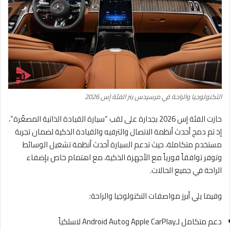
التكنولوجيا والراحة في مرسيدس بنز الفئة إس 2026
حازت الفئة إس 2026 بجدارة على لقب “سيارة القيادة الذاتية المصغّرة”،
إذ تم دمج أحدث أنظمة الاتصال والترفيه والقيادة الذكية لضمان تجربة
مستخدم متكاملة، حيث تدعم السيارة أحدث أنظمة تشغيل الوسائط
وتوفر توافقاً فورياً مع الأجهزة الذكية، مع اهتمام خاص بإضفاء
الراحة في جميع الحالات.
وفيما يلي أبرز مواصفات التكنولوجيا والراحة:
دعم متكامل لـApple CarPlay وAndroid Auto لاسلكياً