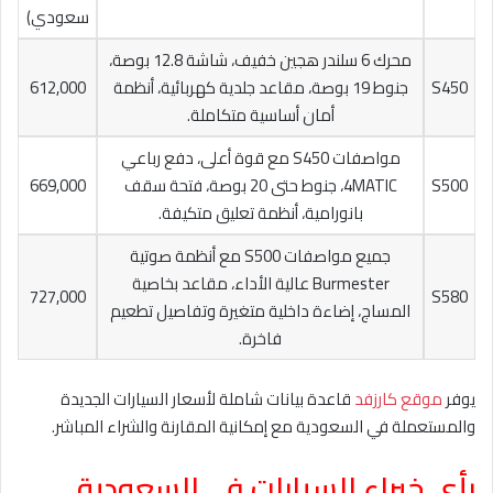
سعودي)
محرك 6 سلندر هجين خفيف، شاشة 12.8 بوصة،
S450
جنوط 19 بوصة، مقاعد جلدية كهربائية، أنظمة
612,000
أمان أساسية متكاملة.
مواصفات S450 مع قوة أعلى، دفع رباعي
S500
4MATIC، جنوط حتى 20 بوصة، فتحة سقف
669,000
بانورامية، أنظمة تعليق متكيفة.
جميع مواصفات S500 مع أنظمة صوتية
Burmester عالية الأداء، مقاعد بخاصية
727,000
S580
المساج، إضاءة داخلية متغيرة وتفاصيل تطعيم
فاخرة.
يوفر
موقع كارزفد
قاعدة بيانات شاملة لأسعار السيارات الجديدة
والمستعملة في السعودية مع إمكانية المقارنة والشراء المباشر.
رأي خبراء السيارات في السعودية