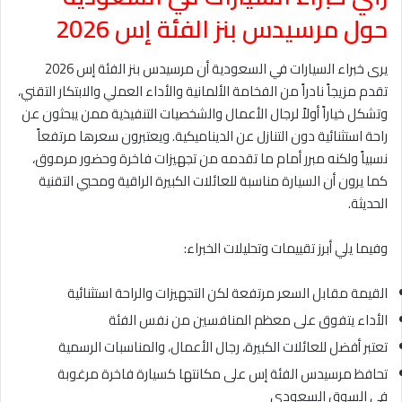
حول مرسيدس بنز الفئة إس 2026
يرى خبراء السيارات في السعودية أن مرسيدس بنز الفئة إس 2026
تقدم مزيجاً نادراً من الفخامة الألمانية والأداء العملي والابتكار التقني،
وتشكل خياراً أولاً لرجال الأعمال والشخصيات التنفيذية ممن يبحثون عن
راحة استثنائية دون التنازل عن الديناميكية. ويعتبرون سعرها مرتفعاً
نسبياً ولكنه مبرر أمام ما تقدمه من تجهيزات فاخرة وحضور مرموق،
كما يرون أن السيارة مناسبة للعائلات الكبيرة الراقية ومحبي التقنية
الحديثة.
وفيما يلي أبرز تقييمات وتحليلات الخبراء:
القيمة مقابل السعر مرتفعة لكن التجهيزات والراحة استثنائية
الأداء يتفوق على معظم المنافسين من نفس الفئة
تعتبر أفضل للعائلات الكبيرة، رجال الأعمال، والمناسبات الرسمية
تحافظ مرسيدس الفئة إس على مكانتها كسيارة فاخرة مرغوبة
في السوق السعودي