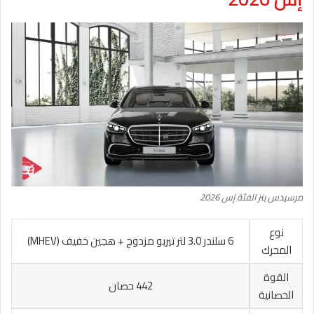
مرسيدس بنز الفئة إس 2026
نوع
6 سلندر 3.0 لتر تيربو مزدوج + هجين خفيف (MHEV)
المحرك
القوة
442 حصان
الحصانية