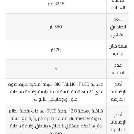
قاعدة
3216 مم
العجلات
سعة
الصندوق
550 لتر
الخلفي
سعة خزان
76 لتر
الوقود
عدد
5
المقاعد
أهم
مصابيح DIGITAL LIGHT LED، شبكة أمامية كبيرة، جنوط
الإضافات
حتى 21 بوصة، فتحة سقف بانورامية، إضاءة محيطية،
الخارجية
غلق أوتوماتيكي للأبواب
شاشة وسطية 12.8 بوصة OLED، عدادات رقمية، نظام
أهم
صوت Burmester، مقاعد جلدية كهربائية مع تدفئة
الإضافات
وتبريد، تحكم مستقل بالمناخ 4 مناطق، إضاءة داخلية
الداخلية
متغيرة