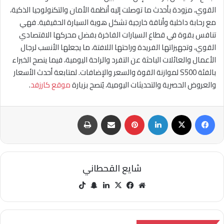
القوي، مزودة بأحدث ما توصلت إليه أنظمة الأمان والتكنولوجيا الذكية،
مع رحابة داخلية وأناقة خارجية تشكل هوية السيارة الحقيقية. فهي
تنافس بقوة في قطاع السيارات الفاخرة بفضل محركها الاقتصادي
القوي، وتجهيزاتها الفريدة وراحتها اللافتة، ما يجعلها الأنسب لرجال
الأعمال والعائلات الباحثة عن التفرد والراحة اليومية، فيما ينصح الخبراء
بالفئة S500 لموازنة القوة والسعر والإضافات. لمتابعة أحدث الأسعار
والعروض الحصرية والتحديثات اليومية، يُنصح بزيارة
موقع كارزفد
.
فيسبوك
‫X
لينكدإن
بينتيريست
مشاركة عبر البريد
طباعة
شايع القحطاني
مو
في
‫X
لينك
سنا
‫Tik
قع
سب
دإن
ب
Tok
الوي
وك
تشا
ب
ت