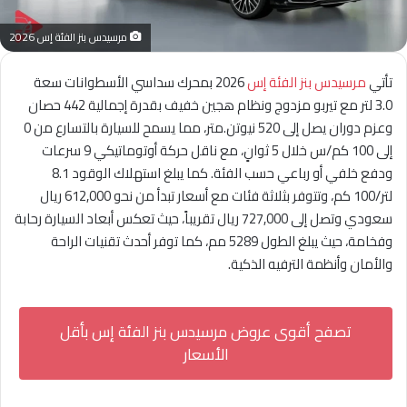
مرسيدس بنز الفئة إس 2026
تأتي
مرسيدس بنز الفئة إس
2026 بمحرك سداسي الأسطوانات سعة
3.0 لتر مع تيربو مزدوج ونظام هجين خفيف بقدرة إجمالية 442 حصان
وعزم دوران يصل إلى 520 نيوتن.متر، مما يسمح للسيارة بالتسارع من 0
إلى 100 كم/س خلال 5 ثوانٍ، مع ناقل حركة أوتوماتيكي 9 سرعات
ودفع خلفي أو رباعي حسب الفئة. كما يبلغ استهلاك الوقود 8.1
لتر/100 كم، وتتوفر بثلاثة فئات مع أسعار تبدأ من نحو 612,000 ريال
سعودي وتصل إلى 727,000 ريال تقريباً، حيث تعكس أبعاد السيارة رحابة
وفخامة، حيث يبلغ الطول 5289 مم، كما توفر أحدث تقنيات الراحة
والأمان وأنظمة الترفيه الذكية.
تصفح أقوى عروض مرسيدس بنز الفئة إس بأقل
الأسعار