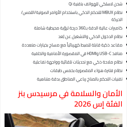
شحن لاسلكي للهواتف بتقنية Qi
نظام MBUX للتحكم الذكي باستخدام الأوامر الصوتية/اللمس/
الحركة
كاميرات عالية الدقة بـ360 درجة لرؤية محيطية شاملة
نظام الدخول الذكي والتشغيل عن بُعد
مقاعد ذكية قابلة للضبط كهربائياً مع مساج بخيارات متعددة
منافذ USB-C وHDMI في المقصورة الأمامية والخلفية
نظام ملاحة ذكي مع تحديثات تلقائية وواجهة تفاعلية
نظام فلترة هواء المقصورة بخمس طبقات
تقنيات التحكم بالمناخ رباعي المناطق بدقة متناهية
الأمان والسلامة في مرسيدس بنز
الفئة إس 2026