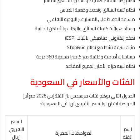
نظام رصد النقاط العمياء والتحذير عند تغيير المسار
نظام تنبيه السائق وتحديد وضعية النعاس
مساعد الحفاظ على المسار عبر التوجيه التفاعلي
وسائد هوائية كاملة للسائق والركاب والأماكن الجانبية
تحكم إلكتروني ديناميكي بالثبات (ESP)
مثبت سرعة نشط مع نظام Stop&Go
حساسات أمامية وخلفية مع كاميرا محيطية 360 درجة
نظام تنبيه حزام الأمان لجميع المقاعد
الفئات والأسعار في السعودية
الجدول التالي يوضح فئات مرسيدس بنز الفئة إس 2026 مع أبرز
المواصفات لها والسعر التقريبي لها في السعودية:
السعر
اسم
التقريبي
المواصفات المميزة
الفئة
(ريال