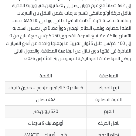
إلى 442 حصاناً مع عزم دوران يصل إلى 520 نيوتن.متر، ويرتبط المحرك
بناقل حركة أوتوماتيكي بتسع سرعات يضمن التنقل بين السرعات
بسلاسة مذهلة. تتوفر أنظمة الدفع الخلفي ورباعي 4MATIC حسب
الفئة المختارة، ويلعب النظام الهجين دوراً فعّالاً في تحسين استجابة
التسارع والكفاءة. تبلغ السرعة القصوى 250 كم/س مع تسارع من 0
إلى 100 كم/س خلال 5 ثوانٍ تقريباً، ما يجعلها واحدة من أسرع السيارات
الفاخرة في فئتها دون تنازل عن الرفاهية المطلقة. والجدول التالي
يوضح المواصفات الميكانيكية لمرسيدس بنز الفئة إس 2026:
المواصفة
القيمة
نوع المحرك
6 سلندر 3.0 لتر تيربو مزدوج + هجين خفيف
القوة الحصانية
442 حصان
العزم
520 نيوتن.متر
ناقل الحركة
أوتوماتيك 9 سرعات
نظام الدفع
خلفي أو رباعي 4MATIC