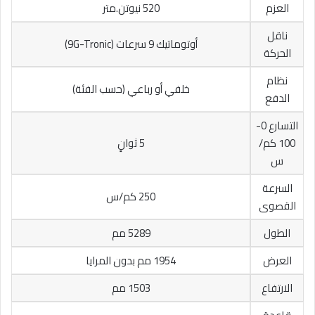
العزم
520 نيوتن.متر
ناقل
أوتوماتيك 9 سرعات (9G-Tronic)
الحركة
نظام
خلفي أو رباعي (حسب الفئة)
الدفع
التسارع 0-
100 كم/
5 ثوانٍ
س
السرعة
250 كم/س
القصوى
الطول
5289 مم
العرض
1954 مم بدون المرايا
الارتفاع
1503 مم