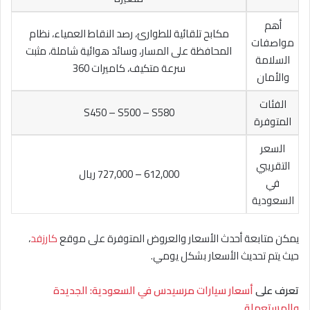
أهم
مكابح تلقائية للطوارئ، رصد النقاط العمياء، نظام
مواصفات
المحافظة على المسار، وسائد هوائية شاملة، مثبت
السلامة
سرعة متكيف، كاميرات 360
والأمان
الفئات
S450 – S500 – S580
المتوفرة
السعر
التقريبي
612,000 – 727,000 ريال
في
السعودية
يمكن متابعة أحدث الأسعار والعروض المتوفرة على موقع
كارزفد
،
حيث يتم تحديث الأسعار بشكل يومي.
تعرف على
أسعار سيارات مرسيدس في السعودية: الجديدة
والمستعملة