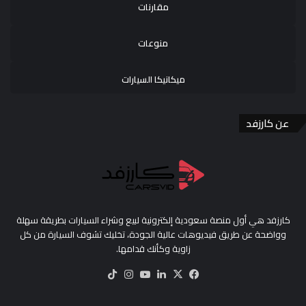
مقارنات
منوعات
ميكانيكا السيارات
عن كارزفد
كارزفد هي أول منصة سعودية إلكترونية لبيع وشراء السيارات بطريقة سهلة
وواضحة عن طريق فيديوهات عالية الجودة، تخليك تشوف السيارة من كل
زاوية وكأنك قدامها.
‫X
فيسبوك
لينكدإن
‫YouTube
انستقرام
‫TikTok