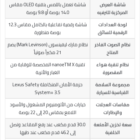
شاشة العرض
شاشة تعمل باللمس بتقنية OLED مقاس
المركزية للترفيه
14.0 بوصة أو 9.8 بوصة
لوحة العدادات
شاشة رقمية تفاعلية بالكامل مقاس 12.3
الرقمية للسائق
بوصة متطورة
نظام الصوت الفاخر
نظام مارك ليفينسون (Mark Levinson) يضم
المتاح
21 مكبراً صوتياً
نظام تنقية هواء
تقنية nanoeTM X المخصصة للوقاية من
المقصورة
الغبار والأتربة
مجموعة السلامة
حزمة الأمان المتكاملة Lexus Safety
القياسية للسيارة
System+ 3.5
مقاسات العجلات
خيارات من الألومنيوم المشغول والأسود
والإطارات
اللامع بمقاس 20 إلى 22 بوصة
سعة تخزين الأمتعة
30.0 قدم مكعب عند رفع المقاعد وتصل
الخلفية
إلى 46.2 قدم مكعب عند طيها