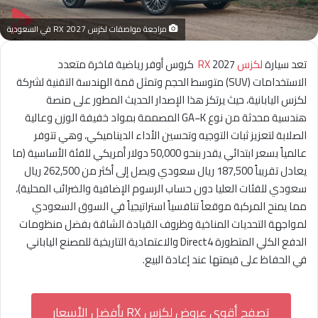
مراجعة مواصفات لكزس RX 2027 في السعودية
تعد سيارة
لكزس RX
2027 كروس أوفر رياضية فاخرة متعدد
الاستخدامات (SUV) متوسط الحجم وتمثل قمة الهندسة التقنية لشركة
لكزس اليابانية، حيث يرتكز هذا الإصدار الحديث المطور على منصة
هندسية محدثة من نوع GA−K المصممة بمواد خفيفة الوزن وعالية
الصلابة لتعزيز ثبات التوجيه وتحسين الأداء الديناميكي، وهي تتوفر
عالمياً بسعر ابتدائي يقدر بنحو 50,000 دولار أمريكي للفئة الأساسية (ما
يعادل تقريباً 187,500 ريال سعودي ويصل إلى أكثر من 262,500 ريال
سعودي للفئات العليا دون حساب الرسوم الإضافية والضرائب المحلية)،
مما يمنح المركبة موقعاً تنافسياً استراتيجياً في السوق السعودي
لمواجهة التحديات المناخية وظروف القيادة الشاقة بفضل منظومات
الدفع الكلي المتطورة Direct4 والاعتمادية التاريخية للمصنع الياباني
في الحفاظ على قيمتها عند إعادة البيع.
تصفح أقوى عروض لكزس RX بأفضل الأسعار