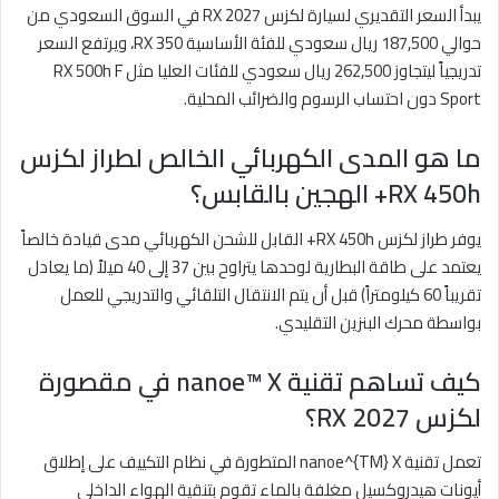
يبدأ السعر التقديري لسيارة لكزس RX 2027 في السوق السعودي من
حوالي 187,500 ريال سعودي للفئة الأساسية RX 350، ويرتفع السعر
تدريجياً ليتجاوز 262,500 ريال سعودي للفئات العليا مثل RX 500h F
Sport دون احتساب الرسوم والضرائب المحلية.
ما هو المدى الكهربائي الخالص لطراز لكزس
RX 450h+ الهجين بالقابس؟
يوفر طراز لكزس RX 450h+ القابل للشحن الكهربائي مدى قيادة خالصاً
يعتمد على طاقة البطارية لوحدها يتراوح بين 37 إلى 40 ميلاً (ما يعادل
تقريباً 60 كيلومتراً) قبل أن يتم الانتقال التلقائي والتدريجي للعمل
بواسطة محرك البنزين التقليدي.
كيف تساهم تقنية nanoe™ X في مقصورة
لكزس RX 2027؟
تعمل تقنية nanoe^{TM} X المتطورة في نظام التكييف على إطلاق
أيونات هيدروكسيل مغلفة بالماء تقوم بتنقية الهواء الداخلي