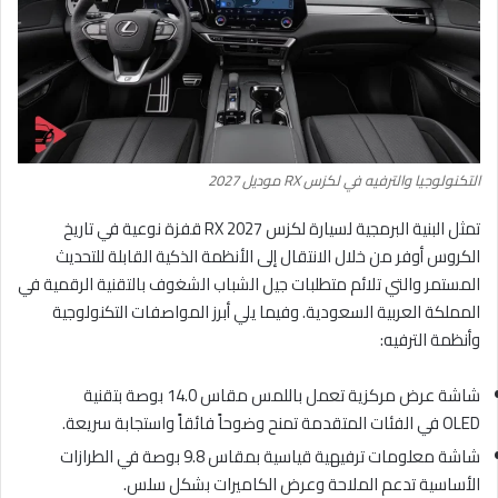
التكنولوجيا والترفيه في لكزس RX موديل 2027
تمثل البنية البرمجية لسيارة لكزس RX 2027 قفزة نوعية في تاريخ
الكروس أوفر من خلال الانتقال إلى الأنظمة الذكية القابلة للتحديث
المستمر والتي تلائم متطلبات جيل الشباب الشغوف بالتقنية الرقمية في
المملكة العربية السعودية. وفيما يلي أبرز المواصفات التكنولوجية
وأنظمة الترفيه:
شاشة عرض مركزية تعمل باللمس مقاس 14.0 بوصة بتقنية
OLED في الفئات المتقدمة تمنح وضوحاً فائقاً واستجابة سريعة.
شاشة معلومات ترفيهية قياسية بمقاس 9.8 بوصة في الطرازات
الأساسية تدعم الملاحة وعرض الكاميرات بشكل سلس.