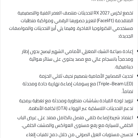
تخضع لكزس RX 2027 لتحديثات منتصف العمر الفنية والتصميمية
المتقدمة (Facelift) لتعزيز حضورها الرقمي ومواكبة متطلبات
مستخدمي التكنولوجيا الفاخرة. وفيما يلي أبرز التحديثات والمواصفات
الجديدة:
إعادة صياغة الشبك المغزلي الأمامي الشهير ليصبح بدون إطار
ومدمجاً بانسجام عالي مع مصد يحتوي على ستائر هوائية
ديناميكية.
تحديث المصابيح الأمامية بتصميم نحيف ثلاثي الحزمة
(Triple−Beam LED) مع رسومات إضاءة نهارية حادة ومحدثة
تماماً.
تزويد لوحة القيادة بشاشات متطورة ومحدثة مع تغطية برمجية
تدعم التحديثات اللاسلكية عبر الهواء (OTA) لكافة الأنظمة.
اعتماد شريط إضاءة خلفي متصل بالكامل ممتد على عرض الباب
الخلفي للسيارة مع رفع مستوى العواكس والمشتت الخلفي.
تحسين مستويات العزل الصوتي من خلال دمج تقنيات إلغاء