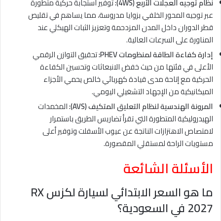
نظام توجيه العجلات الأربع (4WS):
توفير استجابة حركية متطورة
عبر توجيه المحور الخلفي بزوايا مدروسة، مما يساهم في تقليص
قطر الدوران داخل المدن المزدحمة وتعزيز الثبات الهيكلي عند
المناورة على السرعات العالية.
إدارة كفاءة الطاقة لمنظومات PHEV:
تحقيق التوازن الرقمي
الأعلى في فئتها من حيث خفض الانبعاثات وتحسين الكفاءة
الحركية مع إتاحة مدى قيادة كهربائي خالص يحمي الأجزاء
الميكانيكية من الإجهاد التشغيلي اليومي.
المرونة الهندسية لنظام التعليق المتكيف (AVS):
المخمدات
الهيدروليكية المتطورة التي تقرأ تضاريس الطريق باستمرار
لامتصاص الاهتزازات الناتجة عن عيوب الأسفلت وتوفير أعلى
مستويات الراحة لمستقلي المقصورة.
الأسئلة الشائعة
ما هو السعر الابتدائي لسيارة لكزس RX
2027 في السعودية؟