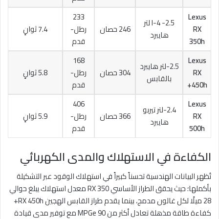
233
Lexus
2.5- I-4 لتر
RX
246 حصان
رطل-
7.4 ثوانٍ
هايبرد
350h
قدم
168
Lexus
2.5-لتر هايبرد
RX
304 حصان
رطل-
5.8 ثوانٍ
بالقابس
450h+
قدم
406
Lexus
2.4-لتر تيربو
RX
366 حصان
رطل-
5.9 ثوانٍ
هايبرد
500h
قدم
الكفاءة في الاستهلاك والمدى الكهربائي
تُظهر البيانات الهندسية تحسناً كبيراً في استهلاك الوقود عبر التشكيلة
بأكملها؛ حيث يحقق الطراز الأساسي RX 350 معدل استهلاك يبلغ حوالي
28 ميلًا لكل غالون مدمج، بينما يقدم طراز القابس الهجين RX 450h+
كفاءة طاقة مذهلة تعادل أكثر من 90 MPGe مع توفير مدى قيادة