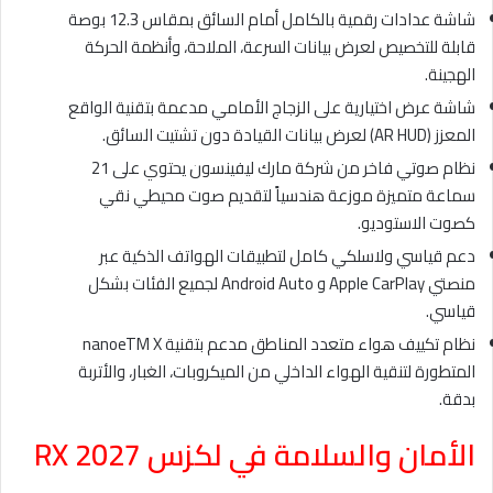
شاشة عدادات رقمية بالكامل أمام السائق بمقاس 12.3 بوصة
قابلة للتخصيص لعرض بيانات السرعة، الملاحة، وأنظمة الحركة
الهجينة.
شاشة عرض اختيارية على الزجاج الأمامي مدعمة بتقنية الواقع
المعزز (AR HUD) لعرض بيانات القيادة دون تشتيت السائق.
نظام صوتي فاخر من شركة مارك ليفينسون يحتوي على 21
سماعة متميزة موزعة هندسياً لتقديم صوت محيطي نقي
كصوت الاستوديو.
دعم قياسي ولاسلكي كامل لتطبيقات الهواتف الذكية عبر
منصتي Apple CarPlay و Android Auto لجميع الفئات بشكل
قياسي.
نظام تكييف هواء متعدد المناطق مدعم بتقنية nanoeTM X
المتطورة لتنقية الهواء الداخلي من الميكروبات، الغبار، والأتربة
بدقة.
الأمان والسلامة في لكزس RX 2027