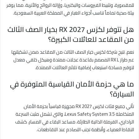
للمقصورة، وتثبيط الفيروسات والبكتيريا، وإزالة الروائح والأتربة، مما يوفر
بيئة صحية تماماً تناسب أجواء الغبار في المملكة العربية السعودية.
هل تتوفر لكزس RX 2027 بخيار الصف الثالث
من المقاعد للعائلات الكبيرة؟
نعم، تتيح شركة لكزس خيار الصف الثالث من المقاعد ضمن تشكيلتها
عبر طراز RX L المصمم بقاعدة عجلات ممتدة وهيكل خلفي معدل
لتوفير مساحة استيعاب إضافية تلائم العائلات الممتدة.
ما هي حزمة الأمان القياسية المتوفرة في
السيارة؟
تأتي جميع فئات لكزس RX 2027 مجهزة قياسياً بحزمة الأمان
المتكاملة Lexus Safety System 3.5، والتي تشمل مثبت السرعة
الراداري، الفرملة الذاتية الطارئة، مساعد البقاء في المسار، كشف
النقاط العمياء، وأنظمة تجنب التصادم عند التقاطعات.