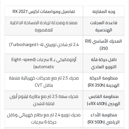
وجه المقارنة
تفاصيل ومواصفات لكزس RX 2027
قاعدة العجلات
ممتدة ومحدثة لزيادة المساحة الداخلية
الهندسية
للمقصورة
المحرك الأساسي (RX
2.4 لتر شاحن توربيني (Turbocharged I-4)
350)
ناقل حركة فئة
أوتوماتيكي بـ 8 سرعات (Eight-speed
التوربو العادي
automatic)
منظومة الحركة
محرك 2.5 لتر مع محركات كهربائية متصلة
الهجينة (RX 350h)
بناقل CVT
منظومة القابس
محرك سعة 2.5 لتر مع بطارية ليثيوم أيون
الهجين (RX 450h+)
قابلة للشحن
منظومة الأداء
محرك توربو 2.4 لتر مع نظام كهربائي وناقل
الرياضي (RX 500h)
حركة 6 سرعات