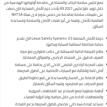
تضع لكزس سلامة الركاب والمشاة في مقدمة أولوياتها الهندسية من
خلال تزويد طراز لكزس RX 2027 بأحدث حزم الأمان المبتكرة التي حصلت
على تقييمات سلامة متقدمة من خمس نجوم لدى هيئة NHTSA
العالمية للأمان. وفيما يلي أبرز تقنيات الأمان والسلامة ومساعدة
السائق:
حزمة الأمان الشاملة Lexus Safety System+ 3.5 التي تقدم
حماية متكاملة استباقية للسيارة وركابها.
نظام الفرملة الذاتية المستقلة في حالات الطوارئ مع ميزة
التعرف الدقيق على المشاة، الدراجين، والعوائق المفاجئة.
مثبت السرعة الراداري التكيفي الذكي الذي يحافظ على مسافة
أمان ثابتة وتلقائية مع السيارات الأمامية على الطرق السريعة.
نظام الحفاظ على المسار والمساعدة في تتبع خطوط الطريق
لمنع الانحراف غير المقصود وتنبيه السائق بالاهتزاز.
أنظمة متطورة لمنع التصادم عند التقاطعات المرورية
والمنعطفات الحادة من خلال مراقبة زوايا الرؤية العمياء.
مساعد قيادة شبه ذاتي مخصص للطرق السريعة يدعم القيادة