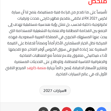
ملخص
تأسيساً على ما تقدم من قراءة فنية مستفيضة، يتضح لنا أن سيارة
لكزس RX 2027 لا تكتفي بتقديم مظهر خارجي محدث وترقيات
تكنولوجية داخلية فحسب، بل تمثل رؤية هندسية مستقبلية تهدف إلى
الجمع بين الفخامة المطلقة والاعتمادية التشغيلية المستدامة التي
يبحث عنها المستهلك النخبوي في المملكة العربية السعودية، فهذه
المركبة تظل الخيار الاستثماري الأكثر أماناً وضماناً للحفاظ على القيمة
السعرية عند إعادة البيع في سوق الكروس أوفر الفاخر، مع تقديمها
لأداء ميكانيكي متفوق يتلاءم تماماً مع المتطلبات المناخية
والجغرافية القاسية للمنطقة، وللإطلاع على التحديثات المستمرة
وتقارير الأسعار الدقيقة، يُنصح دائماً بزيارة
منصة كارزفد
المرجع التقني
الأول لك في عالم السيارات الفاخرة.
سيارات 2027
فيسبوك
‫X
لينكدإن
بينتيريست
مشاركة عبر البريد
طباعة