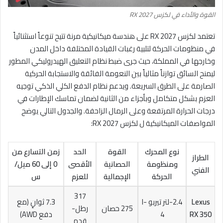
القوة والأداء في لكزس RX 2027
تعتمد لكزس RX 2027 على هندسة ميكانيكية مرنة تتيح تنوعاً استثنائياً
في منظومات الحركة لتلبية رغبات القيادة المختلفة داخل المدن
وخارجها في المملكة، حيث جرى ضبط نظام التعليق الهيدروليكي المطور
ليمنح السائق توازناً مثالياً بين النعومة الفائقة والاستجابة الحركية
الصارمة على الطرق السريعة. ويدعم نظام الدفع الكلي الذكي توجيه
العزم بشكل متكامل وبأجزاء من الثانية لضمان تماسك الإطارات في
درجات الحرارة المرتفعة وعلى الرمال الزاحفة. والجدول التالي يوضح
المواصفات الميكانيكية ل لكزس RX 2027:
نوع المحرك
القوة
الحد
زمن التسارع من
الطراز
ومنظومة
الحصانية
الأقصى
0 إلى 60 ميل/
الفني
الحركة
الإجمالية
للعزم
س
317
Lexus
2.4-لتر تيربو I-
7.3 ثوانٍ (مع
275 حصان
رطل-
RX 350
4
دفع AWD)
قدم