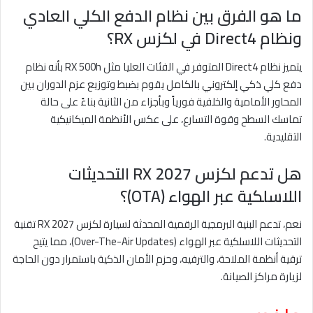
ما هو الفرق بين نظام الدفع الكلي العادي
ونظام Direct4 في لكزس RX؟
يتميز نظام Direct4 المتوفر في الفئات العليا مثل RX 500h بأنه نظام
دفع كلي ذكي إلكتروني بالكامل يقوم بضبط وتوزيع عزم الدوران بين
المحاور الأمامية والخلفية فورياً وبأجزاء من الثانية بناءً على حالة
تماسك السطح وقوة التسارع، على عكس الأنظمة الميكانيكية
التقليدية.
هل تدعم لكزس RX 2027 التحديثات
اللاسلكية عبر الهواء (OTA)؟
نعم، تدعم البنية البرمجية الرقمية المحدثة لسيارة لكزس RX 2027 تقنية
التحديثات اللاسلكية عبر الهواء (Over-The-Air Updates)، مما يتيح
ترقية أنظمة الملاحة، والترفيه، وحزم الأمان الذكية باستمرار دون الحاجة
لزيارة مراكز الصيانة.