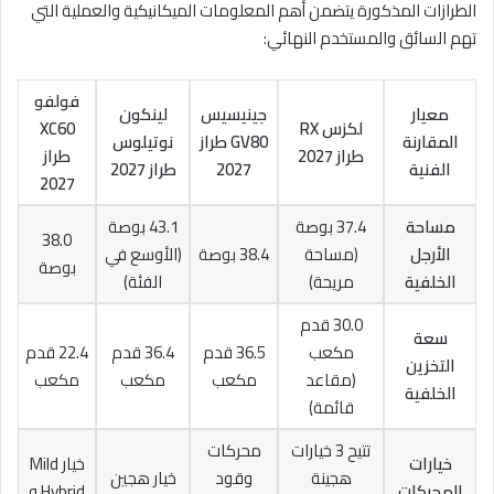
الطرازات المذكورة يتضمن أهم المعلومات الميكانيكية والعملية التي
تهم السائق والمستخدم النهائي:
فولفو
معيار
جينيسيس
لينكون
لكزس RX
XC60
المقارنة
GV80 طراز
نوتيلوس
طراز 2027
طراز
الفنية
2027
طراز 2027
2027
مساحة
37.4 بوصة
43.1 بوصة
38.0
الأرجل
(مساحة
38.4 بوصة
(الأوسع في
بوصة
الخلفية
مريحة)
الفئة)
30.0 قدم
سعة
مكعب
36.5 قدم
36.4 قدم
22.4 قدم
التخزين
(مقاعد
مكعب
مكعب
مكعب
الخلفية
قائمة)
تتيح 3 خيارات
محركات
خيارات
خيار Mild
هجينة
وقود
خيار هجين
المحركات
Hybrid و