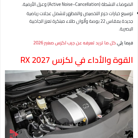
الضوضاء النشطة (Active Noise−Cancellation) وعزل الأرضية.
توسيع خيارات حزم التخصيص والمظهر لتشمل عجلات رياضية
جديدة بمقاس 22 بوصة وألوان طلاء مبتكرة تعزز الجاذبية
البصرية.
فيما يلي
كل ما تريد تعرفه عن جيب لكزس صغير 2026
القوة والأداء في لكزس RX 2027