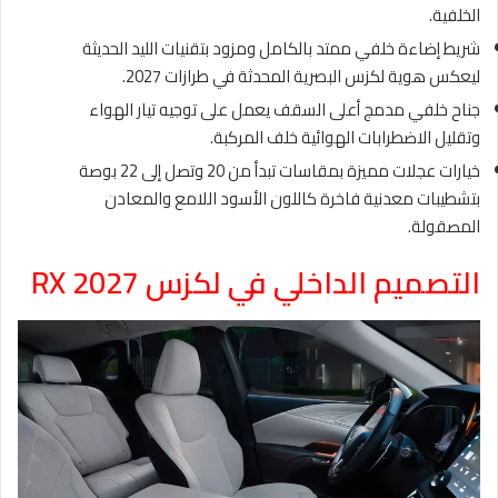
الخلفية.
شريط إضاءة خلفي ممتد بالكامل ومزود بتقنيات الليد الحديثة
ليعكس هوية لكزس البصرية المحدثة في طرازات 2027.
جناح خلفي مدمج أعلى السقف يعمل على توجيه تيار الهواء
وتقليل الاضطرابات الهوائية خلف المركبة.
خيارات عجلات مميزة بمقاسات تبدأ من 20 وتصل إلى 22 بوصة
بتشطيبات معدنية فاخرة كاللون الأسود اللامع والمعادن
المصقولة.
التصميم الداخلي في لكزس RX 2027