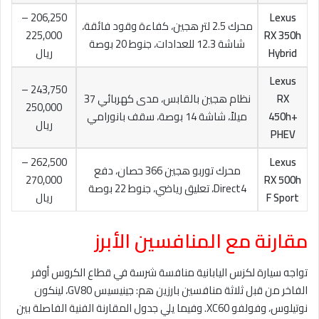
206,250 –
Lexus
محرك 2.5 لتر هجين، كفاءة وقود فائقة،
225,000
RX 350h
شاشة 12.3 للعدادات، جنوط 20 بوصة
Hybrid
ريال
Lexus
243,750 –
RX
نظام هجين بالقابس، مدى كهربائي 37
250,000
450h+
ميلاً، شاشة 14 بوصة، سقف بانورامي
ريال
PHEV
262,500 –
Lexus
محرك توربو هجين 366 حصان، دفع
270,000
RX 500h
Direct4، تعليق رياضي، جنوط 22 بوصة
F Sport
ريال
مقارنة مع المنافسين الأبرز
تواجه سيارة لكزس اليابانية منافسة شرسة في قطاع الكروس أوفر
الفاخر من قبل ثلاثة منافسين بارزين هم: جينيسيس GV80، لينكون
نوتيلوس، وفولفو XC60. وفيما يلي جدول المقارنة الفنية الفاصلة بين