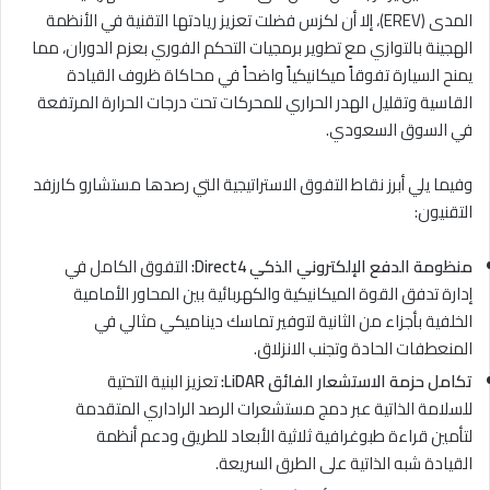
المدى (EREV)، إلا أن لكزس فضلت تعزيز ريادتها التقنية في الأنظمة
الهجينة بالتوازي مع تطوير برمجيات التحكم الفوري بعزم الدوران، مما
يمنح السيارة تفوقاً ميكانيكياً واضحاً في محاكاة ظروف القيادة
القاسية وتقليل الهدر الحراري للمحركات تحت درجات الحرارة المرتفعة
في السوق السعودي.
وفيما يلي أبرز نقاط التفوق الاستراتيجية التي رصدها مستشارو كارزفد
التقنيون:
منظومة الدفع الإلكتروني الذكي Direct4:
التفوق الكامل في
إدارة تدفق القوة الميكانيكية والكهربائية بين المحاور الأمامية
الخلفية بأجزاء من الثانية لتوفير تماسك ديناميكي مثالي في
المنعطفات الحادة وتجنب الانزلاق.
تكامل حزمة الاستشعار الفائق LiDAR:
تعزيز البنية التحتية
للسلامة الذاتية عبر دمج مستشعرات الرصد الراداري المتقدمة
لتأمين قراءة طبوغرافية ثلاثية الأبعاد للطريق ودعم أنظمة
القيادة شبه الذاتية على الطرق السريعة.