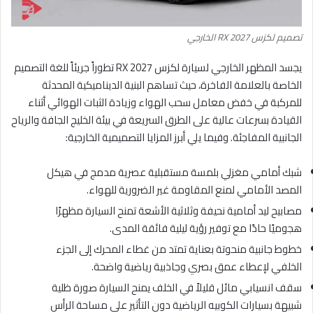
تصميم لكزس RX 2027 الخارجي
يجسد المظهر الخارجي لسيارة لكزس RX 2027 تطوراً جريئاً للغة التصميم
الخاصة بالعلامة الفاخرة، حيث تساهم البنية الديناميكية المحدثة
للمركبة في خفض معامل سحب الهواء وزيادة الثبات الهوائي أثناء
القيادة بسرعات عالية على الطرق السريعة في بيئة الخليج الجافة والرياح
الجانبية المفاجئة. وفيما يلي أبرز المزايا التصميمية الخارجية:
شبك أمامي مغزلي بلمسة مستقبلية عصرية مدمج في هيكل
المصد الأمامي لمنع المقاومة غير الضرورية للهواء.
مصابيح ليد أمامية نحيفة وثلاثية الأشعة تمنح السيارة مظهرًا
هجوميًا حادًا مع توفير رؤية ليلية فائقة المدى.
خطوط جانبية منحوتة بعناية تمتد من غطاء المحرك إلى الجزء
الخلفي لإعطاء عمق بصري وجاذبية رياضية واضحة.
سقف انسيابي مائل قليلاً في الخلف يمنح السيارة صورة ظلية
شبيهة بسيارات الكوبيه الرياضية دون التأثير على مساحة الرأس