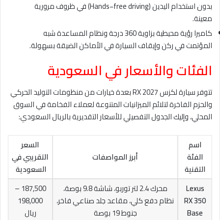
بدون استخدام اليدين (Hands−free driving) في ظروف مرورية
معينة.
كاميرا رؤية محيطية بزاوية 360 درجة ونظام المساعدة شبه
المؤتمت في ركن وإيقاف السيارة في الأماكن الضيقة بسهولة.
الفئات والأسعار في السعودية
تتوفر سيارة لكزس RX 2027 بعدة خيارات من منظومات التوليد الحركي
والحزم الفاخرة لتلائم الميزانيات المتنوعة لعملاء الفخامة في السوق
المحلي، وإليك الجدول التفصيلي للأسعار التقديرية بالريال السعودي:
اسم
السعر
الفئة
أبرز المواصفات
التقريبي في
التقنية
السعودية
Lexus
محرك 2.4 لتر توربو، شاشة 9.8 بوصة،
187,500 –
RX 350
نظام دفع كلي، مقاعد جلد صناعي فاخر،
198,000
Base
جنوط 19 بوصة
ريال