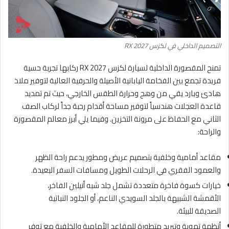
التصميم الداخلي في لكزس RX 2027
تمنح المقصورة الداخلية لسيارة لكزس RX 2027 ركابها تجربة حسية
فريدة تجمع بين الفخامة اليابانية الأصيلة والحرفية العالية لتوفير ملاذ
هادئ وبارد يقي من وهج وحرارة الطقس الخارجي، حيث تم تمديد
قاعدة العجلات هندسياً لتوفير مساحة أقدام رحبة جداً لركاب الصف
الثاني مع الحفاظ على مرونة التخزين. وفيما يلي أبرز معالم المقصورة
والراحة:
مقاعد أمامية وخلفية بتصميم عريض ومطور يدعم راحة الظهر
والعمود الفقري في الرحلات الطويل ومسافات السفر البعيدة.
خيارات كسوة فاخرة متعددة تشمل جلد شبه أنيلين الفاخر،
الأقمشة الشبيهة بالجلد السويدي الناعم، أو الجلود النباتية
الصديقة للبيئة.
أنظمة تهوية وتبريد متطورة للمقاعد الأمامية والخلفية مع توفر