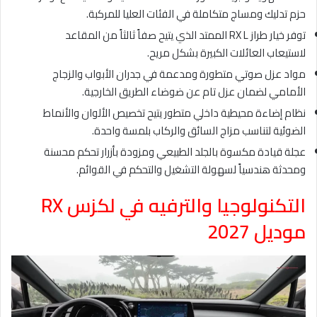
حزم تدليك ومساج متكاملة في الفئات العليا للمركبة.
توفر خيار طراز RX L الممتد الذي يتيح صفاً ثالثاً من المقاعد
لاستيعاب العائلات الكبيرة بشكل مريح.
مواد عزل صوتي متطورة ومدعمة في جدران الأبواب والزجاج
الأمامي لضمان عزل تام عن ضوضاء الطريق الخارجية.
نظام إضاءة محيطية داخلي متطور يتيح تخصيص الألوان والأنماط
الضوئية لتناسب مزاج السائق والركاب بلمسة واحدة.
عجلة قيادة مكسوة بالجلد الطبيعي ومزودة بأزرار تحكم محسنة
ومحدثة هندسياً لسهولة التشغيل والتحكم في القوائم.
التكنولوجيا والترفيه في لكزس RX
موديل 2027