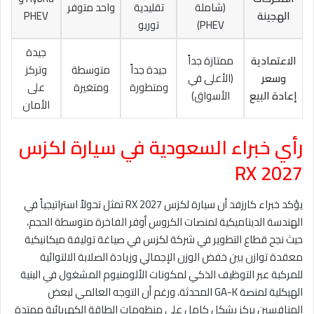
(شاملة
تقليدية
واحد متوفر
الهجينة
PHEV
PHEV)
توربو
جيدة
الاعتمادية
ممتازة جداً
جيدة جداً
متوسطة
وتركز
وسعر
(الأعلى في
ومتطورة
ومتغيرة
على
إعادة البيع
الأسواق)
الأمان
رأي خبراء السعودية في سيارة لكزس
RX 2027
يؤكد خبراء كارزفد أن سيارة لكزس RX 2027 تمثل تحولاً استراتيجياً في
الهندسة الديناميكية لمنصات الكروس أوفر الفاخرة متوسطة الحجم،
حيث نجح قطاع التطوير في شركة لكزس في صياغة توليفة ميكانيكية
معقدة توازن بين خفض الوزن الإجمالي وزيادة الصلابة الالتوائية
للمركبة عبر التوظيف الذكي لمكونات الألومنيوم المشغول في البنية
الهيكلية لمنصة GA-K المحدثة، ورغم أن التوجه العالمي لبعض
المنافسين يركز بشكل كامل على منظومات الطاقة الكهربائية ممتدة