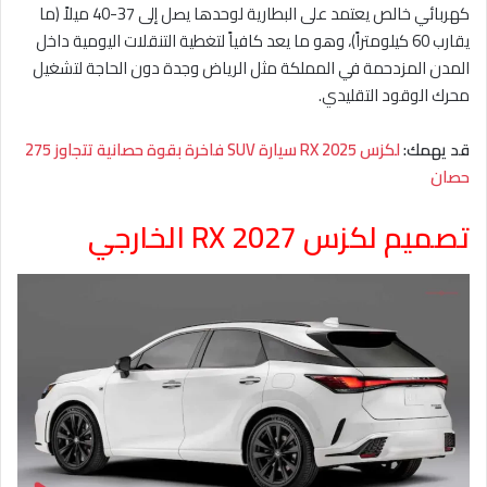
كهربائي خالص يعتمد على البطارية لوحدها يصل إلى 37-40 ميلاً (ما
يقارب 60 كيلومتراً)، وهو ما يعد كافياً لتغطية التنقلات اليومية داخل
المدن المزدحمة في المملكة مثل الرياض وجدة دون الحاجة لتشغيل
محرك الوقود التقليدي.
قد يهمك:
لكزس RX 2025 سيارة SUV فاخرة بقوة حصانية تتجاوز 275
حصان
تصميم لكزس RX 2027 الخارجي