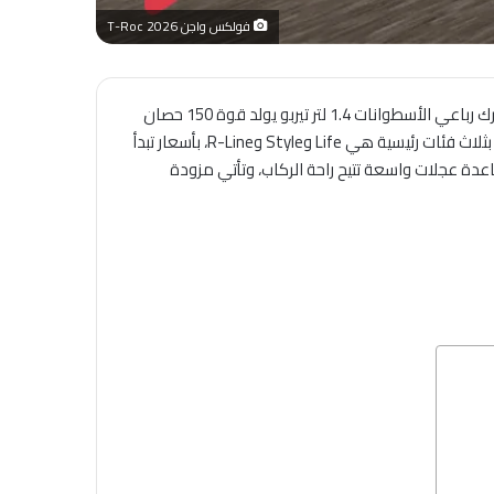
فولكس واجن T-Roc 2026
2026 للسوق السعودي خياراً متوازناً بين الاعتمادية الألمانية والعملية اليومية، حيث تعتمد على محرك رباعي الأسطوانات 1.4 لتر تيربو يولد قوة 150 حصان
مع عزم دوران 250 نيوتن متر، متصلة بناقل حركة أوتوماتيكي ودفع أمامي لتحقيق استهلاك وقود يبلغ حوالي 17.3 كم/لتر. كما تتوفر بثلاث فئات رئيسية هي Life وStyle وR-Line، بأسعار تبدأ
 شاملة الضريبة، مع ضمان خمس سنوات أو 150,000 كلم. تجمع T-Roc بين أبعاد مدمجة بطول 4.3 متر وقاعدة عجلات واسعة تتيح راحة الركاب، وتأتي مزودة