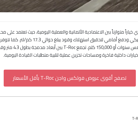
من 119,960 ريال سعودي
ات داخلية فاخرة ومساحات تخزين عملية لتلبية متطلبات القيادة اليومية.
تصفح أقوى عروض فولكس واجن T-Roc بأقل الأسعار