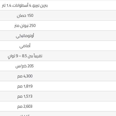
بنزين تيربو، 4 أسطوانات، 1.4 لتر
150 حصان
250 نيوتن متر
أوتوماتيكي
أمامي
تقريباً بين 8.5 – 9 ثوانٍ
205 كم/س
4,300 مم
1,819 مم
1,573 مم
2,603 مم