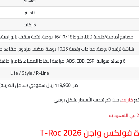
445 لتر
50 لتر
5 ركاب
مصابيح أمامية/خلفية LED، جنوط 16/17/18 بوصة، فتحة سقف بانورامية، ألوان ثنائية، سقف ملون، مصابيح نهارية
شاشة ترفيه 8 بوصة، عدادات رقمية 10.25 بوصة، مكيف مزدوج، مقاعد جلد، وظيفة تدليك، نظام صوتي 6 سماعات
6 وسائد هوائية، ABS، EBD، ESP، مراقبة النقاط العمياء، كاميرا خلفية، مكابح طوارئ، مثبت سرعة متكيف
Life / Style / R-Line
من 119,960 ريال سعودي (شامل الضريبة) لفئة Life
قع
كارزفد
، حيث يتم تحديث الأسعار بشكل يومي.
س واجن T-Roc 2026