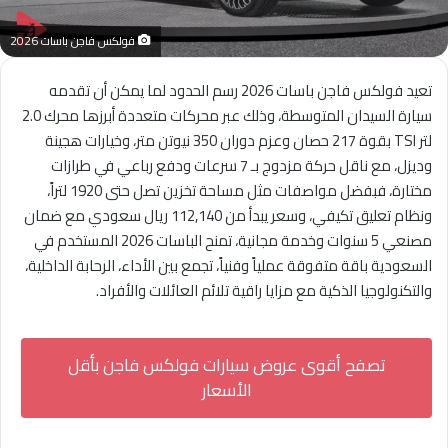
فولكس فاجن باسات 2026
تعيد فولكس فاجن باسات 2026 رسم الحدود لما يمكن أن تقدمه
سيارة السيدان المتوسطة، وذلك عبر محركات متعددة أبرزها محرك 2.0
لتر TSI بقوة 217 حصان وعزم دوران 350 نيوتن متر، وخيارات هجينة
وديزل، مع ناقل حركة مزدوج بـ 7 سرعات ودفع رباعي في طرازات
مختارة، فبفضل مواصفات مثل مساحة تخزين تصل حتى 1920 لتراً،
ونظام تعليق تكيفي، وسعر يبدأ من 112,140 ريال سعودي مع ضمان
مصنعي 5 سنوات وخدمة مجانية، تمنح الباسات 2026 المستخدم في
السعودية باقة متفوقة عملياً وفنياً، تجمع بين الأداء، الرحابة الداخلية،
والتكنولوجيا الذكية مع مزايا راقية تلائم العائلات والأفراد.
تصفح أقوى عروض سيارات فولكس فاجن بأقل
الأسعار