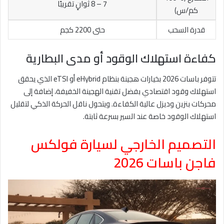
7 – 8 ثوانٍ تقريبًا
كم/س)
قدرة السحب
حتى 2200 كجم
كفاءة استهلاك الوقود أو مدى البطارية
تتوفر باسات 2026 بخيارات هجينة بنظام eHybrid أو eTSI الذي يحقق
استهلاك وقود اقتصادي بفضل تقنية الهجينة الخفيفة، إضافة إلى
محركات بنزين وديزل عالية الكفاءة. ويتحول ناقل الحركة الذكي لتقليل
استهلاك الوقود خاصة عند السير بسرعة ثابتة.
التصميم الخارجي لسيارة فولكس
فاجن باسات 2026