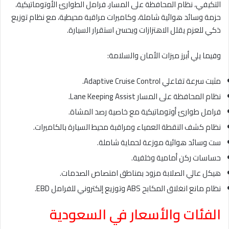
التكيفي، نظام المحافظة على المسار، فرامل الطوارئ الأوتوماتيكية،
حزمة وسائد هوائية شاملة، وكاميرات مراقبة محيطية، مع نظام توزيع
ذكي للعزم يقلل الاهتزازات ويحسن استقرار السيارة.
وفيما يلي أبرز ميزات الأمان والسلامة:
مثبت سرعة تفاعلي Adaptive Cruise Control.
نظام المحافظة على المسار Lane Keeping Assist.
فرامل طوارئ أوتوماتيكية مع خاصية رصد المشاة.
نظام كشف النقطة العمياء ومراقبة محيط السيارة بالكاميرات.
ست وسائد هوائية موزعة لحماية شاملة.
حساسات ركن أمامية وخلفية.
هيكل عالي الصلابة مزود بمناطق امتصاص الصدمات.
نظام مانع انغلاق المكابح ABS وتوزيع إلكتروني للفرامل EBD.
الفئات والأسعار في السعودية