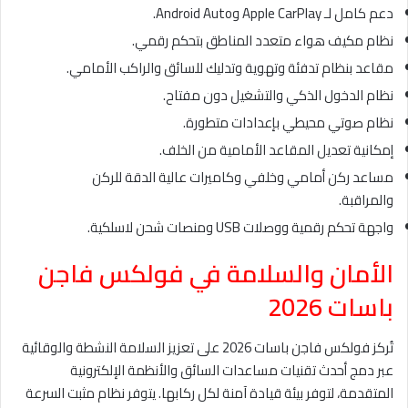
دعم كامل لـ Apple CarPlay وAndroid Auto.
نظام مكيف هواء متعدد المناطق بتحكم رقمي.
مقاعد بنظام تدفئة وتهوية وتدليك للسائق والراكب الأمامي.
نظام الدخول الذكي والتشغيل دون مفتاح.
نظام صوتي محيطي بإعدادات متطورة.
إمكانية تعديل المقاعد الأمامية من الخلف.
مساعد ركن أمامي وخلفي وكاميرات عالية الدقة للركن
والمراقبة.
واجهة تحكم رقمية ووصلات USB ومنصات شحن لاسلكية.
الأمان والسلامة في فولكس فاجن
باسات 2026
تُركز فولكس فاجن باسات 2026 على تعزيز السلامة النشطة والوقائية
عبر دمج أحدث تقنيات مساعدات السائق والأنظمة الإلكترونية
المتقدمة، لتوفر بيئة قيادة آمنة لكل ركابها. يتوفر نظام مثبت السرعة