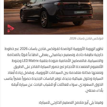
فولكس فاجن باسات 2026
تظهر الهوية الأوروبية الواضحة لفولكس فاجن باسات 2026 عبر خطوط
خارجية نظيفة حادة، وتصميم ديناميكي يعطي انطباعاً قويًا بالفخامة
والانسيابية، فالمصابيح الأمامية مزودة بتقنية LED Matrix وجنوط
الألمنيوم المتعددة الأحجام تبرز حضور السيارة الفاخر على الطريق
وتمنحها مكانة متقدمة بين السيدانات الأوروبية.، وبفضل زيادة أبعاد
السيارة وحلول هيكلية جديدة، توفر الباسات الجديدة حضوراً مميزاً يناسب
الذوق السعودي، سواء للعائلات أو للشباب الباحث عن سيارة أنيقة
بأداء محسّن.
وفيما يلي أبرز ملامح التصميم الخارجي للسيارة: