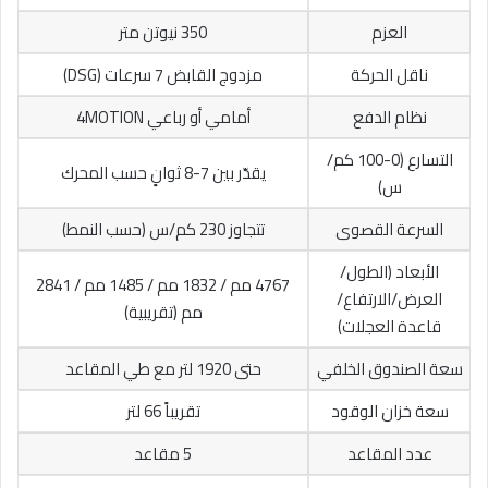
العزم
350 نيوتن متر
ناقل الحركة
مزدوج القابض 7 سرعات (DSG)
نظام الدفع
أمامي أو رباعي 4MOTION
التسارع (0-100 كم/
يقدّر بين 7-8 ثوانٍ حسب المحرك
س)
السرعة القصوى
تتجاوز 230 كم/س (حسب النمط)
الأبعاد (الطول/
4767 مم / 1832 مم / 1485 مم / 2841
العرض/الارتفاع/
مم (تقريبية)
قاعدة العجلات)
سعة الصندوق الخلفي
حتى 1920 لتر مع طي المقاعد
سعة خزان الوقود
تقريباً 66 لتر
عدد المقاعد
5 مقاعد