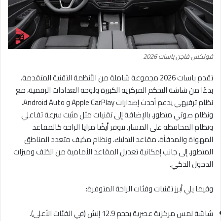
فولكس فاجن باسات 2026
تقدم باسات 2026 مجموعة شاملة من الأنظمة التقنية المتقدمة،
بدءًا من شاشة التحكم المركزية الكبيرة ولوحة العدادات الرقمية، مع
نظام ترفيهي يدعم أحدث إصدارات Apple CarPlay و Android Auto،
ونظام صوتي متطور، بالإضافة إلى تقنيات مثل مثبت سرعة تفاعلي
ونظام المحافظة على المسار. تتوفر أيضًا مزايا الراحة كالمقاعد
المهواة والمدفأة، مقاعد التدليك، ونظام مكيف متعدد المناطق
المتطور، إلى جانب إمكانية تعديل المقاعد الأمامية من الخلف وميزات
الدخول الذكي.
وفيما يلي أبرز تقنيات وفئات الراحة المتوفرة:
شاشة لمس مركزية عصرية بحجم 12.9 إنش (في الفئات الأعلى).