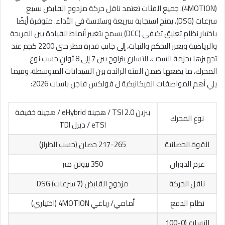
(4MOTION). جميع الفئات تعتمد ناقل حركة مزدوج القابض بسبع
سرعات (DSG)، يمنح استجابة سريعة وسلاسة في الأداء. متوفرة أيضًا
باختيار نظام تعليق تكيفي (DCC) يسمح بتغيير أنماط القيادة بين المريحة
والرياضية ويعزز التحكم والثبات، إلى جانب قدرة قطر حتى 2200 كجم عند
تجهيزها بحزمة السحب. التسارع يتراوح بين 7 إلى 8 ثوانٍ حسب نوع
المحرك، ما يضعها ضمن الفئة الرائدة بين السيدانات المتوسطة، وفيما
يلي أهم المواصفات الميكانيكية ل فولكس فاجن باسات 2026:
بنزين 2.0 TSI / هجينة eHybrid / هجينة خفيفة
نوع المحرك
eTSI / ديزل TDI
القوة الحصانية
217-265 حصان (حسب الطراز)
عزم الدوران
350 نيوتن متر
ناقل الحركة
مزدوج القابض (7 سرعات) DSG
نظام الدفع
أمامي/ رباعي 4MOTION (اختياري)
التسارع (0-100