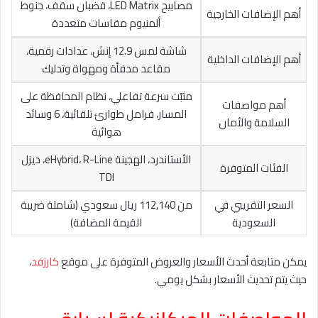
مصابيح LED Matrix، قضبان سقف، جنوط
أهم الإضافات الخارجية
ألمنيوم مقاسات متعددة
شاشة لمس 12.9 إنش، عدادات رقمية،
أهم الإضافات الداخلية
مقاعد مدفأة ومهواة وتدليك
مثبّت سرعة تفاعلي، نظام المحافظة على
أهم مواصفات
المسار، فرامل طوارئ تلقائية، 6 وسائد
السلامة والأمان
هوائية
الأستاندرد، الهجينة eHybrid، R-Line، ديزل
الفئات المتوفرة
TDI
السعر التقريبي في
من 112,140 ريال سعودي (شاملة ضريبة
السعودية
القيمة المضافة)
يمكن متابعة أحدث الأسعار والعروض المتوفرة على موقع
كارزفد
،
حيث يتم تحديث الأسعار بشكل يومي.