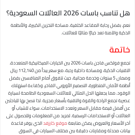
هل تناسب باسات 2026 العائلات السعودية؟
نعم، بفضل رحابة المقاعد الخلفية، مساحة التخزين الكبيرة، والأنظمة
الذكية والآمنة تعد خيارًا مثاليًا للعائلات.
خاتمة
تجمع فولكس فاجن باسات 2026 بين الخيارات الميكانيكية المتعددة،
التقنيات الذكية، ومساحة داخلية رحبة، مع سعر يبدأ من 112,140 ريال
وضمان 5 سنوات وخدمة مجانية، حيث تتفوق أمام المنافسين بفضل
أنظمة الأمان المتطورة، التصميم الأوروبي الفاخر، وكفاءة استهلاك
الوقود، مما يجعلها الحل المثالي للعائلات السعودية الطامحة لسيارة
عصرية تجمع الراحة والقوة والتقنية بأسعار مجزية. لذا ننصح بها للباحثين
عن أفضل قيمة مقابل السعر وتعدد الاستخدامات، سواء للشباب أو
العائلات أو الاستخدامات الرسمية. لمزيد من المعلومات وللحصول على
آخر الأسعار والعروض يمكن متابعة
موقع كارزفد
الذي يوفر قاعدة
بيانات محدثة ومقارنات دقيقة بين مختلف السيارات في السوق