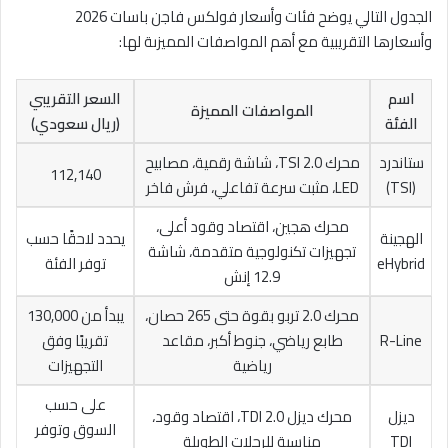
الجدول التالي يوضح فئات وأسعار فولكس فاجن باسات 2026
وأسعارها التقريبية مع أهم المواصفات المميزىة لها:
اسم
السعر التقريبي
المواصفات المميزة
الفئة
(ريال سعودي)
ستاندرد
محرك 2.0 TSI، شاشة رقمية، مصابيح
112,140
(TSI)
LED، مثبت سرعة تفاعلي، فرش فاخر
محرك هجين، اقتصاد وقود أعلى،
الهجينة
يحدد لاحقًا حسب
تجهيزات تكنولوجية متقدمة، شاشة
eHybrid
توفر الفئة
12.9 إنش
محرك 2.0 تربو بقوة حتى 265 حصان،
يبدأ من 130,000
R-Line
طابع رياضي، جنوط أكبر، مقاعد
تقريبًا وفق
رياضية
التجهيزات
على حسب
ديزل
محرك ديزل 2.0 TDI، اقتصاد وقود،
السوق وتوفر
TDI
مناسبة للرحلات الطويلة