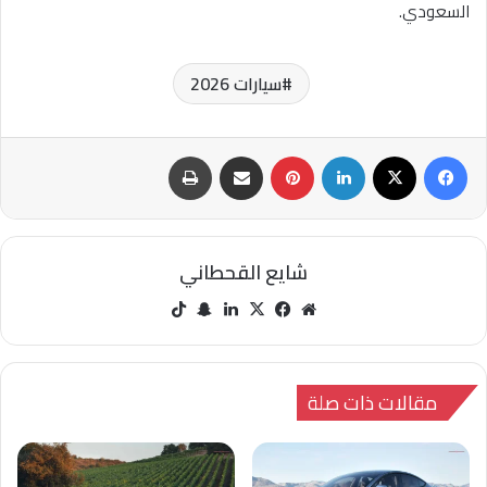
السعودي.
سيارات 2026
فيسبوك
‫X
لينكدإن
بينتيريست
مشاركة عبر البريد
طباعة
شايع القحطاني
مو
في
‫X
لينك
سنا
‫Tik
قع
سب
دإن
ب
Tok
الوي
وك
تشا
ب
ت
مقالات ذات صلة