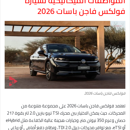
المواصفات الميكانيكية لسيارة
فولكس فاجن باسات 2026
فولكس فاجن باسات 2026
تعتمد فولكس فاجن باسات 2026 على مجموعة متنوعة من
المحركات، حيث يمكن الاختيار بين محرك TSI تربو بنزين 2.0 لتر بقوة 217
حصان وعزم 350 نيوتن متر، وخيارات هجينة عالية الكفاءة مثل eHybrid
أو eTSI، مع توافر محركات ديزل 2.0 TDI، ونظام دفع أمامي أو رباعي