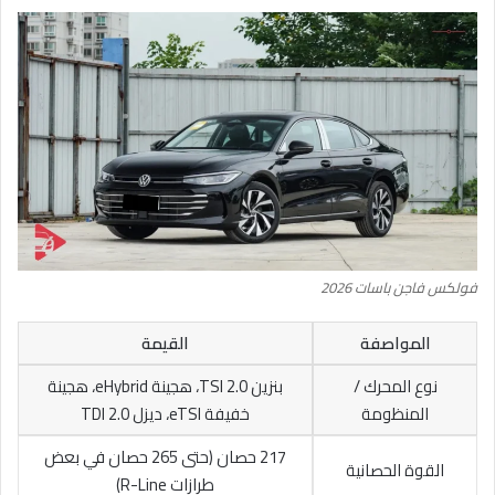
فولكس فاجن باسات 2026
المواصفة
القيمة
نوع المحرك /
بنزين 2.0 TSI، هجينة eHybrid، هجينة
المنظومة
خفيفة eTSI، ديزل 2.0 TDI
217 حصان (حتى 265 حصان في بعض
القوة الحصانية
طرازات R-Line)