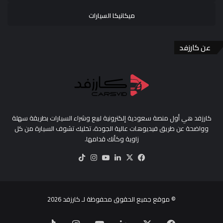
ميكانيكا السيارات
عن كارزفد
كارزفد هي أول منصة سعودية إلكترونية لبيع وشراء السيارات بطريقة سهلة
وواضحة عن طريق فيديوهات عالية الجودة، تخليك تشوف السيارة من كل
زاوية وكأنك قدامها.
‫X
فيسبوك
لينكدإن
‫YouTube
انستقرام
‫TikTok
© موقع جميع الحقوق محفوظة لـ
كارزفد
2026