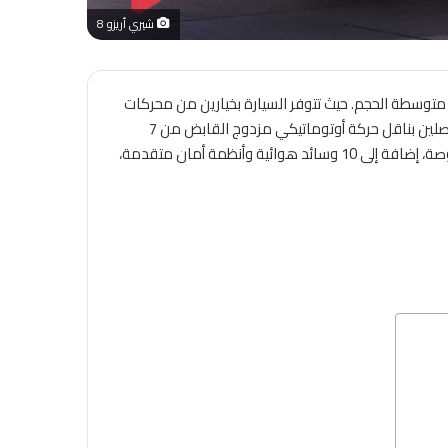
شيري أريزو 8
 متوسطة الحجم. حيث تتوفر السيارة بخيارين من محركات
البنزين التيربو: محرك 1.6 لتر يولد قوة 197 حصان مع عزم دوران 290 نيوتن متر، ومحرك 2.0 لتر بقوة 241 حصان وعزم 390 نيوتن متر، متصلين بناقل حركة أوتوماتيكي مزدوج القابض من 7
سرعات ونظام دفع أمامي. كما تبرز أريزو 8 بتسارع قوي، نظام صوتي فاخر ومقصورة عالية التقنية تشمل شاشة مزدوجة حتى 24.6 بوصة، إضافة إلى 10 وسائد هوائية وأنظمة أمان متقدمة،