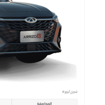
شيري أريزو 8
المواصفة