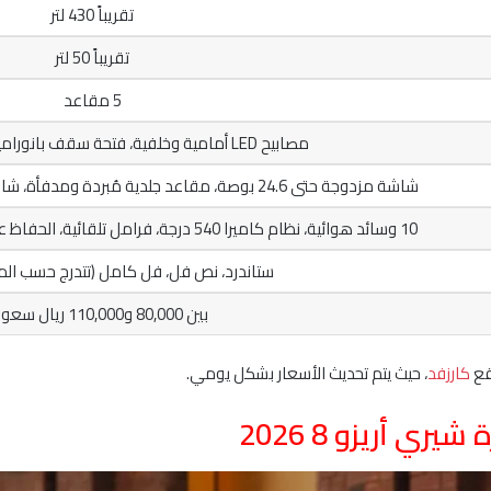
تقريباً 430 لتر
تقريباً 50 لتر
5 مقاعد
مصابيح LED أمامية وخلفية، فتحة سقف بانورامية، عجلات 18 بوصة
شاشة مزدوجة حتى 24.6 بوصة، مقاعد جلدية مُبردة ومدفأة، شاحن لاسلكي، نظام صوتي 8 سماعات
10 وسائد هوائية، نظام كاميرا 540 درجة، فرامل تلقائية، الحفاظ على المسار، حساسات أمامية وخلفية
ستاندرد، نص فل، فل كامل (تتدرج حسب المح
بين 80,000 و110,000 ريال سعودي
قع
كارزفد
، حيث يتم تحديث الأسعار بشكل يومي.
ي أريزو 8 2026